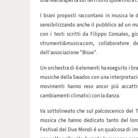
una realtà aperta sul territorio spoletino a
I brani proposti raccontano in musica le 
sensibilizzando anche il pubblico ad un mag
con i testi scritti da Filippo Consales, gi
strumenti&musica.com, collaboratore d
dell'associazione "Bisse".
Un orchestra di 6 elementi ha eseguito i bra
musiche della Swados con una interpretazi
movimenti hanno reso ancor più accatti
cambiamenti climatici con la danza.
Va sottolineato che sul palcoscenico del 
musica che hanno dedicato tanto del loro 
Festival dei Due Mondi é un qualcosa di imp