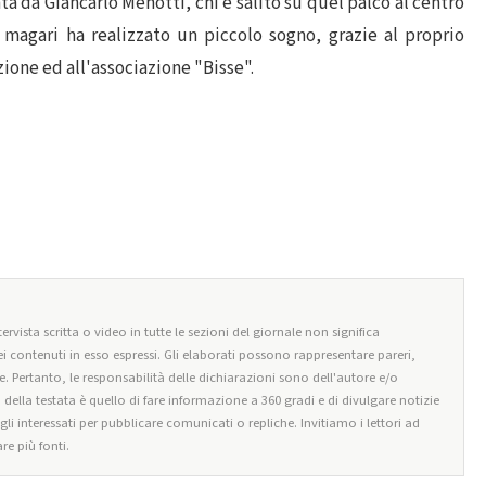
ta da Giancarlo Menotti, chi é salito su quel palco al centro
i magari ha realizzato un piccolo sogno, grazie al proprio
ione ed all'associazione "Bisse".
ervista scritta o video in tutte le sezioni del giornale non significa
i contenuti in esso espressi. Gli elaborati possono rappresentare pareri,
e. Pertanto, le responsabilità delle dichiarazioni sono dell'autore e/o
o della testata è quello di fare informazione a 360 gradi e di divulgare notizie
egli interessati per pubblicare comunicati o repliche. Invitiamo i lettori ad
re più fonti.