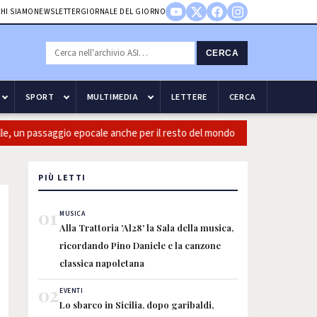
HI SIAMO
NEWSLETTER
GIORNALE DEL GIORNO
CERCA
SPORT
MULTIMEDIA
LETTERE
CERCA
un passaggio epocale anche per il resto del mondo
Guccini: Cas
PIÙ LETTI
01
MUSICA
Alla Trattoria 'Al28' la Sala della musica,
ricordando Pino Daniele e la canzone
classica napoletana
02
EVENTI
Lo sbarco in Sicilia, dopo garibaldi,