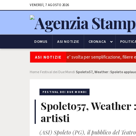
VENERDÌ, 7 AGOSTO 2026
DOMUS
ASI NOTIZIE
CRONACA
POLITIC
tivaitalia: Coldiretti, ok Camera e’ svolta per semplificazione, filiere e s
ASI NOTIZIE
Home
Festival dei Due Mondi
Spoleto57, Weather : Spoleto applaude
›
›
FESTIVAL DEI DUE MONDI
Spoleto57, Weather :
artisti
(ASI) Spoleto (PG), il pubblico del Teatr