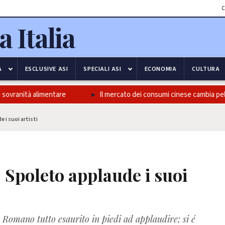
C
A
ESCLUSIVE ASI
SPECIALI ASI
ECONOMIA
CULTURA
ovranità alimentare
Il mercato dei consumi cinese cambia pelle, 
 i suoi artisti
 Spoleto applaude i suoi
o Romano tutto esaurito in piedi ad applaudire; si é