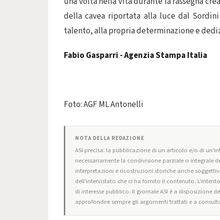
una volta nella vita durante la rassegna crea
della cavea riportata alla luce dal Sordin
talento, alla propria determinazione e dediz
Fabio Gasparri - Agenzia Stampa Italia
Foto: AGF ML Antonelli
NOTA DELLA REDAZIONE
ASI precisa: la pubblicazione di un articolo e/o di un'int
necessariamente la condivisione parziale o integrale de
interpretazioni e ricostruzioni storiche anche soggettiv
dell'intervistato che ci ha fornito il contenuto. L'intent
di interesse pubblico. Il giornale ASI è a disposizione d
approfondire sempre gli argomenti trattati e a consulta