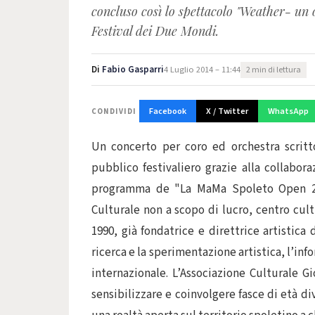
concluso così lo spettacolo "Weather- un 
Festival dei Due Mondi.
Di
Fabio Gasparri
4 Luglio 2014 – 11:44
2 min di lettura
Facebook
X / Twitter
WhatsApp
CONDIVIDI
Un concerto per coro ed orchestra scritt
pubblico festivaliero grazie alla collabora
programma de "La MaMa Spoleto Open 20
Culturale non a scopo di lucro, centro cult
1990, già fondatrice e direttrice artistica
ricerca e la sperimentazione artistica, l’in
internazionale. L’Associazione Culturale G
sensibilizzare e coinvolgere fasce di età d