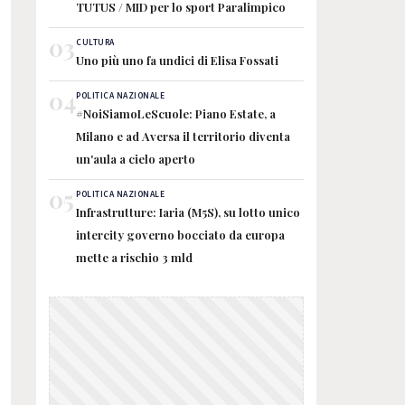
TUTUS / MID per lo sport Paralimpico
03
CULTURA
Uno più uno fa undici di Elisa Fossati
04
POLITICA NAZIONALE
#NoiSiamoLeScuole: Piano Estate, a
Milano e ad Aversa il territorio diventa
un'aula a cielo aperto
05
POLITICA NAZIONALE
Infrastrutture: Iaria (M5S), su lotto unico
intercity governo bocciato da europa
mette a rischio 3 mld