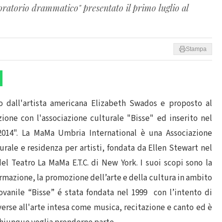
oratorio drammatico" presentato il primo luglio al
Stampa
o dall'artista americana Elizabeth Swados e proposto al
zione con l'associazione culturale "Bisse" ed inserito nel
14". La MaMa Umbria International è una Associazione
urale e residenza per artisti, fondata da Ellen Stewart nel
 del Teatro La MaMa E.T.C. di New York. I suoi scopi sono la
formazione, la promozione dell’arte e della cultura in ambito
iovanile “Bisse” é stata fondata nel 1999 con l’intento di
iverse all'arte intesa come musica, recitazione e canto ed è