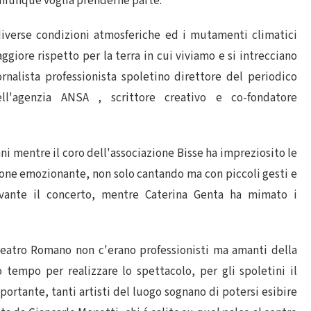
 chiunque voglia prenderne parte.
diverse condizioni atmosferiche ed i mutamenti climatici
giore rispetto per la terra in cui viviamo e si intrecciano
ornalista professionista spoletino direttore del periodico
ell'agenzia ANSA , scrittore creativo e co-fondatore
ni mentre il coro dell'associazione Bisse ha impreziosito le
one emozionante, non solo cantando ma con piccoli gesti e
vante il concerto, mentre Caterina Genta ha mimato i
Teatro Romano non c'erano professionisti ma amanti della
tempo per realizzare lo spettacolo, per gli spoletini il
ortante, tanti artisti del luogo sognano di potersi esibire