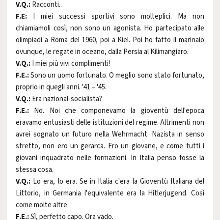
V.Q.:
Racconti..
F.E:
I miei successi sportivi sono molteplici. Ma non
chiamiamoli così, non sono un agonista. Ho partecipato alle
olimpiadi a Roma del 1960, poi a Kiel. Poi ho fatto il marinaio
ovunque, le regate in oceano, dalla Persia al Kilimangiaro.
V.Q.:
I miei più vivi complimenti!
F.E.:
Sono un uomo fortunato. O meglio sono stato fortunato,
proprio in quegli anni. '41 – '45.
V.Q.:
Era nazional-socialista?
F.E.:
No. Noi che componevamo la gioventù dell'epoca
eravamo entusiasti delle istituzioni del regime. Altrimenti non
avrei sognato un futuro nella Wehrmacht. Nazista in senso
stretto, non ero un gerarca. Ero un giovane, e come tutti i
giovani inquadrato nelle formazioni. In Italia penso fosse la
stessa cosa.
V.Q.:
Lo era, lo era. Se in Italia c'era la Gioventù Italiana del
Littorio, in Germania l'equivalente era la Hitlerjugend. Così
come molte altre.
F.E.:
Sì, perfetto capo. Ora vado.