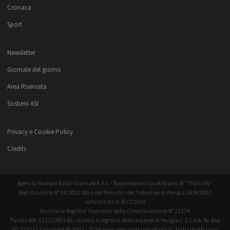
Cronaca
Sport
Newsletter
Giornale del giorno
Area Riservata
Sostieni ASI
Privacy e Cookie Policy
Credits
Agenzia Stampa Italia: Giornale A.S.I. - Supplemento Quotidiano di "TifoGrifo"
Registrazione N° 33/2002 Albo dei Periodici del Tribunale di Perugia 24/9/2002
autorizzato il 30/7/2009
Iscrizione Registro Operatori della Comunicazione N° 21374
Partita IVA: 03125390546 - Iscritta al registro delle imprese di Perugia C.C.I.A.A. Nr. Rea
PG 273151 Copyright © 2002 - 2026 www.agenziastampaitalia.it. Tutti i diritti sono