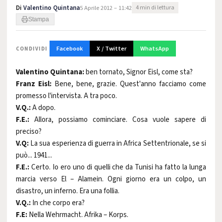
Di
Valentino Quintana
5 Aprile 2012 – 11:42
4 min di lettura
Stampa
Facebook
X / Twitter
WhatsApp
CONDIVIDI
Valentino Quintana:
ben tornato, Signor Eisl, come sta?
Franz Eisl:
Bene, bene, grazie. Quest'anno facciamo come
promesso l'intervista. A tra poco.
V.Q.:
A dopo.
F.E.:
Allora, possiamo cominciare. Cosa vuole sapere di
preciso?
V.Q:
La sua esperienza di guerra in Africa Settentrionale, se si
può... 1941...
F.E.:
Certo. Io ero uno di quelli che da Tunisi ha fatto la lunga
marcia verso El – Alamein. Ogni giorno era un colpo, un
disastro, un inferno. Era una follia.
V.Q.:
In che corpo era?
F.E:
Nella Wehrmacht. Afrika – Korps.