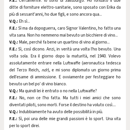
F.E.:
Certamente. Io sono di Salisburgo. Ho fondato lì due
ditte di forniture elettro-sanitarie, sono sposato con Erika da
più di sessant'anni, ho due figli, e sono ancora qua...
V.Q.:
Eh sì...
F.E.:
Sì ma da dopoguerra, caro Signor Valentino, ho fatto una
vita sana. Non ho nemmeno mai bevuto un bicchiere di vino...
V.Q.:
Male, perché fa bene un quartino di vino al giorno...
F.E.:
Sì, così dicono. Anzi, in verità una volta l'ho bevuto. Una
volta sola. Era il giorno dopo la maturità, nel 1940. Volevo
assolutamente entrare nella Luftwaffe (aeronautica tedesca
del Terzo Reich,
ndr
), e mi sono diplomato un giorno prima
dell'esame di ammissione. E ovviamente per festeggiare ho
bevuto un bel po' di vino bianco.
V.Q.:
Ma quindi lei è entrato o no nella Luftwaffe?
F.E.:
No, non ce l'ho fatta. Ma tutti i miei amici che sono
diventati piloti, sono morti. Forse il destino ha voluto così....
V.Q.:
Indubbiamente ha avuto delle possibilità in più.
F.E.:
Sì, poi una delle mie grandi passioni è lo sport. Una vita
per lo sport direi.