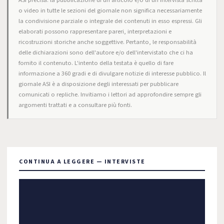
ASI precisa: la pubblicazione di un articolo e/o di un'intervista scritta
o video in tutte le sezioni del giornale non significa necessariamente
la condivisione parziale o integrale dei contenuti in esso espressi. Gli
elaborati possono rappresentare pareri, interpretazioni e
ricostruzioni storiche anche soggettive. Pertanto, le responsabilità
delle dichiarazioni sono dell'autore e/o dell'intervistato che ci ha
fornito il contenuto. L'intento della testata è quello di fare
informazione a 360 gradi e di divulgare notizie di interesse pubblico. Il
giornale ASI è a disposizione degli interessati per pubblicare
comunicati o repliche. Invitiamo i lettori ad approfondire sempre gli
argomenti trattati e a consultare più fonti.
CONTINUA A LEGGERE — INTERVISTE