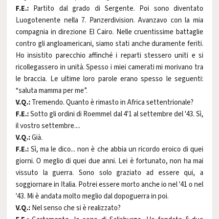
F.E.:
Partito dal grado di Sergente. Poi sono diventato
Luogotenente nella 7. Panzerdivision. Avanzavo con la mia
compagnia in direzione El Cairo. Nelle cruentissime battaglie
contro gli angloamericani, siamo stati anche duramente feriti.
Ho insistito parecchio affinché i reparti stessero uniti e si
ricollegassero in unità. Spesso i miei camerati mi morivano tra
le braccia. Le ultime loro parole erano spesso le seguenti:
“saluta mamma per me”.
V.Q.:
Tremendo. Quanto è rimasto in Africa settentrionale?
F.E.:
Sotto gli ordini di Roemmel dal 4'1 al settembre del '43. Sì,
il vostro settembre....
V.Q.:
Già.
F.E.:
Sì, ma le dico... non è che abbia un ricordo eroico di quei
giorni. O meglio di quei due anni. Lei è fortunato, non ha mai
vissuto la guerra. Sono solo graziato ad essere qui, a
soggiornare in Italia. Potrei essere morto anche io nel '41 o nel
'43. Mi è andata molto meglio dal dopoguerra in poi.
V.Q.:
Nel senso che si è realizzato?