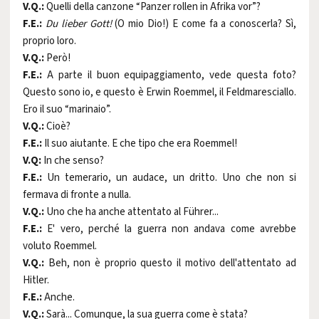
V.Q.:
Quelli della canzone “Panzer rollen in Afrika vor”?
F.E.:
Du lieber Gott!
(O mio Dio!) E come fa a conoscerla? Sì,
proprio loro.
V.Q.:
Però!
F.E.:
A parte il buon equipaggiamento, vede questa foto?
Questo sono io, e questo è Erwin Roemmel, il Feldmaresciallo.
Ero il suo “marinaio”.
V.Q.:
Cioè?
F.E.:
Il suo aiutante. E che tipo che era Roemmel!
V.Q:
In che senso?
F.E.:
Un temerario, un audace, un dritto. Uno che non si
fermava di fronte a nulla.
V.Q.:
Uno che ha anche attentato al Führer...
F.E.:
E' vero, perché la guerra non andava come avrebbe
voluto Roemmel.
V.Q.:
Beh, non è proprio questo il motivo dell'attentato ad
Hitler.
F.E.:
Anche.
V.Q.:
Sarà... Comunque, la sua guerra come è stata?