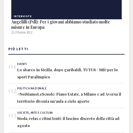
INTERVISTE
Angelilli (Pdl): Per i giovani abbiamo studiato molte
misure in Europa
22 Ottobre 2013
PIÙ LETTI
01
EVENTI
Lo sbarco in Sicilia, dopo garibaldi, TUTUS / MID per lo
sport Paralimpico
02
POLITICA NAZIONALE
#NoiSiamoLeScuole: Piano Estate, a Milano e ad Aversa il
territorio diventa un'aula a cielo aperto
03
SOCIETÀ, ARTE E CULTURA
Moda, relax e ritmi lenti: il fascino discreto della città ad
agosto