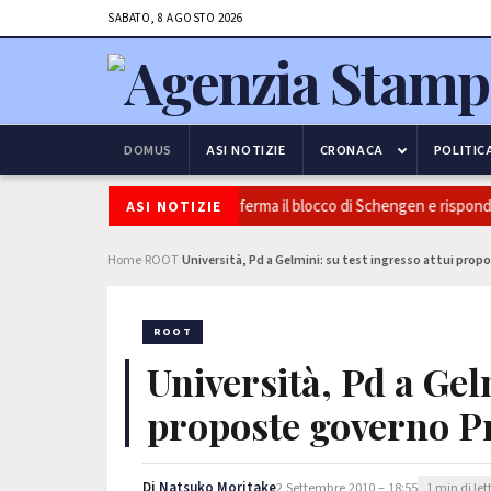
SABATO, 8 AGOSTO 2026
DOMUS
ASI NOTIZIE
CRONACA
POLITIC
Sicurezza e frontiere: l’Italia conferma il blocco di Schengen e risponde 
ASI NOTIZIE
Home
ROOT
Università, Pd a Gelmini: su test ingresso attui prop
›
›
ROOT
Università, Pd a Gel
proposte governo P
Di
Natsuko Moritake
2 Settembre 2010 – 18:55
1 min di let