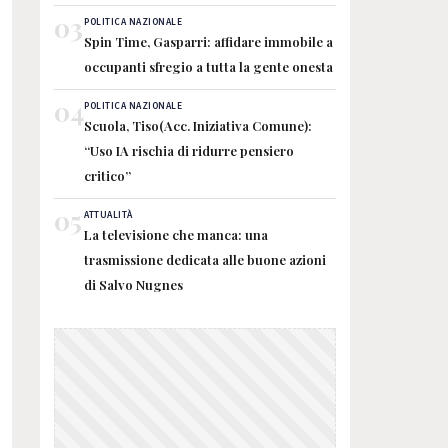
03
POLITICA NAZIONALE
Spin Time, Gasparri: affidare immobile a
occupanti sfregio a tutta la gente onesta
04
POLITICA NAZIONALE
Scuola, Tiso(Acc. Iniziativa Comune):
“Uso IA rischia di ridurre pensiero
critico”
05
ATTUALITÀ
La televisione che manca: una
trasmissione dedicata alle buone azioni
di Salvo Nugnes