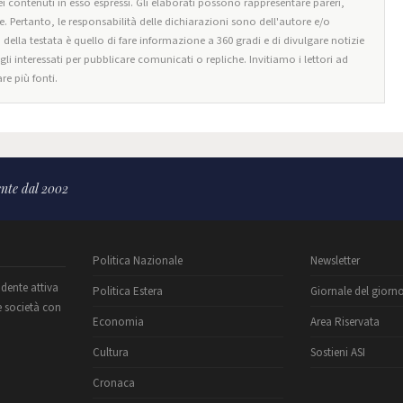
i contenuti in esso espressi. Gli elaborati possono rappresentare pareri,
e. Pertanto, le responsabilità delle dichiarazioni sono dell'autore e/o
o della testata è quello di fare informazione a 360 gradi e di divulgare notizie
egli interessati per pubblicare comunicati o repliche. Invitiamo i lettori ad
re più fonti.
nte dal 2002
Politica Nazionale
Newsletter
ndente attiva
Politica Estera
Giornale del giorn
e società con
Economia
Area Riservata
Cultura
Sostieni ASI
Cronaca