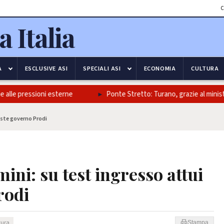
C
A
ESCLUSIVE ASI
SPECIALI ASI
ECONOMIA
CULTURA
alle pressioni esterne
Ponte Stretto: Turano, grazie al ministro S
oste governo Prodi
mini: su test ingresso attui
rodi
tura
Stampa