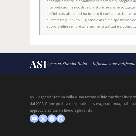
necessariamente la condivisione parziale o integrale de
interpretazioni e ricostruzioni storiche anche soggettiv
dell'intervistato che ci ha fornito il contenuto. L'intent
di interesse pubblico. Il giornale ASI è a disposizione d
approfondire sempre gli argomenti trattati e a consulta
ASI
Agenzia Stampa Italia – Informazione indipende
CHI SIAMO
ASI – Agenzia Stampa Italia è una testata di informazione indipe
dal 2002. Copre politica nazionale ed estera, economia, cultura 
approccio editoriale libero e pluralista.