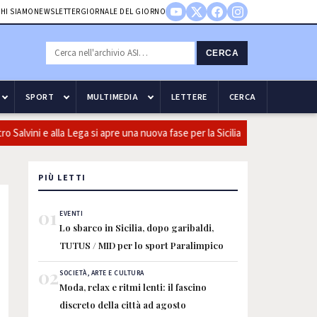
HI SIAMO
NEWSLETTER
GIORNALE DEL GIORNO
CERCA
SPORT
MULTIMEDIA
LETTERE
CERCA
alvini e alla Lega si apre una nuova fase per la Sicilia
Olio, Con
PIÙ LETTI
01
EVENTI
Lo sbarco in Sicilia, dopo garibaldi,
TUTUS / MID per lo sport Paralimpico
02
SOCIETÀ, ARTE E CULTURA
Moda, relax e ritmi lenti: il fascino
discreto della città ad agosto