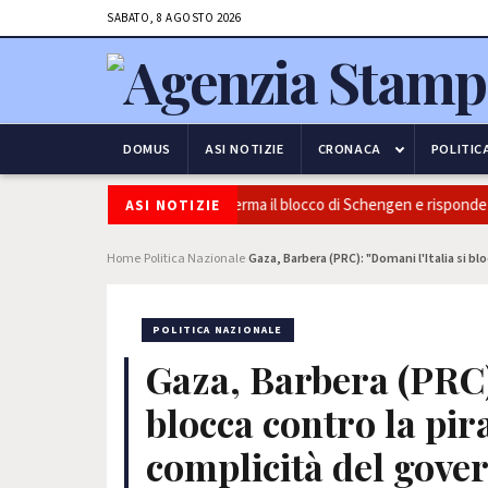
SABATO, 8 AGOSTO 2026
DOMUS
ASI NOTIZIE
CRONACA
POLITIC
curezza e frontiere: l’Italia conferma il blocco di Schengen e risponde all
ASI NOTIZIE
Home
Politica Nazionale
Gaza, Barbera (PRC): "Domani l'Italia si bl
›
›
POLITICA NAZIONALE
Gaza, Barbera (PRC):
blocca contro la pira
complicità del gove