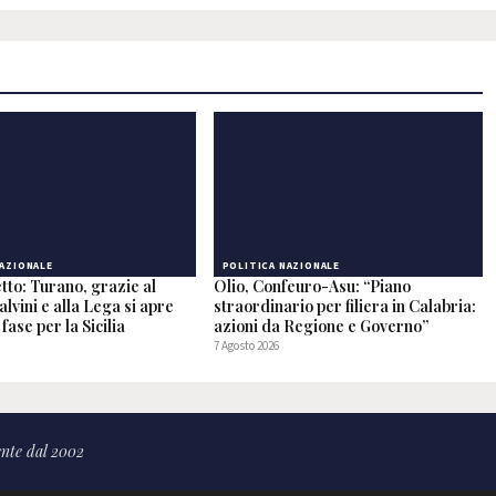
NAZIONALE
POLITICA NAZIONALE
tto: Turano, grazie al
Olio, Confeuro-Asu: “Piano
alvini e alla Lega si apre
straordinario per filiera in Calabria:
fase per la Sicilia
azioni da Regione e Governo”
7 Agosto 2026
nte dal 2002