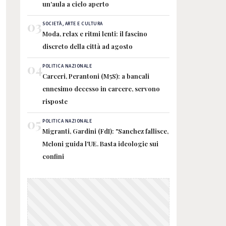
un'aula a cielo aperto
03
SOCIETÀ, ARTE E CULTURA
Moda, relax e ritmi lenti: il fascino
discreto della città ad agosto
04
POLITICA NAZIONALE
Carceri, Perantoni (M5S): a bancali
ennesimo decesso in carcere, servono
risposte
05
POLITICA NAZIONALE
Migranti, Gardini (FdI): "Sanchez fallisce,
Meloni guida l'UE. Basta ideologie sui
confini