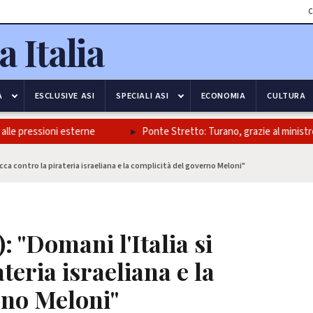
C
A
ESCLUSIVE ASI
SPECIALI ASI
ECONOMIA
CULTURA
e pressioni esterne
Ponte Stretto: Turano, grazie al ministro Salv
occa contro la pirateria israeliana e la complicità del governo Meloni"
 "Domani l'Italia si
teria israeliana e la
rno Meloni"