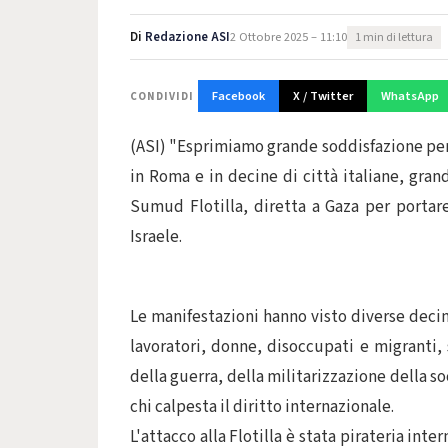
Di
Redazione ASI
2 Ottobre 2025 – 11:10
1 min di lettura
Facebook
X / Twitter
WhatsApp
CONDIVIDI
(ASI) "Esprimiamo grande soddisfazione per l
in Roma e in decine di città italiane, grand
Sumud Flotilla, diretta a Gaza per portar
Israele.
Le manifestazioni hanno visto diverse decine
lavoratori, donne, disoccupati e migranti,
della guerra, della militarizzazione della s
chi calpesta il diritto internazionale.
L'attacco alla Flotilla è stata pirateria int