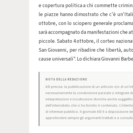
e copertura politica a chi commette crimini d
le piazze hanno dimostrato che c'è un'Ital
ottobre, con lo sciopero generale proclamat
sarà accompagnato da manifestazioni che attr
piccole. Sabato 4 ottobre, il corteo nazional
San Giovanni, per ribadire che libertà, aut
cause universali". Lo dichiara Giovanni Bar
NOTA DELLA REDAZIONE
ASI precisa: la pubblicazione di un articolo e/o di un'int
necessariamente la condivisione parziale o integrale de
interpretazioni e ricostruzioni storiche anche soggettiv
dell'intervistato che ci ha fornito il contenuto. L'intent
di interesse pubblico. Il giornale ASI è a disposizione d
approfondire sempre gli argomenti trattati e a consulta