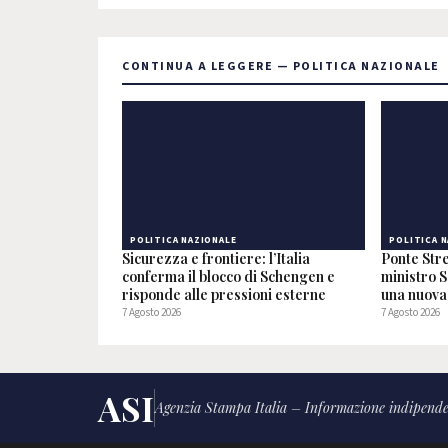
CONTINUA A LEGGERE — POLITICA NAZIONALE
POLITICA NAZIONALE
POLITICA 
Sicurezza e frontiere: l’Italia
Ponte Stre
conferma il blocco di Schengen e
ministro S
risponde alle pressioni esterne
una nuova 
7 Agosto 2026
7 Agosto 2026
ASI
Agenzia Stampa Italia – Informazione indipende