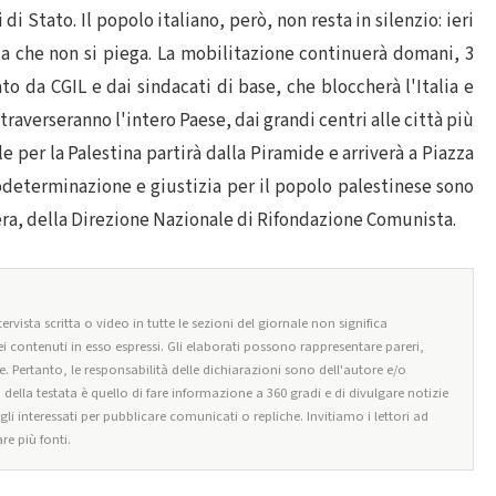
i Stato. Il popolo italiano, però, non resta in silenzio: ieri
ia che non si piega. La mobilitazione continuerà domani, 3
o da CGIL e dai sindacati di base, che bloccherà l'Italia e
averseranno l'intero Paese, dai grandi centri alle città più
e per la Palestina partirà dalla Piramide e arriverà a Piazza
odeterminazione e giustizia per il popolo palestinese sono
bera, della Direzione Nazionale di Rifondazione Comunista.
ervista scritta o video in tutte le sezioni del giornale non significa
i contenuti in esso espressi. Gli elaborati possono rappresentare pareri,
e. Pertanto, le responsabilità delle dichiarazioni sono dell'autore e/o
o della testata è quello di fare informazione a 360 gradi e di divulgare notizie
egli interessati per pubblicare comunicati o repliche. Invitiamo i lettori ad
re più fonti.