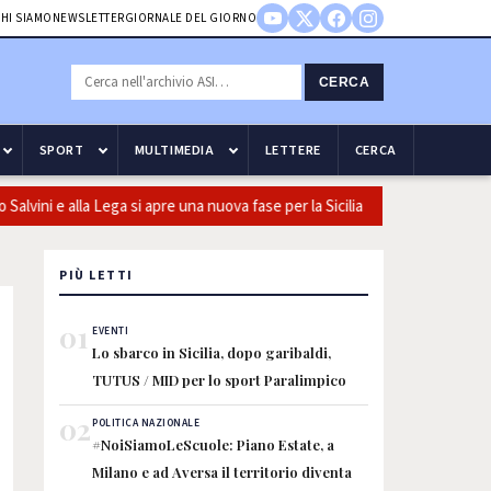
HI SIAMO
NEWSLETTER
GIORNALE DEL GIORNO
CERCA
SPORT
MULTIMEDIA
LETTERE
CERCA
ini e alla Lega si apre una nuova fase per la Sicilia
Olio, Confeu
PIÙ LETTI
01
EVENTI
Lo sbarco in Sicilia, dopo garibaldi,
TUTUS / MID per lo sport Paralimpico
02
POLITICA NAZIONALE
#NoiSiamoLeScuole: Piano Estate, a
Milano e ad Aversa il territorio diventa