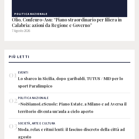
POLITICA NAZIONALE
Olio, Confeuro-Asu: “Piano straordinario per filiera in
Calabria: azioni da Regione e Governo”
7 Agosto 2026
PIÙ LETTI
01
EVENTI
Lo sbarco in Sicilia, dopo garibaldi, TUTUS / MID per lo
sport Paralimpico
02
POLITICA NAZIONALE
#NoiSiamoLeScuole: Piano Estate, a Milano e ad Aversa il
territorio diventa un'aula a cielo aperto
03
SOCIETÀ, ARTE E CULTURA
Moda, relax e ritmi lenti: il fascino discreto della città ad
agosto