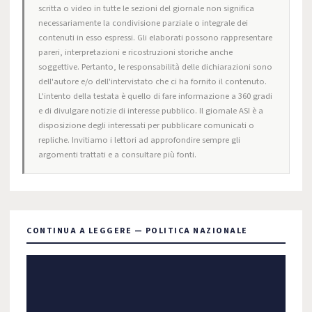
scritta o video in tutte le sezioni del giornale non significa
necessariamente la condivisione parziale o integrale dei
contenuti in esso espressi. Gli elaborati possono rappresentare
pareri, interpretazioni e ricostruzioni storiche anche
soggettive. Pertanto, le responsabilità delle dichiarazioni sono
dell'autore e/o dell'intervistato che ci ha fornito il contenuto.
L'intento della testata è quello di fare informazione a 360 gradi
e di divulgare notizie di interesse pubblico. Il giornale ASI è a
disposizione degli interessati per pubblicare comunicati o
repliche. Invitiamo i lettori ad approfondire sempre gli
argomenti trattati e a consultare più fonti.
CONTINUA A LEGGERE — POLITICA NAZIONALE