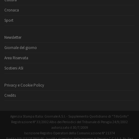
Cultura
Cronaca
Sport
Newsletter
Giornale del giorno
Area Riservata
Sostieni ASI
Privacy e Cookie Policy
Credits
Agenzia Stampa Italia: Giornale A.S.I. - Supplemento Quotidiano di "TifoGrifo"
Registrazione N° 33/2002 Albo dei Periodici del Tribunale di Perugia 24/9/2002
autorizzato il 30/7/2009
Iscrizione Registro Operatori della Comunicazione N° 21374
Partita IVA: 03125390546 - Iscritta al registro delle imprese di Perugia C.C.I.A.A. Nr. Rea