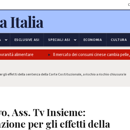
C
A
ESCLUSIVE ASI
SPECIALI ASI
ECONOMIA
CULTURA
nità alimentare
Il mercato dei consumi cinese cambia pelle, un 
gli effetti della sentenza della Corte Costituzionale, a rischio a rischio chiusura le
o, Ass. Tv Insieme:
one per gli effetti della