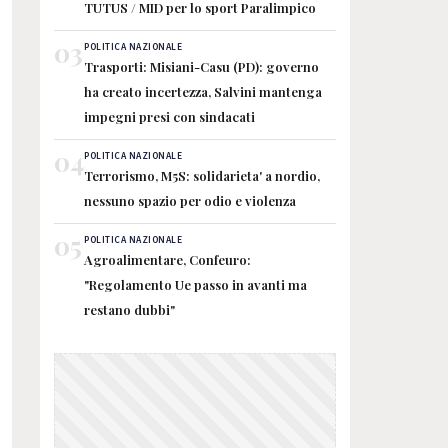
TUTUS / MID per lo sport Paralimpico
03
POLITICA NAZIONALE
Trasporti: Misiani-Casu (PD): governo
ha creato incertezza, Salvini mantenga
impegni presi con sindacati
04
POLITICA NAZIONALE
Terrorismo, M5S: solidarieta' a nordio,
nessuno spazio per odio e violenza
05
POLITICA NAZIONALE
Agroalimentare, Confeuro:
"Regolamento Ue passo in avanti ma
restano dubbi"