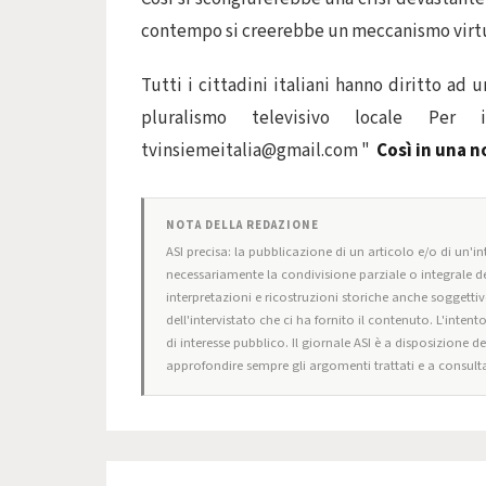
contempo si creerebbe un meccanismo virtuo
Tutti i cittadini italiani hanno diritto ad 
pluralismo televisivo locale Per 
tvinsiemeitalia@gmail.com
"
Così in una n
NOTA DELLA REDAZIONE
ASI precisa: la pubblicazione di un articolo e/o di un'int
necessariamente la condivisione parziale o integrale de
interpretazioni e ricostruzioni storiche anche soggettiv
dell'intervistato che ci ha fornito il contenuto. L'intent
di interesse pubblico. Il giornale ASI è a disposizione d
approfondire sempre gli argomenti trattati e a consulta