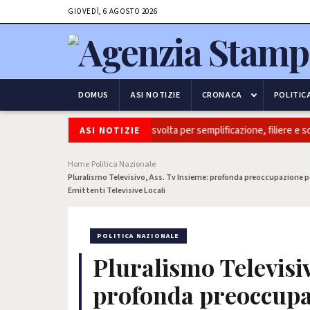
GIOVEDÌ, 6 AGOSTO 2026
DOMUS
ASI NOTIZIE
CRONACA
POLITIC
aitalia: Coldiretti, ok Camera e’ svolta per semplificazione, filiere e sovra
ASI NOTIZIE
Home
Politica Nazionale
›
›
Pluralismo Televisivo, Ass. Tv Insieme: profonda preoccupazione per 
Emittenti Televisive Locali
POLITICA NAZIONALE
Pluralismo Televisiv
profonda preoccupazi