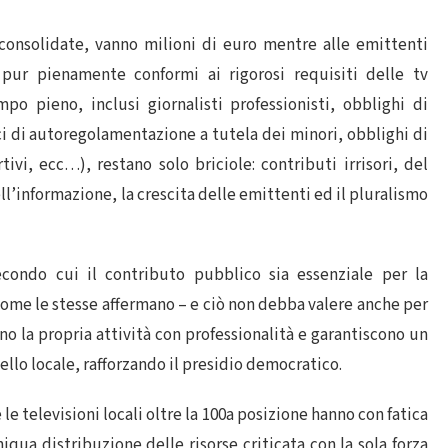
à consolidate, vanno milioni di euro mentre alle emittenti
, pur pienamente conformi ai rigorosi requisiti delle tv
o pieno, inclusi giornalisti professionisti, obblighi di
ci di autoregolamentazione a tutela dei minori, obblighi di
ivi, ecc…), restano solo briciole: contributi irrisori, del
ell’informazione, la crescita delle emittenti ed il pluralismo
condo cui il contributo pubblico sia essenziale per la
ome le stesse affermano – e ciò non debba valere anche per
ono la propria attività con professionalità e garantiscono un
ello locale, rafforzando il presidio democratico.
le televisioni locali oltre la 100a posizione hanno con fatica
iqua distribuzione delle risorse criticata con la sola forza