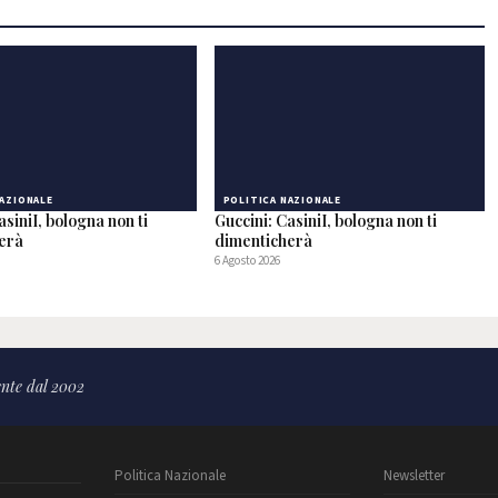
NAZIONALE
POLITICA NAZIONALE
asiniI, bologna non ti
Guccini: CasiniI, bologna non ti
herà
dimenticherà
6 Agosto 2026
nte dal 2002
Politica Nazionale
Newsletter