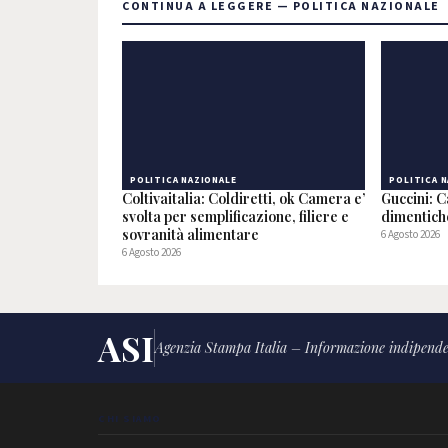
CONTINUA A LEGGERE — POLITICA NAZIONALE
POLITICA NAZIONALE
POLITICA 
Coltivaitalia: Coldiretti, ok Camera e’
Guccini: C
svolta per semplificazione, filiere e
dimentic
sovranità alimentare
6 Agosto 2026
6 Agosto 2026
ASI
Agenzia Stampa Italia – Informazione indipende
CHI SIAMO