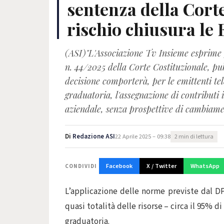
sentenza della Corte
rischio chiusura le 
(ASI)"L'Associazione Tv Insieme esprime 
n. 44/2025 della Corte Costituzionale, pub
decisione comporterà, per le emittenti tel
graduatoria, l'assegnazione di contributi ir
aziendale, senza prospettive di cambiamen
Di
Redazione ASI
22 Aprile 2025 – 09:38
2 min di lettura
Facebook
X / Twitter
WhatsApp
CONDIVIDI
L’applicazione delle norme previste dal DPR
quasi totalità delle risorse – circa il 95% d
graduatoria.