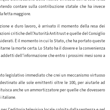
otendo contare sulla contribuzione statale che ha invece
la fetta maggiore.
ione e duro lavoro, è arrivato il momento della resa dei
azioni critiche dell’Autorità Antitrust e quelle del Consiglio
esiderati. È il momento in cui lo Stato, che ha portato queste
itarne la morte certa. Lo Stato ha il dovere e la convenienza
 addetti dell’informazione che entro i prossimi mesi sono a
to legislativo immediato che crei un meccanismo virtuoso
estinato alle sole emittenti oltre le 100, per aiutarle ad
stituisca anche un ammortizzatore per quelle che dovessero
 italiane.
per l'editoria televisiva locale colpita dalla sentenza e nel