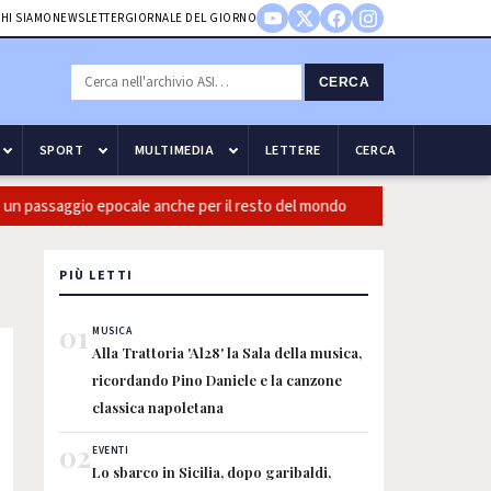
HI SIAMO
NEWSLETTER
GIORNALE DEL GIORNO
CERCA
SPORT
MULTIMEDIA
LETTERE
CERCA
passaggio epocale anche per il resto del mondo
Guccini: Casini
PIÙ LETTI
01
MUSICA
Alla Trattoria 'Al28' la Sala della musica,
ricordando Pino Daniele e la canzone
classica napoletana
02
EVENTI
Lo sbarco in Sicilia, dopo garibaldi,