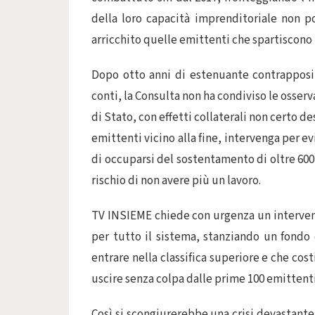
della loro capacità imprenditoriale non p
arricchito quelle emittenti che spartiscono 
Dopo otto anni di estenuante contrapposiz
conti, la Consulta non ha condiviso le osserv
di Stato, con effetti collaterali non certo d
emittenti vicino alla fine, intervenga per ev
di occuparsi del sostentamento di oltre 600
rischio di non avere più un lavoro.
TV INSIEME chiede con urgenza un interven
per tutto il sistema, stanziando un fondo d
entrare nella classifica superiore e che co
uscire senza colpa dalle prime 100 emittenti
Così si scongiurerebbe una crisi devastante 