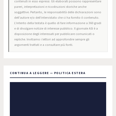
contenuti in esso espressi. Gli elaborati possono rappresentare
pareri, interpretazioni e ricostruzioni storiche anche
soggettive. Pertanto, le responsabilità delle dichiarazioni sono
dell'autore e/o dell'intervistato che ci ha fornito il contenuto.
L'intento della testata è quello di fare informazione a 360 gradi
e di divulgare notizie di interesse pubblico. Il giornale ASI è a
disposizione degli interessati per pubblicare comunicati o
repliche. Invitiamo i lettori ad approfondire sempre gli
argomenti trattati e a consultare più fonti.
CONTINUA A LEGGERE — POLITICA ESTERA