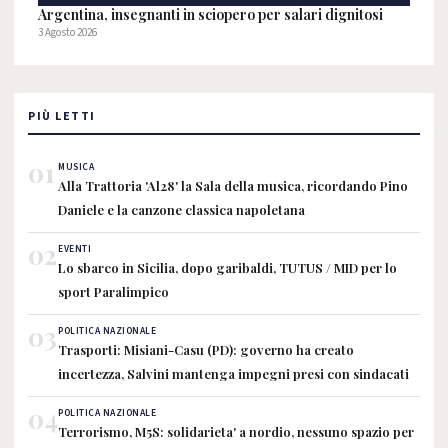
Argentina, insegnanti in sciopero per salari dignitosi
3 Agosto 2026
PIÙ LETTI
01
MUSICA
Alla Trattoria 'Al28' la Sala della musica, ricordando Pino
Daniele e la canzone classica napoletana
02
EVENTI
Lo sbarco in Sicilia, dopo garibaldi, TUTUS / MID per lo
sport Paralimpico
03
POLITICA NAZIONALE
Trasporti: Misiani-Casu (PD): governo ha creato
incertezza, Salvini mantenga impegni presi con sindacati
04
POLITICA NAZIONALE
Terrorismo, M5S: solidarieta' a nordio, nessuno spazio per