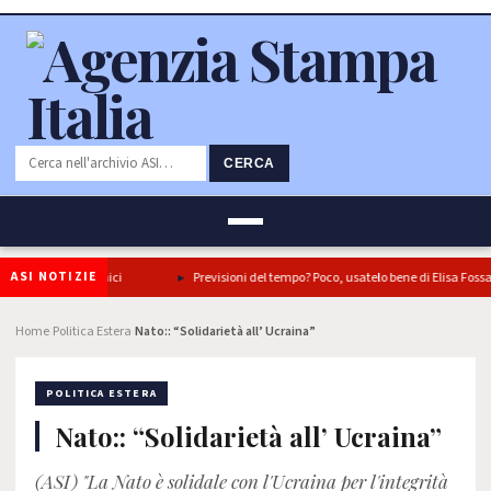
CERCA
ASI NOTIZIE
n tre piatti iconici
Previsioni del tempo? Poco, usatelo bene di Elisa Fossati
Home
Politica Estera
Nato:: “Solidarietà all’ Ucraina”
›
›
POLITICA ESTERA
Nato:: “Solidarietà all’ Ucraina”
(ASI) "La Nato è solidale con l'Ucraina per l'integrità