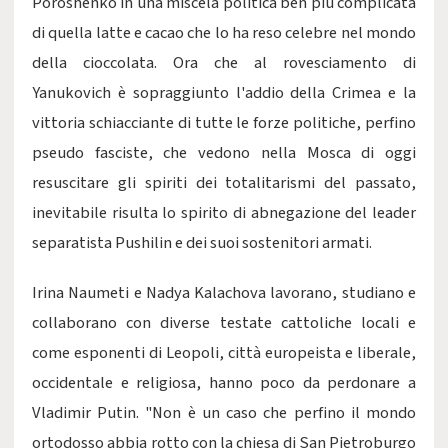
Poroshenko in una miscela politica ben più complicata
di quella latte e cacao che lo ha reso celebre nel mondo
della cioccolata. Ora che al rovesciamento di
Yanukovich è sopraggiunto l'addio della Crimea e la
vittoria schiacciante di tutte le forze politiche, perfino
pseudo fasciste, che vedono nella Mosca di oggi
resuscitare gli spiriti dei totalitarismi del passato,
inevitabile risulta lo spirito di abnegazione del leader
separatista Pushilin e dei suoi sostenitori armati.
Irina Naumeti e Nadya Kalachova lavorano, studiano e
collaborano con diverse testate cattoliche locali e
come esponenti di Leopoli, città europeista e liberale,
occidentale e religiosa, hanno poco da perdonare a
Vladimir Putin. "Non è un caso che perfino il mondo
ortodosso abbia rotto con la chiesa di San Pietroburgo