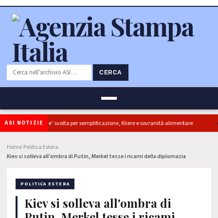
CERCA
ASI NOTIZIE
iretti, ok Camera e’ svolta per semplificazione, filiere e sovranità alimentare
Home
Politica Estera
›
›
Kiev si solleva all'ombra di Putin, Merkel tesse i ricami della diplomazia
POLITICA ESTERA
Kiev si solleva all'ombra di
Putin, Merkel tesse i ricami