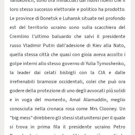
Yanukovich, sono ora minacciati dai nuovi ribelli che il
loro stesso successo elettorale e politico ha prodotto.
Le province di Donetsk e Luhansk situate nel profondo
est del territorio ucraino sono sulla scacchiera del
Cremlino l'ultimo baluardo che salvi il presidente
russo Vladimir Putin dall'adesione di Kiev alla Nato,
quella stessa città che quasi con gioia aveva accolto i
golpe interni allo stesso governo di Yulia Tymoshenko,
la leader dai celati bisbigli con la CIA e dalle
irrefrenabili bramosie occidentali, colei che può ora
godere della protezione di uno degli avvocati più solidi
e in voga del momento, Amal Alamuddin, meglio
conosciuta nella cronaca rosa come Mrs Clooney. Un
"big mess" direbbero gli stessi statunitensi per il quale
si trova in prima fila il presidente ucraino Petro