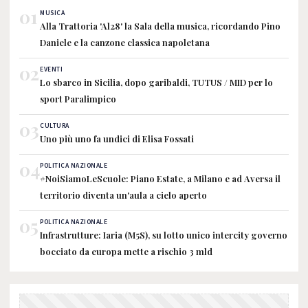
01
MUSICA
Alla Trattoria 'Al28' la Sala della musica, ricordando Pino
Daniele e la canzone classica napoletana
02
EVENTI
Lo sbarco in Sicilia, dopo garibaldi, TUTUS / MID per lo
sport Paralimpico
03
CULTURA
Uno più uno fa undici di Elisa Fossati
04
POLITICA NAZIONALE
#NoiSiamoLeScuole: Piano Estate, a Milano e ad Aversa il
territorio diventa un'aula a cielo aperto
05
POLITICA NAZIONALE
Infrastrutture: Iaria (M5S), su lotto unico intercity governo
bocciato da europa mette a rischio 3 mld