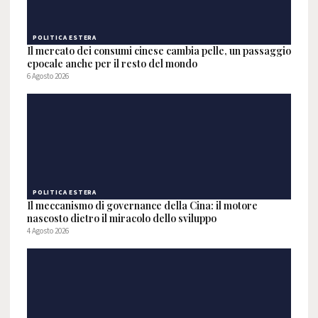
POLITICA ESTERA
Il mercato dei consumi cinese cambia pelle, un passaggio
epocale anche per il resto del mondo
6 Agosto 2026
POLITICA ESTERA
Il meccanismo di governance della Cina: il motore
nascosto dietro il miracolo dello sviluppo
4 Agosto 2026