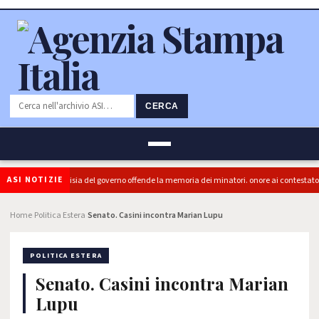
CERCA
ASI NOTIZIE
era (PRC): "L'Ipocrisia del governo offende la memoria dei minatori. onore ai contestatori
Home
Politica Estera
Senato. Casini incontra Marian Lupu
›
›
POLITICA ESTERA
Senato. Casini incontra Marian
Lupu