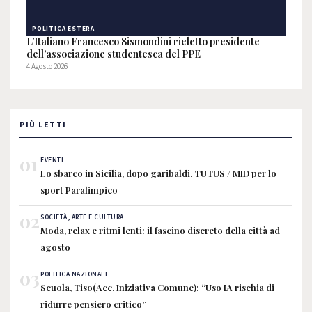
POLITICA ESTERA
L’Italiano Francesco Sismondini rieletto presidente
dell’associazione studentesca del PPE
4 Agosto 2026
PIÙ LETTI
01
EVENTI
Lo sbarco in Sicilia, dopo garibaldi, TUTUS / MID per lo
sport Paralimpico
02
SOCIETÀ, ARTE E CULTURA
Moda, relax e ritmi lenti: il fascino discreto della città ad
agosto
03
POLITICA NAZIONALE
Scuola, Tiso(Acc. Iniziativa Comune): “Uso IA rischia di
ridurre pensiero critico”