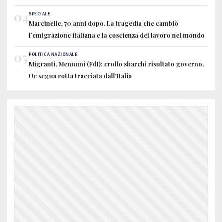
04
SPECIALE
Marcinelle, 70 anni dopo. La tragedia che cambiò
l’emigrazione italiana e la coscienza del lavoro nel mondo
05
POLITICA NAZIONALE
Migranti, Mennuni (FdI): crollo sbarchi risultato governo,
Ue segua rotta tracciata dall'Italia