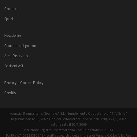
Cronaca
Sport
Newsletter
Giornale del giorno
Area Riservata
Sostieni ASI
Privacy e Cookie Policy
Credits
Agenzia Stampa Italia: Giornale A.S.I. - Supplemento Quotidiano di "TifoGrifo"
Registrazione N° 33/2002 Albo dei Periodici del Tribunale di Perugia 24/9/2002
autorizzato il 30/7/2009
Iscrizione Registro Operatori della Comunicazione N° 21374
Partita IVA: 03125390546 - Iscritta al registro delle imprese di Perugia C.C.I.A.A. Nr. Rea