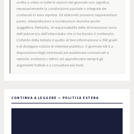
scritta o video in tutte le sezioni del giornale non significa
necessariamente la condivisione parziale o integrale dei
contenuti in esso espressi. Gli elaborati possono rappresentare
pareri, interpretazioni e ricostruzioni storiche anche
soggettive. Pertanto, le responsabilità delle dichiarazioni sono
dell'autore e/o dell'intervistato che ci ha fornito il contenuto.
L'intento della testata è quello di fare informazione a 360 gradi
e di divulgare notizie di interesse pubblico. Il giornale ASI è a
disposizione degli interessati per pubblicare comunicati o
repliche. Invitiamo i lettori ad approfondire sempre gli
argomenti trattati e a consultare più fonti.
CONTINUA A LEGGERE — POLITICA ESTERA