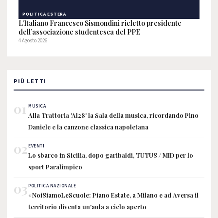
POLITICA ESTERA
L’Italiano Francesco Sismondini rieletto presidente
dell’associazione studentesca del PPE
4 Agosto 2026
PIÙ LETTI
01
MUSICA
Alla Trattoria 'Al28' la Sala della musica, ricordando Pino
Daniele e la canzone classica napoletana
02
EVENTI
Lo sbarco in Sicilia, dopo garibaldi, TUTUS / MID per lo
sport Paralimpico
03
POLITICA NAZIONALE
#NoiSiamoLeScuole: Piano Estate, a Milano e ad Aversa il
territorio diventa un'aula a cielo aperto