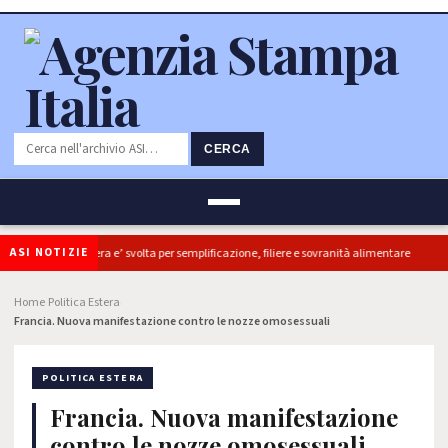
CERCA
ASI NOTIZIE
Coldiretti, ok Camera e’ svolta per semplificazione, filiere e sovranità alimentare
Home
Politica Estera
›
›
Francia. Nuova manifestazione contro le nozze omosessuali
POLITICA ESTERA
Francia. Nuova manifestazione
contro le nozze omosessuali