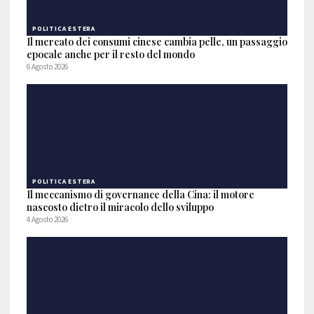
POLITICA ESTERA
Il mercato dei consumi cinese cambia pelle, un passaggio
epocale anche per il resto del mondo
6 Agosto 2026
POLITICA ESTERA
Il meccanismo di governance della Cina: il motore
nascosto dietro il miracolo dello sviluppo
4 Agosto 2026