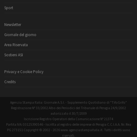
Sport
Newsletter
Giornale del giorno
Area Riservata
Sostieni ASI
Privacy e Cookie Policy
Credits
Agenzia Stampa Italia: Giornale A.S.I. - Supplemento Quotidiano di "TifoGrifo"
Registrazione N° 33/2002 Albo dei Periodici del Tribunale di Perugia 24/9/2002
autorizzato il 30/7/2009
Iscrizione Registro Operatori della Comunicazione N° 21374
Partita IVA: 03125390546 - Iscritta al registro delle imprese di Perugia C.C.I.A.A. Nr. Rea
PG 273151 Copyright © 2002 - 2026 www.agenziastampaitalia.it. Tutti i diritti sono
riservati.