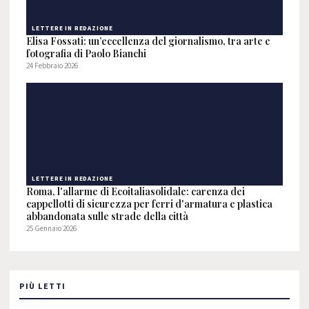
LETTERE IN REDAZIONE
Elisa Fossati: un’eccellenza del giornalismo, tra arte e
fotografia di Paolo Bianchi
24 Febbraio 2026
LETTERE IN REDAZIONE
Roma, l'allarme di Ecoitaliasolidale: carenza dei
cappellotti di sicurezza per ferri d'armatura e plastica
abbandonata sulle strade della città
25 Gennaio 2026
PIÙ LETTI