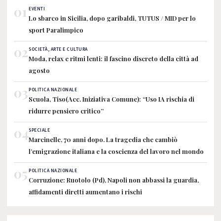
01
EVENTI
Lo sbarco in Sicilia, dopo garibaldi, TUTUS / MID per lo
sport Paralimpico
02
SOCIETÀ, ARTE E CULTURA
Moda, relax e ritmi lenti: il fascino discreto della città ad
agosto
03
POLITICA NAZIONALE
Scuola, Tiso(Acc. Iniziativa Comune): “Uso IA rischia di
ridurre pensiero critico”
04
SPECIALE
Marcinelle, 70 anni dopo. La tragedia che cambiò
l’emigrazione italiana e la coscienza del lavoro nel mondo
05
POLITICA NAZIONALE
Corruzione: Ruotolo (Pd), Napoli non abbassi la guardia,
affidamenti diretti aumentano i rischi