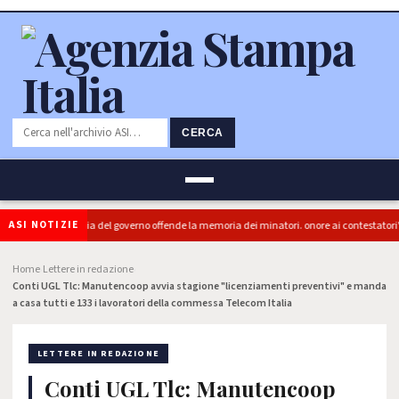
CERCA
ASI NOTIZIE
 (PRC): "L'Ipocrisia del governo offende la memoria dei minatori. onore ai contestatori"
Home
Lettere in redazione
›
›
Conti UGL Tlc: Manutencoop avvia stagione "licenziamenti preventivi" e manda
a casa tutti e 133 i lavoratori della commessa Telecom Italia
LETTERE IN REDAZIONE
Conti UGL Tlc: Manutencoop