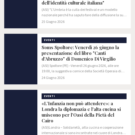
dell'identità culturale italiana"
(ASI) "L'Umbria è la culla dei festival e un modello
nazionale perché ha saputo fare della diffusione la sua
forza: non c'è borgo o città che non esprima una
25 Giugno 2026
vocazione culturale ed editoriale di…
EVENTI
Soms Spoltore: Venerdì 26 giugno la
presentazione del libro "Canti
d'Abruzzo" di Domenico Di Virgilio
(ASI) Spoltore (PE) –Venerdì 26 giugno 2026, alle ore
19:00, la suggestiva cornice della Società Operaia di
Mutuo Soccorso ( in Piazza G. D’Albenzio, 1 a Spoltore)
24 Giugno 2026
ospiterà la presentazione del libro…
EVENTI
«L’Infanzia non può attendere»: a
Londra la diplomazia e l'alta cucina si
uniscono per l'Oasi della Pietà del
Cairo
(ASI)Londra – Solidarietà, alta cucina e cooperazione
internazionale si sono incontrate nel cuore di Londra