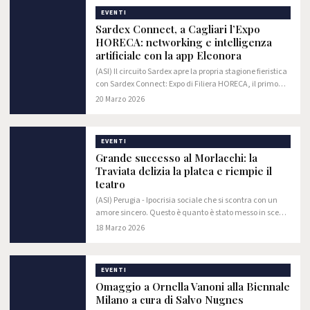
EVENTI
Sardex Connect, a Cagliari l’Expo
HORECA: networking e intelligenza
artificiale con la app Eleonora
(ASI) Il circuito Sardex apre la propria stagione fieristica
con Sardex Connect: Expo di Filiera HORECA, il primo
grande evento dedicato al business networking tra
20 Marzo 2026
imprese, in programma martedì 24…
EVENTI
Grande successo al Morlacchi: la
Traviata delizia la platea e riempie il
teatro
(ASI) Perugia - Ipocrisia sociale che si scontra con un
amore sincero. Questo è quanto è stato messo in scena
ieri sul palco del Teatro Morlacchi di Perugia.
18 Marzo 2026
L’associazione “Grande lirica Umbria” ha…
EVENTI
Omaggio a Ornella Vanoni alla Biennale
Milano a cura di Salvo Nugnes