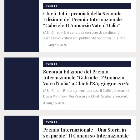
EVENTI
Chieti, tutti i premiati della Seconda
Edizione del Premio Internazionale
“Gabriele D’Annunzio Vate d’Italia”
(ASI) ​Chieti – Si è conclusa con uno straordinario
successo di critica e di pubblico la Seconda Edizione del
Premio Internazionale "Gabriele d'Annunzio Vate
11 Giugno 2026
d'Italia" 2025/2026. L'evento, svoltosi…
EVENTI
Seconda Edizione del Premio
Internazionale "Gabriele D'Annunzio
Vate d'italia" a Chieti l'8/9 giugno 2026:
(ASI) Chieti - É in programma presso il Caffè Letterario Il
Duca Minimo in Via Pescara a Chieti Scalo, la Seconda
Edizione del Premio Internazionale "Gabriele
8 Giugno 2026
d'Annunzio Vate d'Italia" 2025/2026,…
EVENTI
Premio Internazionale “ Una Storia in
sei parole” Il Concorso Internazionale