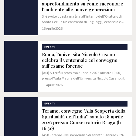
approfondimento su come raccontare
l’ambiente alle nuove generazioni
Si è svolto questa maĖna all’interno dell’Oratorio di
Santa Cecilia un confronto su linguaggi, ecoansia e
nuove forme di comunicazione per coinvolgere i
16 Aprile 2026
giovani e promuovere una cultura ambientale…
EVENTI
Roma, l’universita Niccolò Cusano
celebra il ventennale col convegno
sull’esame forense
(ASI) Si terrà il prossimo 21 aprile 2026 alle ore 10:00,
presso l'Aula Magna dell'Università Niccolò Cusano, il
convegno nazionale "Tra rigore e futuro: il destino
15 Aprile 2026
dell'esame forense". L’iniziativa…
EVENTI
Teramo, convegno "Alla Scoperta della
Spiritualità dell'India", sabato 18 aprile
2026 presso Conservatorio Braga (h
16.30)
(ASI) Teramo - Nel pomeriggio di sabato 18 aprile 2026,