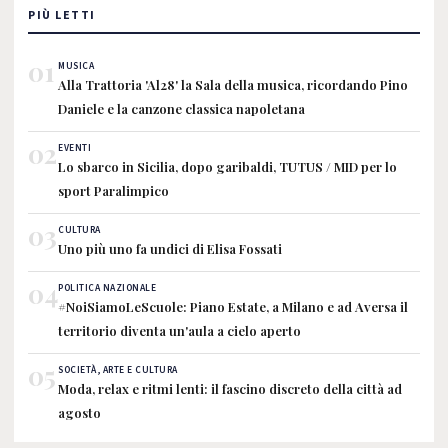
PIÙ LETTI
01
MUSICA
Alla Trattoria 'Al28' la Sala della musica, ricordando Pino
Daniele e la canzone classica napoletana
02
EVENTI
Lo sbarco in Sicilia, dopo garibaldi, TUTUS / MID per lo
sport Paralimpico
03
CULTURA
Uno più uno fa undici di Elisa Fossati
04
POLITICA NAZIONALE
#NoiSiamoLeScuole: Piano Estate, a Milano e ad Aversa il
territorio diventa un'aula a cielo aperto
05
SOCIETÀ, ARTE E CULTURA
Moda, relax e ritmi lenti: il fascino discreto della città ad
agosto