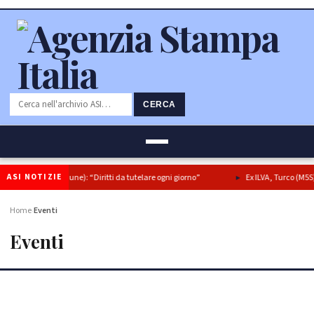
CERCA
ASI NOTIZIE
niziativa Comune): “Diritti da tutelare ogni giorno”
Ex ILVA, Turco (M5S): Le s
Home
Eventi
›
Eventi