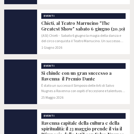
piccolo schermo.
EVENTI
Chieti, al Teatro Marrucino "The
Greatest Show" sabato 6 giugno (20.30)
(ASI) Chieti - Sabato 6 giugno la magia della danza e
del circo conquista il Teatro Marrucino. Un successo
travolgente e immediato: sono bastati solo 60
1 Giugno 2026
minuti per polverizzare tutti i biglietti…
EVENTI
Si chiude con un gran successo a
Ravenna il Premio Dante
È stato un successo il Simposio delle Arti di Salvo
Nugnes a Ravenna con ospiti d’eccezione e talentuosi
artisti.
25 Maggio 2026
EVENTI
Ravenna capitale della cultura e della
spiritualità: il 23 maggio prende il via il