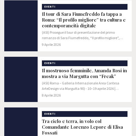
EVENTI
Il tour di Sara Fiumefreddo fa tappa a
Roma: “Il profilo migliore” tra cultura e
contemporaneità digitale
(ASI) Prosegue il tour di presentazione del primo
romanzo di Sara Fiumefreddo, “Il profilo migliore”,
un’opera intensa e attuale che affronta con sensibilità i
9 Aprile 2026
temi dell’identità, delle relazioni e…
EVENTI
Il mostruoso femminile, Amanda Rosi in
mostra a via Margutta con “Freak”
(ASI) Roma – Galleria Internazionale Area Contesa
ArteDesign via Margutta 90) - 10–19 aprile 2026 |
Vernissage 10 aprile.
8 Aprile 2026
EVENTI
Tra cielo e terra, in volo col
Comandante Lorenzo Lepore di Elisa
Fossati