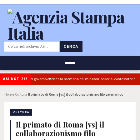
CERCA
ASI NOTIZIE
: "L'Ipocrisia del governo offende la memoria dei minatori. onore ai contestatori"
Home
Cultura
Il primato di Roma [vs] il collaborazionismo filo germanico
›
›
CULTURA
Il primato di Roma [vs] il
collaborazionismo filo