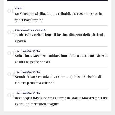
01
EVENTI
Lo sbarco in Sicilia, dopo garibaldi, TUTUS / MID per lo
sport Paralimpico
02
SOCIETÀ, ARTE E CULTURA
Moda, relax e ritmi lenti: il fascino discreto della città ad
agosto
03
POLITICA NAZIONALE
Spin Time, Gasparri: affidare immobile a occupanti sfregio
a tutta la gente onesta
04
POLITICA NAZIONALE
Scuola, Tiso(Acc. Iniziativa Comune): “Uso IA rischia di
ridurre pensiero critico”
05
POLITICA NAZIONALE
Bevilacqua (M5S): "vicina a famiglia Mattia Maestri, portare
avanti ddl per tutela fragili"