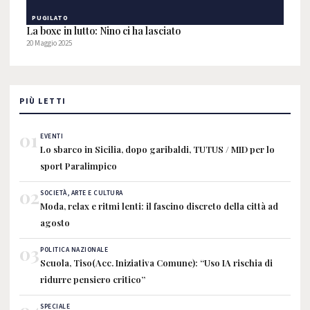
PUGILATO
La boxe in lutto: Nino ci ha lasciato
20 Maggio 2025
PIÙ LETTI
01
EVENTI
Lo sbarco in Sicilia, dopo garibaldi, TUTUS / MID per lo
sport Paralimpico
02
SOCIETÀ, ARTE E CULTURA
Moda, relax e ritmi lenti: il fascino discreto della città ad
agosto
03
POLITICA NAZIONALE
Scuola, Tiso(Acc. Iniziativa Comune): “Uso IA rischia di
ridurre pensiero critico”
SPECIALE