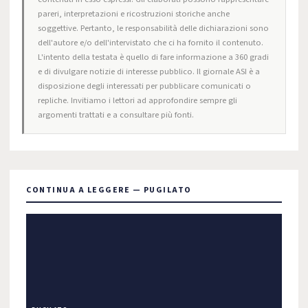
pareri, interpretazioni e ricostruzioni storiche anche
soggettive. Pertanto, le responsabilità delle dichiarazioni sono
dell'autore e/o dell'intervistato che ci ha fornito il contenuto.
L'intento della testata è quello di fare informazione a 360 gradi
e di divulgare notizie di interesse pubblico. Il giornale ASI è a
disposizione degli interessati per pubblicare comunicati o
repliche. Invitiamo i lettori ad approfondire sempre gli
argomenti trattati e a consultare più fonti.
CONTINUA A LEGGERE — PUGILATO