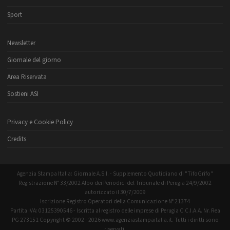
Sport
Newsletter
Giornale del giorno
Area Riservata
Sostieni ASI
Privacy e Cookie Policy
Credits
Agenzia Stampa Italia: Giornale A.S.I. - Supplemento Quotidiano di "TifoGrifo"
Registrazione N° 33/2002 Albo dei Periodici del Tribunale di Perugia 24/9/2002
autorizzato il 30/7/2009
Iscrizione Registro Operatori della Comunicazione N° 21374
Partita IVA: 03125390546 - Iscritta al registro delle imprese di Perugia C.C.I.A.A. Nr. Rea
PG 273151 Copyright © 2002 - 2026 www.agenziastampaitalia.it. Tutti i diritti sono
riservati.