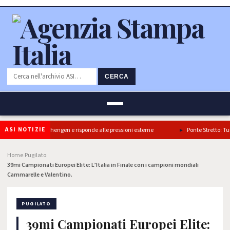
CERCA
ASI NOTIZIE
a il blocco di Schengen e risponde alle pressioni esterne
Ponte Stretto: Turano, 
Home
Pugilato
›
›
39mi Campionati Europei Elite: L’Italia in Finale con i campioni mondiali
Cammarelle e Valentino.
PUGILATO
39mi Campionati Europei Elite: