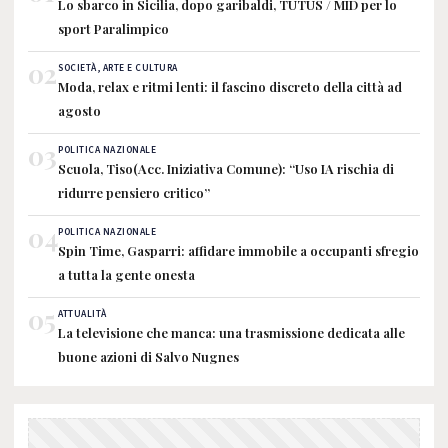
Lo sbarco in Sicilia, dopo garibaldi, TUTUS / MID per lo
sport Paralimpico
02
SOCIETÀ, ARTE E CULTURA
Moda, relax e ritmi lenti: il fascino discreto della città ad
agosto
03
POLITICA NAZIONALE
Scuola, Tiso(Acc. Iniziativa Comune): “Uso IA rischia di
ridurre pensiero critico”
04
POLITICA NAZIONALE
Spin Time, Gasparri: affidare immobile a occupanti sfregio
a tutta la gente onesta
05
ATTUALITÀ
La televisione che manca: una trasmissione dedicata alle
buone azioni di Salvo Nugnes