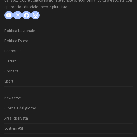
dal 2002. Copre politica nazionale ed estera, economia, cultura e società con
approccio editoriale libero e pluralista.
Politica Nazionale
Politica Estera
Economia
Cultura
Cronaca
Sport
Newsletter
Giornale del giorno
Area Riservata
Sostieni ASI