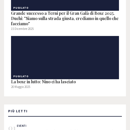
PUGILATO
Grande successo a Terni per il Gran Galà di Boxe 2025.
Duchi: "Siamo sulla strada giusta, crediamo in quello che
facciamo"
15 Dicembre 2025
PUGILATO
La boxe in lutto: Nino ci ha lasciato
20 Maggio 2025
PIÙ LETTI
01
EVENTI