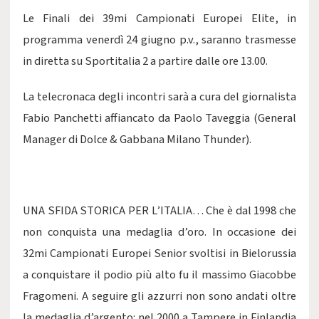
Le Finali dei 39mi Campionati Europei Elite, in
programma venerdì 24 giugno p.v., saranno trasmesse
in diretta su Sportitalia 2 a partire dalle ore 13.00.
La telecronaca degli incontri sarà a cura del giornalista
Fabio Panchetti affiancato da Paolo Taveggia (General
Manager di Dolce & Gabbana Milano Thunder).
UNA SFIDA STORICA PER L’ITALIA… Che è dal 1998 che
non conquista una medaglia d’oro. In occasione dei
32mi Campionati Europei Senior svoltisi in Bielorussia
a conquistare il podio più alto fu il massimo Giacobbe
Fragomeni. A seguire gli azzurri non sono andati oltre
la medaglia d’argento: nel 2000 a Tampere in Finlandia