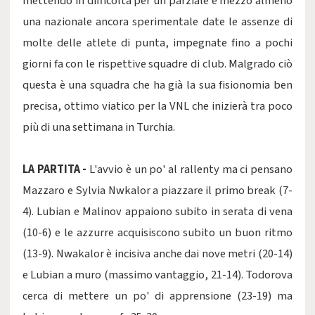
mettendo in difficoltà per un parziale e mezzo almeno
una nazionale ancora sperimentale date le assenze di
molte delle atlete di punta, impegnate fino a pochi
giorni fa con le rispettive squadre di club. Malgrado ciò
questa è una squadra che ha già la sua fisionomia ben
precisa, ottimo viatico per la VNL che inizierà tra poco
più di una settimana in Turchia.
LA PARTITA -
L'avvio è un po' al rallenty ma ci pensano
Mazzaro e Sylvia Nwkalor a piazzare il primo break (7-
4). Lubian e Malinov appaiono subito in serata di vena
(10-6) e le azzurre acquisiscono subito un buon ritmo
(13-9). Nwakalor è incisiva anche dai nove metri (20-14)
e Lubian a muro (massimo vantaggio, 21-14). Todorova
cerca di mettere un po' di apprensione (23-19) ma