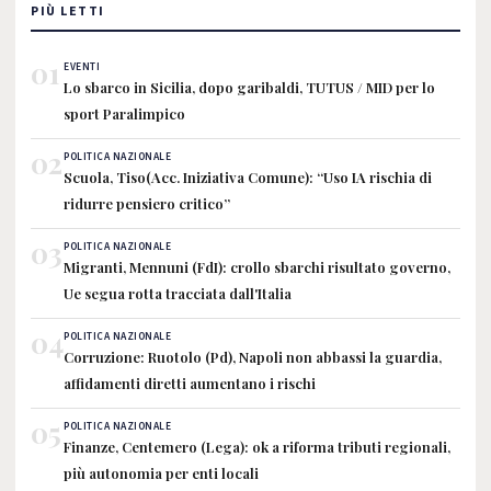
PIÙ LETTI
01
EVENTI
Lo sbarco in Sicilia, dopo garibaldi, TUTUS / MID per lo
sport Paralimpico
02
POLITICA NAZIONALE
Scuola, Tiso(Acc. Iniziativa Comune): “Uso IA rischia di
ridurre pensiero critico”
03
POLITICA NAZIONALE
Migranti, Mennuni (FdI): crollo sbarchi risultato governo,
Ue segua rotta tracciata dall'Italia
04
POLITICA NAZIONALE
Corruzione: Ruotolo (Pd), Napoli non abbassi la guardia,
affidamenti diretti aumentano i rischi
05
POLITICA NAZIONALE
Finanze, Centemero (Lega): ok a riforma tributi regionali,
più autonomia per enti locali