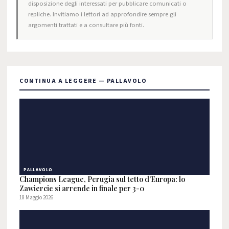
disposizione degli interessati per pubblicare comunicati o
repliche. Invitiamo i lettori ad approfondire sempre gli
argomenti trattati e a consultare più fonti.
CONTINUA A LEGGERE — PALLAVOLO
PALLAVOLO
Champions League, Perugia sul tetto d’Europa: lo
Zawiercie si arrende in finale per 3-0
18 Maggio 2026