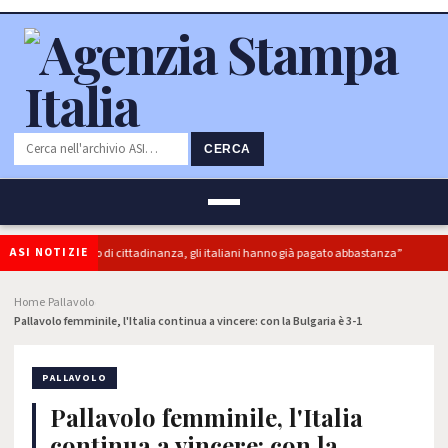
CERCA
ASI NOTIZIE
erbonus e reddito di cittadinanza, gli italiani hanno già pagato abbastanza”
Home
Pallavolo
›
›
Pallavolo femminile, l'Italia continua a vincere: con la Bulgaria è 3-1
PALLAVOLO
Pallavolo femminile, l'Italia
continua a vincere: con la