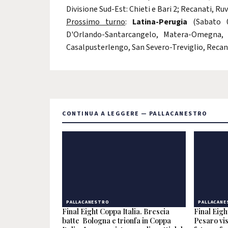
Divisione Sud-Est: Chieti e Bari 2; Recanati, Ru
Prossimo turno
:
Latina-Perugia
(Sabato 08
D'Orlando-Santarcangelo, Matera-Omegna, F
Casalpusterlengo, San Severo-Treviglio, Recana
CONTINUA A LEGGERE — PALLACANESTRO
PALLACANESTRO
PALLACANE
Final Eight Coppa Italia. Brescia
Final Eigh
batte Bologna e trionfa in Coppa
Pesaro vis