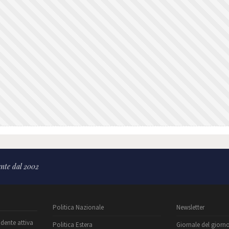
nte dal 2002
Politica Nazionale
Newsletter
ndente attiva
Politica Estera
Giornale del giorn