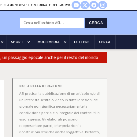
HI SIAMO
NEWSLETTER
GIORNALE DEL GIORNO
CERCA
SPORT
MULTIMEDIA
LETTERE
CERCA
assaggio epocale anche per il resto del mondo
Guccini: CasiniI
NOTA DELLA REDAZIONE
ASI precisa: la pubblicazione di un articolo e/o di
un'intervista scritta o video in tutte le sezioni del
giornale non significa necessariamente la
condivisione parziale o integrale dei contenuti in
esso espressi. Gli elaborati possono
rappresentare pareri, interpretazioni e
ricostruzioni storiche anche soggettive. Pertanto,