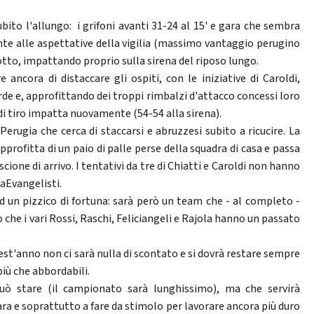
ito l'allungo: i grifoni avanti 31-24 al 15' e gara che sembra
te alle aspettative della vigilia (massimo vantaggio perugino
 sotto, impattando proprio sulla sirena del riposo lungo.
ancora di distaccare gli ospiti, con le iniziative di Caroldi,
 e, approfittando dei troppi rimbalzi d'attacco concessi loro
di tiro impatta nuovamente (54-54 alla sirena).
erugia che cerca di staccarsi e abruzzesi subito a ricucire. La
approfitta di un paio di palle perse della squadra di casa e passa
cione di arrivo. I tentativi da tre di Chiatti e Caroldi non hanno
laEvangelisti.
d un pizzico di fortuna: sarà però un team che - al completo -
che i vari Rossi, Raschi, Feliciangeli e Rajola hanno un passato
t'anno non ci sarà nulla di scontato e si dovrà restare sempre
iù che abbordabili.
uò stare (il campionato sarà lunghissimo), ma che servirà
ra e soprattutto a fare da stimolo per lavorare ancora più duro