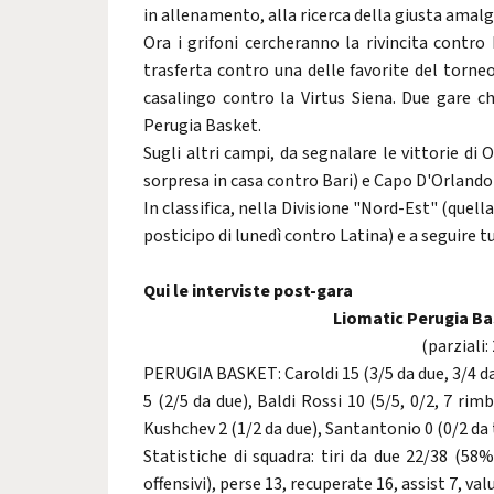
in allenamento, alla ricerca della giusta amalga
Ora i grifoni cercheranno la rivincita contro 
trasferta contro una delle favorite del torne
casalingo contro la Virtus Siena. Due gare ch
Perugia Basket.
Sugli altri campi, da segnalare le vittorie d
sorpresa in casa contro Bari) e Capo D'Orlando
In classifica, nella Divisione "Nord-Est" (quella
posticipo di lunedì contro Latina) e a seguire tu
Qui le interviste post-gara
Liomatic Perugia Ba
(parziali:
PERUGIA BASKET: Caroldi 15 (3/5 da due, 3/4 da t
5 (2/5 da due), Baldi Rossi 10 (5/5, 0/2, 7 rimb
Kushchev 2 (1/2 da due), Santantonio 0 (0/2 da tr
Statistiche di squadra: tiri da due 22/38 (58%)
offensivi), perse 13, recuperate 16, assist 7, va