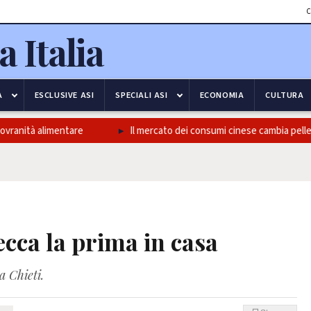
C
A
ESCLUSIVE ASI
SPECIALI ASI
ECONOMIA
CULTURA
ità alimentare
Il mercato dei consumi cinese cambia pelle, un p
ecca la prima in casa
 Chieti.