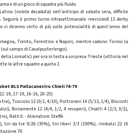
ma e di un gioco di squadra più fluido.
Latina (nobile decaduta) nell'anticipo di sabato sera, difficile
o. Seguirà il primo turno infrasettimanale: mercoledì 12 derby
e ci diranno certo di più sulle potenzialità di quest'anno del
i Omegna, Trento, Ferentino e Napoli, mentre cadono Torino (a
 (sul campo di Casalpusterlengo).
 della Liomatic) per ora in testa a sorpresa Trieste (vittoria nel
tte le altre squadre a quota 2.
sket-BLS Pallacanestro Chieti 74-79
 21-19, 17-19, 16-16, 20-25)
re), Truccolo 12 (0/1, 4/10), Poltroneri 14 (5/13, 1/4), Bisconti
alzi), Bonamente 12 (4/4, 1/2, 4 recuperi), Chiatti 4 (2/3, 0/2),
e), Rath 0. - Allenatore: Steffè.
, tiri da tre 9/26 (35%), tiri liberi 3/3 (100%), rimbalzi 22 (6
lutazione 70.