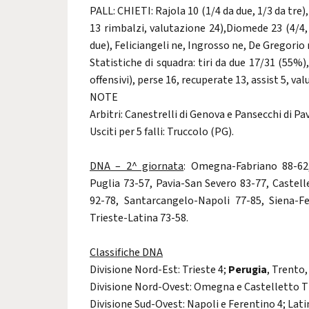
PALL: CHIETI: Rajola 10 (1/4 da due, 1/3 da tre), 
13 rimbalzi, valutazione 24),Diomede 23 (4/4, 
due), Feliciangeli ne, Ingrosso ne, De Gregorio 
Statistiche di squadra: tiri da due 17/31 (55%),
offensivi), perse 16, recuperate 13, assist 5, va
NOTE
Arbitri: Canestrelli di Genova e Pansecchi di Pav
Usciti per 5 falli: Truccolo (PG).
DNA – 2^ giornata
: Omegna-Fabriano 88-62,
Puglia 73-57, Pavia-San Severo 83-77, Castel
92-78, Santarcangelo-Napoli 77-85, Siena-F
Trieste-Latina 73-58.
Classifiche DNA
Divisione Nord-Est: Trieste 4;
Perugia
, Trento,
Divisione Nord-Ovest: Omegna e Castelletto Tic
Divisione Sud-Ovest: Napoli e Ferentino 4; Lat