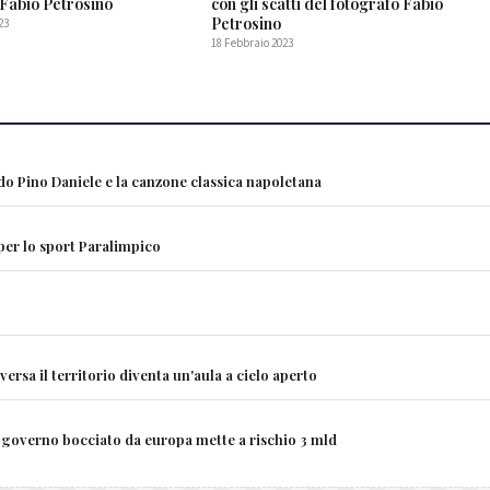
 Fabio Petrosino
con gli scatti del fotografo Fabio
Petrosino
23
18 Febbraio 2023
ndo Pino Daniele e la canzone classica napoletana
 per lo sport Paralimpico
rsa il territorio diventa un'aula a cielo aperto
ity governo bocciato da europa mette a rischio 3 mld