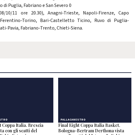
vo di Puglia, Fabriano e San Severo 0
/10/11 ore 20.30), Anagni-Trieste, Napoli-Firenze, Capo
erentino-Torino, Bari-Castelletto Ticino, Ruvo di Puglia-
ti-Pavia, Fabriano-Trento, Chieti-Siena.
STRO
PALLACANESTRO
t Coppa Italia. Brescia
Final Eight Coppa Italia Basket.
ta con gli scatti del
Bologna-Bertram Derthona vista