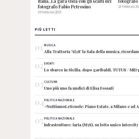
Italia..La gara vista con gli scatti del
fotografo
fotografo Fabio Petrosino
18 Febbraio 20
19 Febbraio 2023
PIÙ LETTI
01
MUSICA
Alla Trattoria 'Al28' la Sala della musica, ricorda
02
EVENTI
Lo sbarco in Sicilia, dopo garibaldi, TUTUS / MID
03
CULTURA
Uno più uno fa undici di Elisa Fossati
04
POLITICA NAZIONALE
#NoiSiamoLeScuole: Piano Estate, a Milano e ad Ave
05
POLITICA NAZIONALE
Infrastrutture: Iaria (M5S), su lotto unico interc