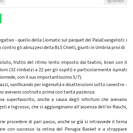
ura
Stampa
gativo - quello della Liomatic sul parquet del PalaEvangelisti: i
 contro gli abruzzesi della BLS Chieti, giunti in Umbria privi di
soluto, frutto del ritmo lento imposto dai teatini, bravi con il
ni (32 rimbalzi a 22 per gli ospiti) e particolarmente ispirati
 Diomede, con il suo importantissimo 5/7).
razzi, vanificando per ingenuità e disattenzioni sotto canestro -
uono avevano costruito prima con tanta pazienza.
ava superfavorito, anche a causa degli infortuni che avevano
geli e Ingrosso, che si aggiungevano all'assenza dell'ex Raschi,
arie procedere di pari passo, anche se già si intravvede il tema
are con successo la retina del Perugia Basket e a strappare