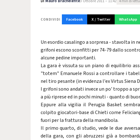
Di
Mauro Brachelente
3 Ottobre 2011 – 11:42
4 min di lett
Facebook
X / Twitter
WhatsApp
CONDIVIDI
Un esordio casalingo a sorpresa - stavolta in ne
grifoni escono sconfitti per 74-79 dallo scontro
alcune pedine importanti.
La gara è vissuta su un piano di equilibrio as
"totem" Emanuele Rossi a controllare i tabello
nel tiro pesante (in evidenza l'ex Virtus Siena
I grifoni sono andati invece un po' troppo a sp
a più riprese ed in pochi minuti - quanto di b
Eppure alla vigilia il Perugia Basket sembr
colpito giocatori-base di Chieti come Felician
fuori per la frattura della mandibola.
Il primo quarto, di studio, vede le due avvers
della gara, con gli abruzzesi già a bombard