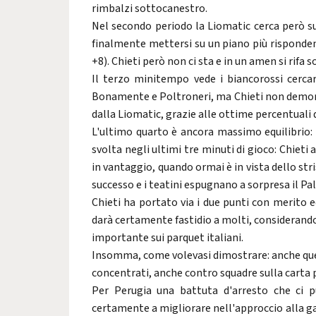
rimbalzi sottocanestro.
Nel secondo periodo la Liomatic cerca però sub
finalmente mettersi su un piano più risponden
+8). Chieti però non ci sta e in un amen si rifa
Il terzo minitempo vede i biancorossi cercare 
Bonamente e Poltroneri, ma Chieti non demorde
dalla Liomatic, grazie alle ottime percentuali 
L'ultimo quarto è ancora massimo equilibrio: P
svolta negli ultimi tre minuti di gioco: Chieti 
in vantaggio, quando ormai è in vista dello stris
successo e i teatini espugnano a sorpresa il Pa
Chieti ha portato via i due punti con merito e
darà certamente fastidio a molti, considerando 
importante sui parquet italiani.
Insomma, come volevasi dimostrare: anche ques
concentrati, anche contro squadre sulla carta p
Per Perugia una battuta d'arresto che ci p
certamente a migliorare nell'approccio alla ga