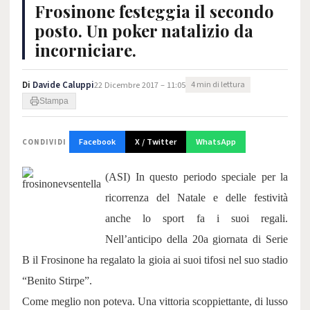
Frosinone festeggia il secondo
posto. Un poker natalizio da
incorniciare.
Di
Davide Caluppi
22 Dicembre 2017 – 11:05
4 min di lettura
Stampa
Facebook
X / Twitter
WhatsApp
CONDIVIDI
(ASI) In questo periodo speciale per la
ricorrenza del Natale e delle festività
anche lo sport fa i suoi regali.
Nell’anticipo della 20a giornata di Serie
B il Frosinone ha regalato la gioia ai suoi tifosi nel suo stadio
“Benito Stirpe”.
Come meglio non poteva. Una vittoria scoppiettante, di lusso