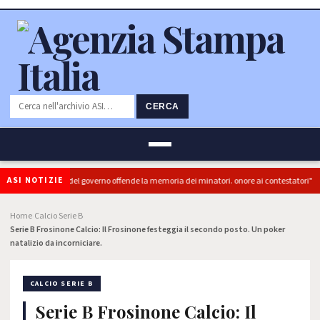
CERCA
ASI NOTIZIE
C): "L'Ipocrisia del governo offende la memoria dei minatori. onore ai contestatori"
Home
Calcio Serie B
›
›
Serie B Frosinone Calcio: Il Frosinone festeggia il secondo posto. Un poker
natalizio da incorniciare.
CALCIO SERIE B
Serie B Frosinone Calcio: Il