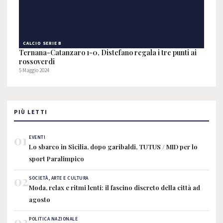
CALCIO SERIE B
Ternana-Catanzaro 1-0, Distefano regala i tre punti ai
rossoverdi
5 Maggio 2024
PIÙ LETTI
01
EVENTI
Lo sbarco in Sicilia, dopo garibaldi, TUTUS / MID per lo
sport Paralimpico
02
SOCIETÀ, ARTE E CULTURA
Moda, relax e ritmi lenti: il fascino discreto della città ad
agosto
03
POLITICA NAZIONALE