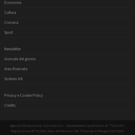
Economia
Cultura
Cronaca
Sport
Newsletter
Giornale del giorno
Area Riservata
Sostieni ASI
Privacy e Cookie Policy
Credits
Agenzia Stampa Italia: Giornale A.S.I. - Supplemento Quotidiano di "TifoGrifo"
Registrazione N° 33/2002 Albo dei Periodici del Tribunale di Perugia 24/9/2002