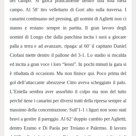
del campo. Si gioca praticamente dentro una sola metà
campo. Al 58’ tiro velleitario di Gori alto sulla traversa. I
canarini continuano nel pressing, gli uomini di Aglietti non ci
stanno e restano sempre in partita. Il gran lavoro degli
uomini di Longo che dalla panchina incita i suoi a giocare
palla a terra e ad avanzare, ripaga: al 60’ il capitano Daniel
Ciofani mette dentro il pallone del 3-1. Lo stadio si riscalda
ed incita a gran voce i loro “leoni”. In pochi minuti la gara si
è ribaltata di occasioni. Ma non finisce qui. Poco prima del
gol dell’attaccante abruzzese Citro aveva scheggiato il palo.
L’Entella sembra aver assorbito il colpo ma non del tutto
perché tiene i canarini per diversi tratti della ripresa sempre al
massimo della concentrazione. Sull’1-1 i liguri non sono stati
bravi a gestire il pareggio. Al 62’ doppio cambio per Aglietti;
dentro Eramo e Di Paola per Troiano e Palermo. Il lavoro