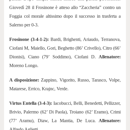
Giovedì 28 il Frosinone è atteso allo “Zaccheria” contro un
Foggia col morale altissimo dopo il successo in trasferta a
Salerno per 0-3.
Frosinone (3-4-1-2):
Bardi, Brighenti, Ariaudo, Terranova,
Ciofani M, Maiello, Gori, Beghetto (86’ Crivello), Citro (66’
Dionisi), Ciano (79’ Soddimo), Ciofani D.
Allenatore:
Moreno Longo.
A disposizione:
Zappino, Vigorito, Russo, Tarasco, Volpe,
Matarese, Errico, Krajnc, Verde.
Virtus Entella (3-4-3):
Iacobucci, Belli, Benedetti, Pellizzer,
Brivio, Palermo (62’ Di Paola), Troiano (62’ Eramo), Crimi
(77’ Aramu), Diaw, La Mantia, De Luca.
Allenatore:
Alfredo Aglietti.