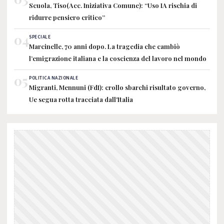
Scuola, Tiso(Acc. Iniziativa Comune): “Uso IA rischia di
ridurre pensiero critico”
04
SPECIALE
Marcinelle, 70 anni dopo. La tragedia che cambiò
l’emigrazione italiana e la coscienza del lavoro nel mondo
05
POLITICA NAZIONALE
Migranti, Mennuni (FdI): crollo sbarchi risultato governo,
Ue segua rotta tracciata dall'Italia