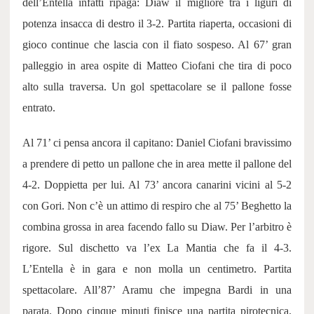
dell’Entella infatti ripaga: Diaw il migliore tra i liguri di
potenza insacca di destro il 3-2. Partita riaperta, occasioni di
gioco continue che lascia con il fiato sospeso. Al 67’ gran
palleggio in area ospite di Matteo Ciofani che tira di poco
alto sulla traversa. Un gol spettacolare se il pallone fosse
entrato.
Al 71’ ci pensa ancora il capitano: Daniel Ciofani bravissimo
a prendere di petto un pallone che in area mette il pallone del
4-2. Doppietta per lui. Al 73’ ancora canarini vicini al 5-2
con Gori. Non c’è un attimo di respiro che al 75’ Beghetto la
combina grossa in area facendo fallo su Diaw. Per l’arbitro è
rigore. Sul dischetto va l’ex La Mantia che fa il 4-3.
L’Entella è in gara e non molla un centimetro. Partita
spettacolare. All’87’ Aramu che impegna Bardi in una
parata. Dopo cinque minuti finisce una partita pirotecnica.