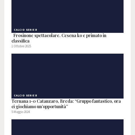
CALCIO SERIE B
Frosinone spettacolare. Cesena ko e primato in
classifica
1 Ottobre 2025
CALCIO SERIE B
Ternana 1-0 Catanzaro, Breda: “Gruppo fantastico, ora
ci giochiamo un’opportunità”
5 Maggio 2024