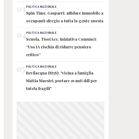
03
POLITICA NAZIONALE
Spin Time, Gasparri: affidare immobile a
occupanti sfregio a tutta la gente onesta
04
POLITICA NAZIONALE
Scuola, Tiso(Acc. Iniziativa Comune):
“Uso IA rischia di ridurre pensiero
critico”
05
POLITICA NAZIONALE
Bevilacqua (M5S): "vicina a famiglia
Mattia Maestri, portare avanti ddl per
tutela fragili"