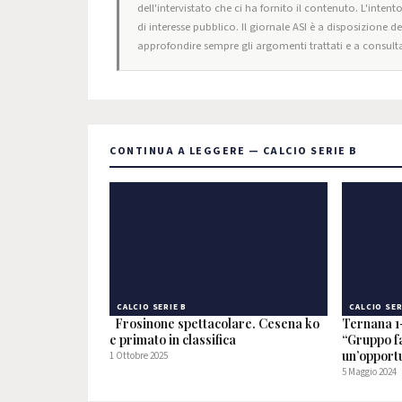
dell'intervistato che ci ha fornito il contenuto. L'intent
di interesse pubblico. Il giornale ASI è a disposizione d
approfondire sempre gli argomenti trattati e a consulta
CONTINUA A LEGGERE — CALCIO SERIE B
CALCIO SERIE B
CALCIO SER
Frosinone spettacolare. Cesena ko
Ternana 1
e primato in classifica
“Gruppo fa
un’opport
1 Ottobre 2025
5 Maggio 2024