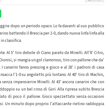
ruggire dopo un periodo opaco. Lo fa davanti al suo pubblico
rino battendo il Brescia per 2-0, dando nuova linfa linfa alla
in classifica.
. Al 5' tiro debole di Ciano parato da Minelli. All'8' Citro,
Dionisi, si mangia un gol clamoroso, tiro con pallone che da'
 I canarini fanno pressing e gioco e al 28' i padroni di casa
nsacca l'1-0 su angoletto più lontano. Al 40' tiro di Machin,
ra senza impensierire Minelli. Al 43' ancora canarini che con
doppio su un bel cross di Gori. Alla ripresa subito Brescia
lato di poco il pallone. Gioco spezzettato senza occasioni
onisi. Un minuto dopo proprio l'attaccante rietino raddoppia