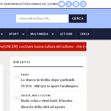
HI SIAMO
NEWSLETTER
GIORNALE DEL GIORNO
CERCA
SPORT
MULTIMEDIA
LETTERE
CERCA
(UNCEM): costruire nuova cultura del ciclismo - che è montagna - anche co
PIÙ LETTI
01
EVENTI
Lo sbarco in Sicilia, dopo garibaldi,
TUTUS / MID per lo sport Paralimpico
02
SOCIETÀ, ARTE E CULTURA
Moda, relax e ritmi lenti: il fascino
discreto della città ad agosto