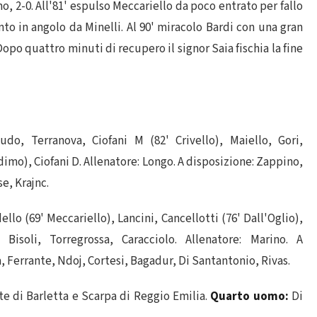
o, 2-0. All'81' espulso Meccariello da poco entrato per fallo
into in angolo da Minelli. Al 90' miracolo Bardi con una gran
opo quattro minuti di recupero il signor Saia fischia la fine
udo, Terranova, Ciofani M (82' Crivello), Maiello, Gori,
dimo), Ciofani D. Allenatore: Longo. A disposizione: Zappino,
e, Krajnc.
llo (69' Meccariello), Lancini, Cancellotti (76' Dall'Oglio),
 Bisoli, Torregrossa, Caracciolo. Allenatore: Marino. A
 Ferrante, Ndoj, Cortesi, Bagadur, Di Santantonio, Rivas.
e di Barletta e Scarpa di Reggio Emilia.
Quarto uomo:
Di