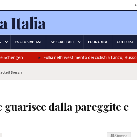
C
A
ESCLUSIVE ASI
SPECIALI ASI
ECONOMIA
CULTURA
chengen
Follia nell'investimento dei ciclisti a Lanzo, Bussone
atte il Brescia
e guarisce dalla pareggite e
Stampa