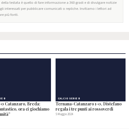
o della testata è quello di fare informazione a 360 gradi e di divulgare notizie
egli interessati per pubblicare comunicati o repliche. Invitiamo i lettori ad
re più fonti.
IE B
CALCIO SERIE B
-0 Catanzaro, Breda:
Ternana-Catanzaro 1-0, Distefano
ntastico, ora ci giochiamo
regala i tre punti ai rossoverdi
unità”
5 Maggio 2024