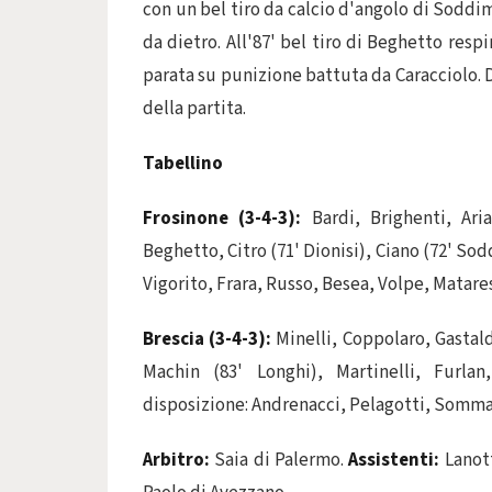
con un bel tiro da calcio d'angolo di Soddim
da dietro. All'87' bel tiro di Beghetto resp
parata su punizione battuta da Caracciolo. D
della partita.
Tabellino
Frosinone (3-4-3):
Bardi, Brighenti, Aria
Beghetto, Citro (71' Dionisi), Ciano (72' Sod
Vigorito, Frara, Russo, Besea, Volpe, Matares
Brescia (3-4-3):
Minelli, Coppolaro, Gastalde
Machin (83' Longhi), Martinelli, Furlan,
disposizione: Andrenacci, Pelagotti, Somma,
Arbitro:
Saia di Palermo.
Assistenti:
Lanott