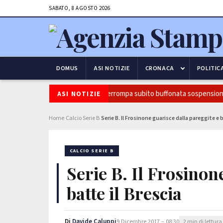
SABATO, 8 AGOSTO 2026
DOMUS
ASI NOTIZIE
CRONACA
POLITIC
 Provenzano(Pd): Governo interrompa subito buffonata sospensione S
ASI NOTIZIE
Home
Calcio Serie B
Serie B. Il Frosinone guarisce dalla pareggite e b
›
›
CALCIO SERIE B
Serie B. Il Frosinon
batte il Brescia
Di
Davide Caluppi
9 Dicembre 2017 – 08:30
2 min di lettura