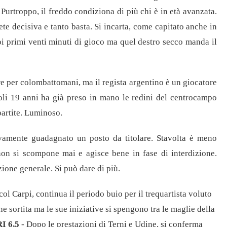
urtroppo, il freddo condiziona di più chi è in età avanzata.
ete decisiva e tanto basta. Si incarta, come capitato anche in
oi primi venti minuti di gioco ma quel destro secco manda il
per colombattomani, ma il regista argentino è un giocatore
oli 19 anni ha già preso in mano le redini del centrocampo
partite. Luminoso.
vamente guadagnato un posto da titolare. Stavolta è meno
non si scompone mai e agisce bene in fase di interdizione.
ione generale. Si può dare di più.
ol Carpi, continua il periodo buio per il trequartista voluto
e sortita ma le sue iniziative si spengono tra le maglie della
I 6,5
- Dopo le prestazioni di Terni e Udine, si conferma