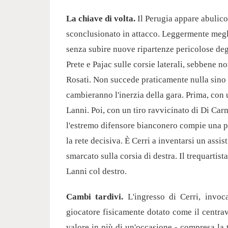
La chiave di volta.
Il Perugia appare abulico 
sconclusionato in attacco. Leggermente meg
senza subire nuove ripartenze pericolose degl
Prete e Pajac sulle corsie laterali, sebbene 
Rosati. Non succede praticamente nulla sino a
cambieranno l'inerzia della gara. Prima, con u
Lanni. Poi, con un tiro ravvicinato di Di Car
l'estremo difensore bianconero compie una pr
la rete decisiva.
È
Cerri a inventarsi un assis
smarcato sulla corsia di destra. Il trequartist
Lanni col destro.
Cambi tardivi.
L'ingresso di Cerri, invoca
giocatore fisicamente dotato come il centra
valore in più di un'occasione - compresa la t