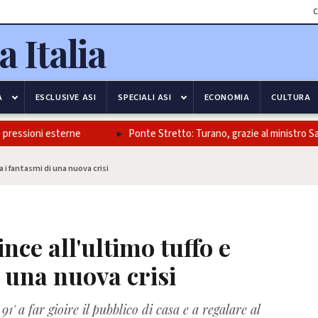
C
A
ESCLUSIVE ASI
SPECIALI ASI
ECONOMIA
CULTURA
oni esterne
Ponte Stretto: Turano, grazie al ministro Salvini e al
ia i fantasmi di una nuova crisi
ince all'ultimo tuffo e
i una nuova crisi
91' a far gioire il pubblico di casa e a regalare al