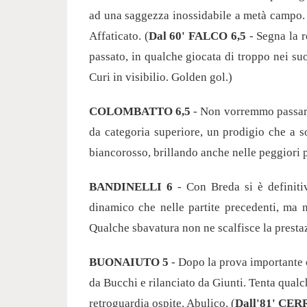
ad una saggezza inossidabile a metà campo. P
Affaticato. (
Dal 60' FALCO 6,5
- Segna la r
passato, in qualche giocata di troppo nei su
Curi in visibilio. Golden gol.)
COLOMBATTO 6,5
- Non vorremmo passare 
da categoria superiore, un prodigio che a s
biancorosso, brillando anche nelle peggiori 
BANDINELLI 6
- Con Breda si è definiti
dinamico che nelle partite precedenti, ma 
Qualche sbavatura non ne scalfisce la prestaz
BUONAIUTO 5
- Dopo la prova importante c
da Bucchi e rilanciato da Giunti. Tenta qualch
retroguardia ospite. Abulico. (
Dall'81' CERR