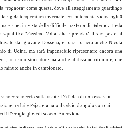
sfida "rognosa" come questa, dove all'atteggiamento guardingo
lla rigida temperatura invernale, costantemente vicina agli 0
ermare che, in vista della difficile trasferta di Salerno, Breda
a squalifica Massimo Volta, che riprenderà il suo posto al
diuvato dal giovane Dossena, e forse tornerà anche Nicola
unio di Udine, ma sarà impensabile ripresentare ancora una
rri, non solo stoccatore ma anche abilissimo rifinitore, che
imo minuto anche in campionato.
a ancora incerto sulle uscite. Dà l'idea di non essere in
ione tra lui e Pajac era nato il calcio d'angolo con cui
eti il Perugia giovedì scorso. Attenzione.