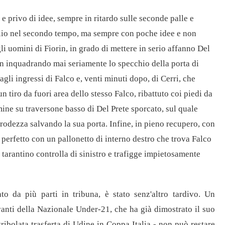
e privo di idee, sempre in ritardo sulle seconde palle e
lio nel secondo tempo, ma sempre con poche idee e non
i uomini di Fiorin, in grado di mettere in serio affanno Del
non inquadrando mai seriamente lo specchio della porta di
gli ingressi di Falco e, venti minuti dopo, di Cerri, che
n tiro da fuori area dello stesso Falco, ribattuto coi piedi da
mine su traversone basso di Del Prete sporcato, sul quale
odezza salvando la sua porta. Infine, in pieno recupero, con
t perfetto con un pallonetto di interno destro che trova Falco
a tarantino controlla di sinistro e trafigge impietosamente
to da più parti in tribuna, è stato senz'altro tardivo. Un
vanti della Nazionale Under-21, che ha già dimostrato il suo
ribolata trasferta di Udine in Coppa Italia - non può restare