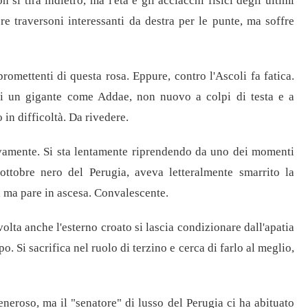
si tira indietro, ma l'età e gli acciacchi fisici degli ultimi
re traversoni interessanti da destra per le punte, ma soffre
romettenti di questa rosa. Eppure, contro l'Ascoli fa fatica.
 di un gigante come Addae, non nuovo a colpi di testa e a
 in difficoltà. Da rivedere.
ivamente. Si sta lentamente riprendendo da uno dei momenti
'ottobre nero del Perugia, aveva letteralmente smarrito la
, ma pare in ascesa. Convalescente.
olta anche l'esterno croato si lascia condizionare dall'apatia
o. Si sacrifica nel ruolo di terzino e cerca di farlo al meglio,
neroso, ma il "senatore" di lusso del Perugia ci ha abituato