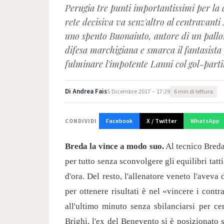
Perugia tre punti importantissimi per la c
rete decisiva va senz'altro al centravant
uno spento Buonaiuto, autore di un pallo
difesa marchigiana e smarca il fantasista 
fulminare l'impotente Lanni col gol-parti
Di
Andrea Fais
5 Dicembre 2017 – 17:29
6 min di lettura
Facebook
X / Twitter
WhatsApp
CONDIVIDI
Breda la vince a modo suo.
Al tecnico Breda 
per tutto senza sconvolgere gli equilibri tatt
d'ora. Del resto, l'allenatore veneto l'aveva 
per ottenere risultati è nel «vincere i contra
all'ultimo minuto senza sbilanciarsi per cer
Brighi, l'ex del Benevento si è posizionato s