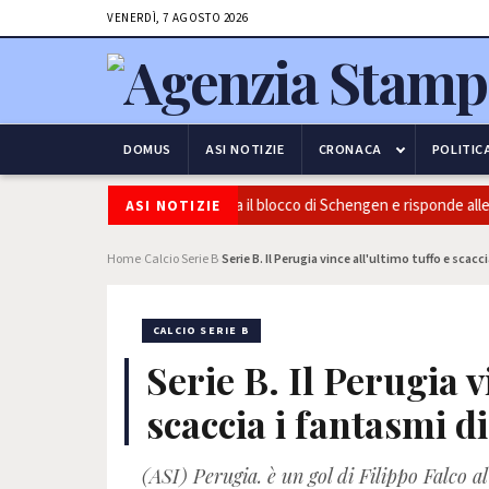
VENERDÌ, 7 AGOSTO 2026
DOMUS
ASI NOTIZIE
CRONACA
POLITIC
e frontiere: l’Italia conferma il blocco di Schengen e risponde alle pressi
ASI NOTIZIE
Home
Calcio Serie B
Serie B. Il Perugia vince all'ultimo tuffo e scacc
›
›
CALCIO SERIE B
Serie B. Il Perugia v
scaccia i fantasmi d
(ASI) Perugia. è un gol di Filippo Falco al 