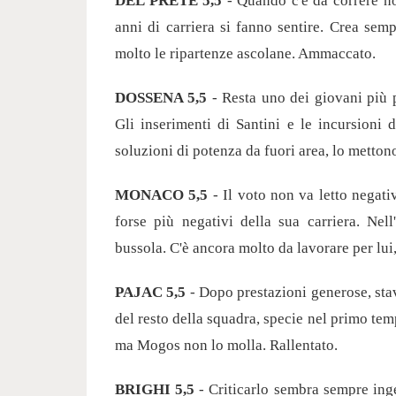
DEL PRETE 5,5
- Quando c'è da correre non 
anni di carriera si fanno sentire. Crea semp
molto le ripartenze ascolane. Ammaccato.
DOSSENA 5,5
- Resta uno dei giovani più p
Gli inserimenti di Santini e le incursioni
soluzioni di potenza da fuori area, lo mettono
MONACO 5,5
- Il voto non va letto negat
forse più negativi della sua carriera. Nell
bussola. C'è ancora molto da lavorare per lui
PAJAC 5,5
- Dopo prestazioni generose, stav
del resto della squadra, specie nel primo temp
ma Mogos non lo molla. Rallentato.
BRIGHI 5,5
- Criticarlo sembra sempre inge