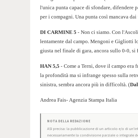
l'unica punta capace di sfondare, difendere pa
per i compagni. Una punta così mancava dai 
DI CARMINE 5
- Non ci siamo. Con l'Ascoli
lentamente dal campo. Mengoni e Gigliotti lo
giusta nel finale di gara, ancora sullo 0-0, s
HAN 5,5
- Come a Terni, dove il campo era fr
la profondità ma si infrange spesso sulla ret
sinistra, sembra ancora più in difficoltà. (
Dal
Andrea Fais- Agenzia Stampa Italia
NOTA DELLA REDAZIONE
ASI precisa: la pubblicazione di un articolo e/o di un'int
necessariamente la condivisione parziale o integrale de