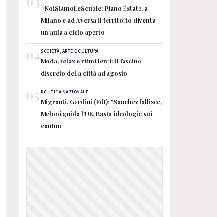
03
#NoiSiamoLeScuole: Piano Estate, a
Milano e ad Aversa il territorio diventa
un'aula a cielo aperto
04
SOCIETÀ, ARTE E CULTURA
Moda, relax e ritmi lenti: il fascino
discreto della città ad agosto
05
POLITICA NAZIONALE
Migranti, Gardini (FdI): "Sanchez fallisce,
Meloni guida l'UE. Basta ideologie sui
confini