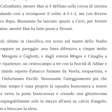
Colombatto, mentre Han si è defilato sulla corsia di sinistra
ndando così a ricomporre il solito 4-3-1-2, ma con diverse
Poco dopo, Buonaiuto ha lasciato spazio a Cerri, per fornire
mine, mentre Han ha fatto posto a Terrani.
li, ultimo in classifica, era sceso sul manto dello Stadio
trappare un pareggio: una linea difensiva a cinque molto
, Mengoni e Gigliotti, e dagli esterni Mogos e Cinaglia a
e ripartenze; un centrocampo a tre con la fisicità di Addae e
 timido reparto d'attacco formato da Varela, trequartista, e
 l'infortunato Favilli. Nonostante l'atteggiamento più che
rimo tempo è stata proprio la squadra bianconera a tenere
e verso la porta biancorossa e creando una ghiottissima
inspiegabilmente solo in mezzo all'area su calcio d'angolo,
to a bloccare la sfera.