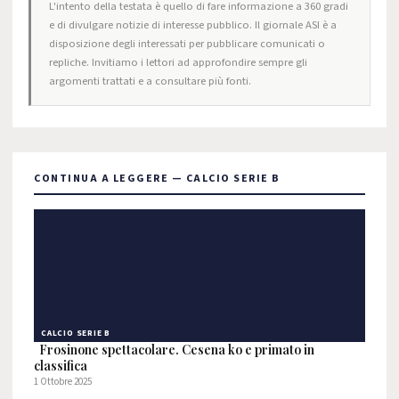
L'intento della testata è quello di fare informazione a 360 gradi
e di divulgare notizie di interesse pubblico. Il giornale ASI è a
disposizione degli interessati per pubblicare comunicati o
repliche. Invitiamo i lettori ad approfondire sempre gli
argomenti trattati e a consultare più fonti.
CONTINUA A LEGGERE — CALCIO SERIE B
CALCIO SERIE B
Frosinone spettacolare. Cesena ko e primato in
classifica
1 Ottobre 2025