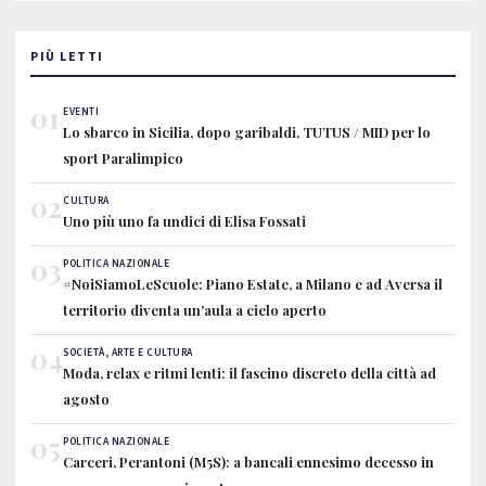
PIÙ LETTI
01
EVENTI
Lo sbarco in Sicilia, dopo garibaldi, TUTUS / MID per lo
sport Paralimpico
02
CULTURA
Uno più uno fa undici di Elisa Fossati
03
POLITICA NAZIONALE
#NoiSiamoLeScuole: Piano Estate, a Milano e ad Aversa il
territorio diventa un'aula a cielo aperto
04
SOCIETÀ, ARTE E CULTURA
Moda, relax e ritmi lenti: il fascino discreto della città ad
agosto
05
POLITICA NAZIONALE
Carceri, Perantoni (M5S): a bancali ennesimo decesso in