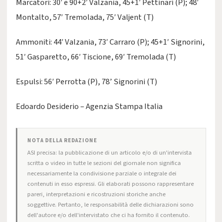
Marcatori: 30′ e 90+2′ Valzania, 45+1′ Pettinari (P); 48′
Montalto, 57′ Tremolada, 75′ Valjent (T)
Ammoniti: 44′ Valzania, 73′ Carraro (P); 45+1′ Signorini,
51′ Gasparetto, 66′ Tiscione, 69′ Tremolada (T)
Espulsi: 56′ Perrotta (P), 78’ Signorini (T)
Edoardo Desiderio – Agenzia Stampa Italia
NOTA DELLA REDAZIONE
ASI precisa: la pubblicazione di un articolo e/o di un'intervista
scritta o video in tutte le sezioni del giornale non significa
necessariamente la condivisione parziale o integrale dei
contenuti in esso espressi. Gli elaborati possono rappresentare
pareri, interpretazioni e ricostruzioni storiche anche
soggettive. Pertanto, le responsabilità delle dichiarazioni sono
dell'autore e/o dell'intervistato che ci ha fornito il contenuto.