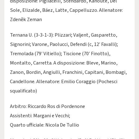
disposizione: Pigliacelli, Stendardo, Kanouté, Del
Sole, Elizalde, Báez, Latte, Cappelluzzo. Allenatore:
Zdeněk Zeman
Ternana U. (3-3-1-3): Plizzari; Valjent, Gasparetto,
Signorini; Varone, Paolucci, Defendi (c, 12′ Favalli);
Tremolada (79′ Vitiello); Tiscione (70′ Finotto),
Montalto, Carretta. A disposizione: Bleve, Marino,
Zanon, Bordin, Angiulli, Franchini, Capitani, Bombagi,
Candellone. Allenatore: Emilio Coraggio (Pochesci
squalificato)
Arbitro: Riccardo Ros di Pordenone
Assistenti: Margani e Vecchi;
Quarto ufficiale: Nicola De Tullio