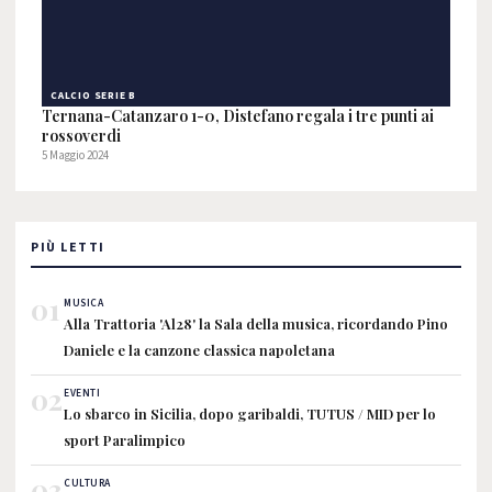
CALCIO SERIE B
Ternana-Catanzaro 1-0, Distefano regala i tre punti ai
rossoverdi
5 Maggio 2024
PIÙ LETTI
01
MUSICA
Alla Trattoria 'Al28' la Sala della musica, ricordando Pino
Daniele e la canzone classica napoletana
02
EVENTI
Lo sbarco in Sicilia, dopo garibaldi, TUTUS / MID per lo
sport Paralimpico
03
CULTURA