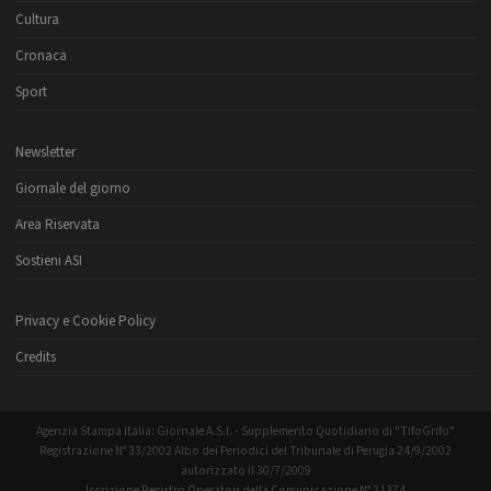
Cultura
Cronaca
Sport
Newsletter
Giornale del giorno
Area Riservata
Sostieni ASI
Privacy e Cookie Policy
Credits
Agenzia Stampa Italia: Giornale A.S.I. - Supplemento Quotidiano di "TifoGrifo"
Registrazione N° 33/2002 Albo dei Periodici del Tribunale di Perugia 24/9/2002
autorizzato il 30/7/2009
Iscrizione Registro Operatori della Comunicazione N° 21374