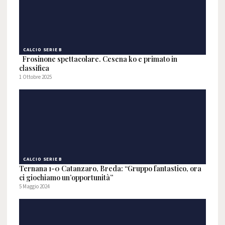
CALCIO SERIE B
Frosinone spettacolare. Cesena ko e primato in
classifica
1 Ottobre 2025
CALCIO SERIE B
Ternana 1-0 Catanzaro, Breda: “Gruppo fantastico, ora
ci giochiamo un’opportunità”
5 Maggio 2024