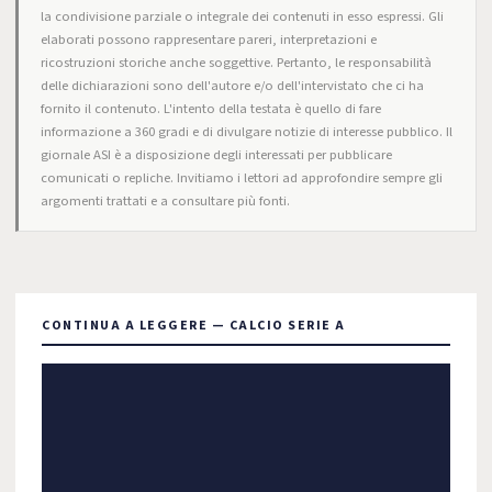
la condivisione parziale o integrale dei contenuti in esso espressi. Gli
elaborati possono rappresentare pareri, interpretazioni e
ricostruzioni storiche anche soggettive. Pertanto, le responsabilità
delle dichiarazioni sono dell'autore e/o dell'intervistato che ci ha
fornito il contenuto. L'intento della testata è quello di fare
informazione a 360 gradi e di divulgare notizie di interesse pubblico. Il
giornale ASI è a disposizione degli interessati per pubblicare
comunicati o repliche. Invitiamo i lettori ad approfondire sempre gli
argomenti trattati e a consultare più fonti.
CONTINUA A LEGGERE — CALCIO SERIE A