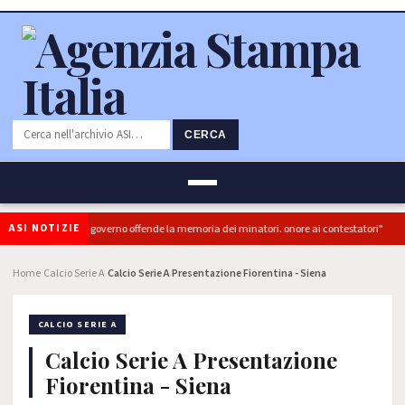
CERCA
ASI NOTIZIE
): "L'Ipocrisia del governo offende la memoria dei minatori. onore ai contestatori"
Home
Calcio Serie A
Calcio Serie A Presentazione Fiorentina - Siena
›
›
CALCIO SERIE A
Calcio Serie A Presentazione
Fiorentina - Siena