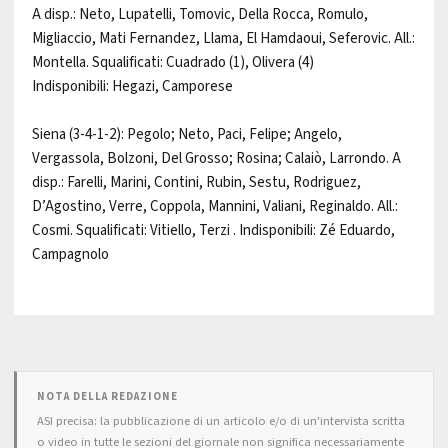
A disp.: Neto, Lupatelli, Tomovic, Della Rocca, Romulo,
Migliaccio, Mati Fernandez, Llama, El Hamdaoui, Seferovic. All.:
Montella. Squalificati: Cuadrado (1), Olivera (4)
Indisponibili: Hegazi, Camporese
Siena (3-4-1-2): Pegolo; Neto, Paci, Felipe; Angelo,
Vergassola, Bolzoni, Del Grosso; Rosina; Calaiò, Larrondo. A
disp.: Farelli, Marini, Contini, Rubin, Sestu, Rodriguez,
D’Agostino, Verre, Coppola, Mannini, Valiani, Reginaldo. All.:
Cosmi. Squalificati: Vitiello, Terzi . Indisponibili: Zé Eduardo,
Campagnolo
NOTA DELLA REDAZIONE
ASI precisa: la pubblicazione di un articolo e/o di un'intervista scritta
o video in tutte le sezioni del giornale non significa necessariamente