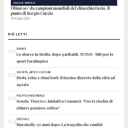
CALCIO SERIE A
Ultimi 90' da campioni mondiali del chiacchiericcio. Il
punto di Sergio Curcio
20 Maggio 2026
PIÙ LETTI
01
EVENTI
Lo sbarco in Sicilia, dopo garibaldi, TUTUS / MID per lo
sport Paralimpico
02
SOCIETÀ, ARTE E CULTURA
Moda, relax e ritmi lenti: il fascino discreto della città ad
agosto
03
POLITICA NAZIONALE
Scuola, Tiso(Acc. Iniziativa Comune): “Uso IA rischia di
ridurre pensiero critico”
04
SPECIALE
Marcinelle, 70 anni dopo. La tragedia che cambiò