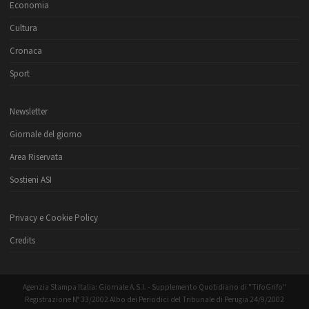
Economia
Cultura
Cronaca
Sport
Newsletter
Giornale del giorno
Area Riservata
Sostieni ASI
Privacy e Cookie Policy
Credits
Agenzia Stampa Italia: Giornale A.S.I. - Supplemento Quotidiano di "TifoGrifo"
Registrazione N° 33/2002 Albo dei Periodici del Tribunale di Perugia 24/9/2002