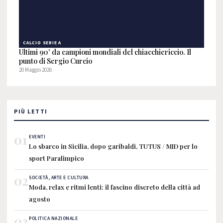
CALCIO SERIE A
Ultimi 90' da campioni mondiali del chiacchiericcio. Il
punto di Sergio Curcio
20 Maggio 2026
PIÙ LETTI
01
EVENTI
Lo sbarco in Sicilia, dopo garibaldi, TUTUS / MID per lo
sport Paralimpico
02
SOCIETÀ, ARTE E CULTURA
Moda, relax e ritmi lenti: il fascino discreto della città ad
agosto
03
POLITICA NAZIONALE