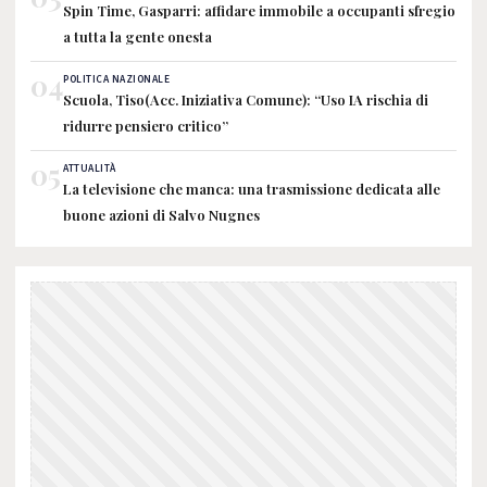
Spin Time, Gasparri: affidare immobile a occupanti sfregio
a tutta la gente onesta
04
POLITICA NAZIONALE
Scuola, Tiso(Acc. Iniziativa Comune): “Uso IA rischia di
ridurre pensiero critico”
05
ATTUALITÀ
La televisione che manca: una trasmissione dedicata alle
buone azioni di Salvo Nugnes