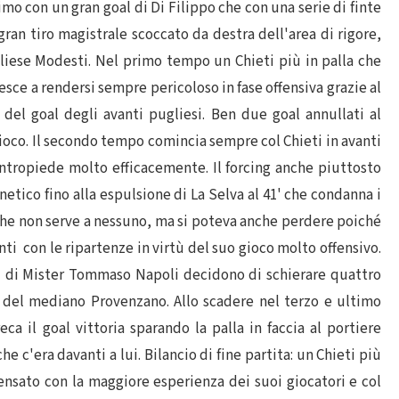
simo con un gran goal di Di Filippo che con una serie di finte
 gran tiro magistrale scoccato da destra dell'area di rigore,
gliese Modesti. Nel primo tempo un Chieti più in palla che
esce a rendersi sempre pericoloso in fase offensiva grazie al
del goal degli avanti pugliesi. Ben due goal annullati al
gioco. Il secondo tempo comincia sempre col Chieti in avanti
ontropiede molto efficacemente. Il forcing anche piuttosto
netico fino alla espulsione di La Selva al 41' che condanna i
che non serve a nessuno, ma si poteva anche perdere poiché
ti con le ripartenze in virtù del suo gioco molto offensivo.
esi di Mister Tommaso Napoli decidono di schierare quattro
o del mediano Provenzano. Allo scadere nel terzo e ultimo
a il goal vittoria sparando la palla in faccia al portiere
 c'era davanti a lui. Bilancio di fine partita: un Chieti più
nsato con la maggiore esperienza dei suoi giocatori e col