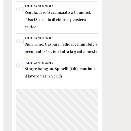
03
POLITICA NAZIONALE
Scuola, Tiso(Acc. Iniziativa Comune):
“Uso IA rischia di ridurre pensiero
critico”
04
POLITICA NAZIONALE
Spin Time, Gasparri: affidare immobile a
occupanti sfregio a tutta la gente onesta
05
POLITICA NAZIONALE
Strage Bologna. Spinelli (FdI): continua
il lavoro per la verità