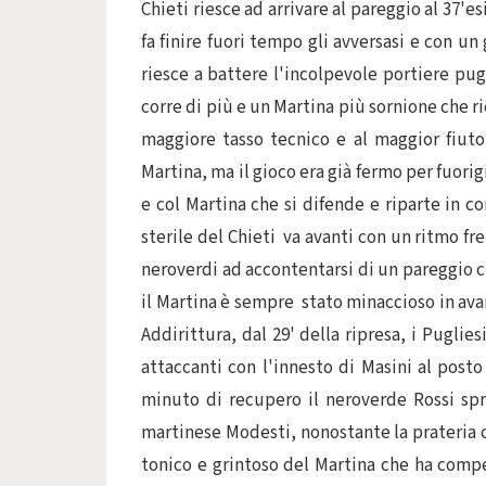
Chieti riesce ad arrivare al pareggio al 37'e
fa finire fuori tempo gli avversasi e con un
riesce a battere l'incolpevole portiere pu
corre di più e un Martina più sornione che ri
maggiore tasso tecnico e al maggior fiuto 
Martina, ma il gioco era già fermo per fuori
e col Martina che si difende e riparte in c
sterile del Chieti va avanti con un ritmo fre
neroverdi ad accontentarsi di un pareggio 
il Martina è sempre stato minaccioso in avan
Addirittura, dal 29' della ripresa, i Pugli
attaccanti con l'innesto di Masini al post
minuto di recupero il neroverde Rossi sprec
martinese Modesti, nonostante la prateria che
tonico e grintoso del Martina che ha compe