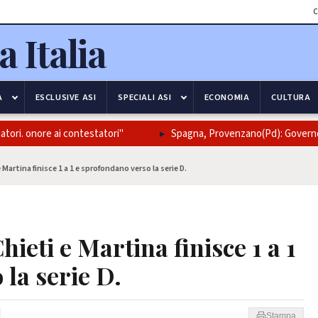
C
A
ESCLUSIVE ASI
SPECIALI ASI
ECONOMIA
CULTURA
nore ai contestatori"
Spagna, Provenzano(Pd): Governo interr
e Martina finisce 1 a 1 e sprofondano verso la serie D.
Chieti e Martina finisce 1 a 1
la serie D.
Stampa