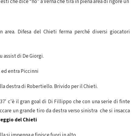
esti che dice “no” a Verna che tira in piena area di rigore un
 in area. Difesa del Chieti ferma perché diversi giocatori
u assist di De Giorgi.
a ed entra Piccinni
la destra di Robertiello. Brivido per il Chieti.
 37' c'è il gran goal di Di Fillippo che con una serie di finte
ccare un grande tiro da destra verso sinistra che si insacca
reggio del Chieti
lla si impenna e finisce fuori in alto.