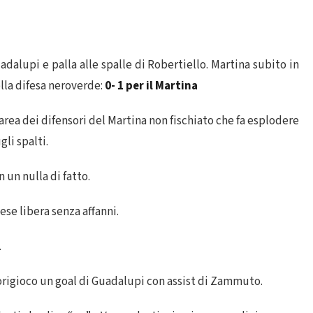
dalupi e palla alle spalle di Robertiello. Martina subito in
lla difesa neroverde:
0- 1 per il Martina
 area dei difensori del Martina non fischiato che fa esplodere
li spalti.
 un nulla di fatto.
iese libera senza affanni.
.
fuorigioco un goal di Guadalupi con assist di Zammuto.