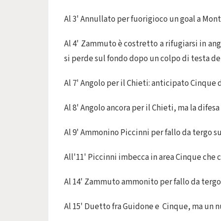
Al 3' Annullato per fuorigioco un goal a Mont
Al 4' Zammuto è costretto a rifugiarsi in ang
si perde sul fondo dopo un colpo di testa de
Al 7' Angolo per il Chieti: anticipato Cinque
Al 8' Angolo ancora per il Chieti, ma la difesa 
Al 9' Ammonino Piccinni per fallo da tergo s
All'11' Piccinni imbecca in area Cinque che c
Al 14' Zammuto ammonito per fallo da tergo 
Al 15' Duetto fra Guidone e Cinque, ma un nu