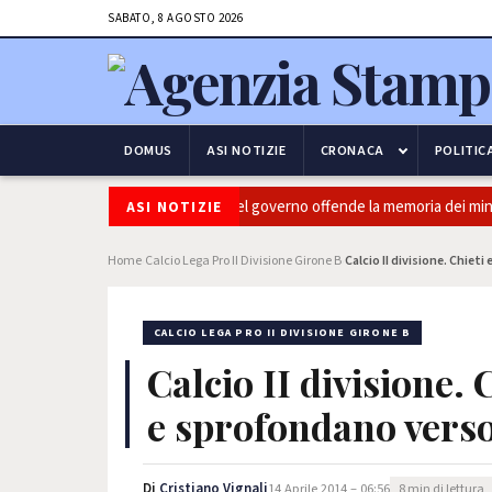
SABATO, 8 AGOSTO 2026
DOMUS
ASI NOTIZIE
CRONACA
POLITIC
arbera (PRC): "L'Ipocrisia del governo offende la memoria dei minatori. o
ASI NOTIZIE
Home
Calcio Lega Pro II Divisione Girone B
Calcio II divisione. Chieti 
›
›
CALCIO LEGA PRO II DIVISIONE GIRONE B
Calcio II divisione. 
e sprofondano verso 
Di
Cristiano Vignali
14 Aprile 2014 – 06:56
8 min di lettura