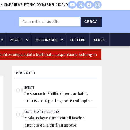
HI SIAMO
NEWSLETTER
GIORNALE DEL GIORNO
CERCA
SPORT
MULTIMEDIA
LETTERE
CERCA
ompa subito buffonata sospensione Schengen
Follia nell'inve
PIÙ LETTI
01
EVENTI
Lo sbarco in Sicilia, dopo garibaldi,
TUTUS / MID per lo sport Paralimpico
02
SOCIETÀ, ARTE E CULTURA
Moda, relax e ritmi lenti: il fascino
discreto della città ad agosto