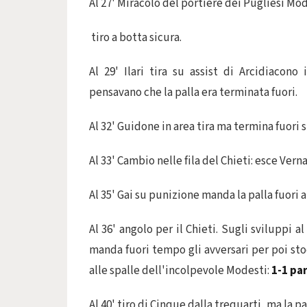
Al 27' Miracolo del portiere dei Pugliesi Mod
tiro a botta sicura.
Al 29' Ilari tira su assist di Arcidiacono
pensavano che la palla era terminata fuori.
Al 32' Guidone in area tira ma termina fuori s
Al 33' Cambio nelle fila del Chieti: esce Vern
Al 35' Gai su punizione manda la palla fuori al
Al 36' angolo per il Chieti. Sugli sviluppi al
manda fuori tempo gli avversari per poi sto
alle spalle dell'incolpevole Modesti:
1-1 pa
Al 40' tiro di Cinque dalla trequarti, ma la pa