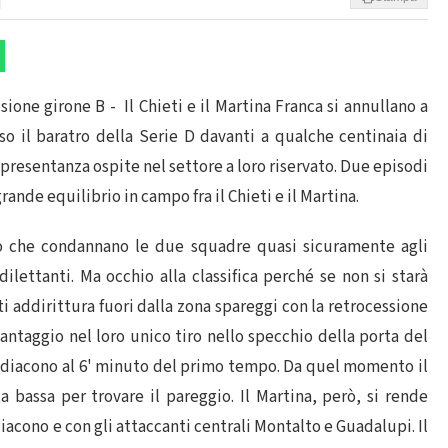
isione girone B - Il Chieti e il Martina Franca si annullano a
o il baratro della Serie D davanti a qualche centinaia di
ppresentanza ospite nel settore a loro riservato. Due episodi
ande equilibrio in campo fra il Chieti e il Martina.
 che condannano le due squadre quasi sicuramente agli
dilettanti. Ma occhio alla classifica perché se non si starà
ati addirittura fuori dalla zona spareggi con la retrocessione
vantaggio nel loro unico tiro nello specchio della porta del
idiacono al 6' minuto del primo tempo. Da quel momento il
a bassa per trovare il pareggio. Il Martina, però, si rende
diacono e con gli attaccanti centrali Montalto e Guadalupi. Il