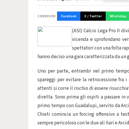
Facebook
X / Twitter
WhatsApp
CONDIVIDI
(ASI) Calcio Lega Pro II div
vicenda e sprofondano vers
spettatori con una folta ra
hanno deciso una gara caratterizzata da un gr
Uno per parte, entrambi nel primo tempo
spareggi per evitare la retrocessione fra i 
attenti si corre il rischio di essere risucchi
diretta. Sono prima gli ospiti a passare in 
primo tempo con Guadalupi, servito da Arc
Chieti comincia un forcing offensivo a test
sempre pericoloso con le due ali Ilari e Arci