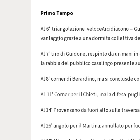
Primo Tempo
Al 6' triangolazione veloceArcidiacono – Gua
vantaggio grazie a una dormita collettiva de
Al 7' tiro di Guidone, respinto da un mani in
la rabbia del pubblico casalingo presente sug
Al 8' corner di Berardino, ma si conclusde con
Al 11' Corner per il Chieti, ma la difesa pugl
Al 14' Provenzano da fuori alto sulla traversa
Al 26' angolo per il Martina: annullato per 