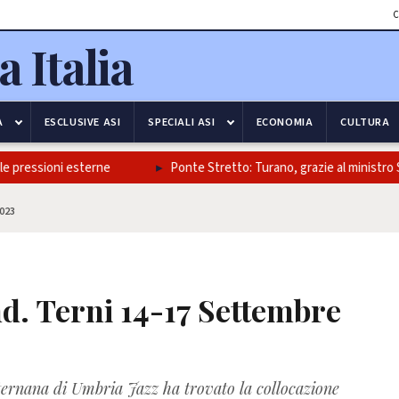
C
A
ESCLUSIVE ASI
SPECIALI ASI
ECONOMIA
CULTURA
essioni esterne
Ponte Stretto: Turano, grazie al ministro Salvini 
2023
d. Terni 14-17 Settembre
 ternana di Umbria Jazz ha trovato la collocazione