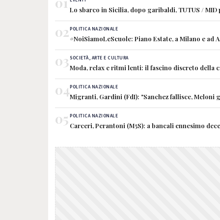
01
EVENTI
Lo sbarco in Sicilia, dopo garibaldi, TUTUS / MID
02
POLITICA NAZIONALE
#NoiSiamoLeScuole: Piano Estate, a Milano e ad Ave
03
SOCIETÀ, ARTE E CULTURA
Moda, relax e ritmi lenti: il fascino discreto della 
04
POLITICA NAZIONALE
Migranti, Gardini (FdI): "Sanchez fallisce, Meloni g
05
POLITICA NAZIONALE
Carceri, Perantoni (M5S): a bancali ennesimo dece