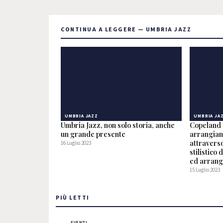
CONTINUA A LEGGERE — UMBRIA JAZZ
UMBRIA JAZZ
UMBRIA JA
Umbria Jazz, non solo storia, anche
Copeland e
un grande presente
arrangiame
attraverso
16 Luglio 2023
stilistico
ed arran
15 Luglio 2023
PIÙ LETTI