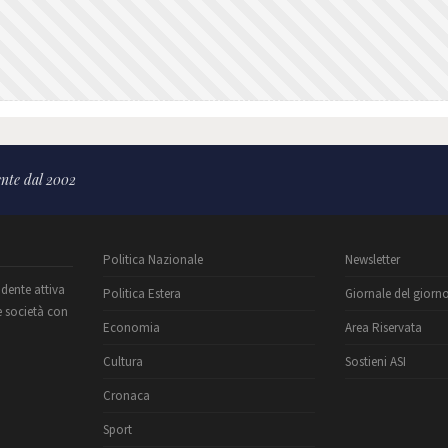
nte dal 2002
Politica Nazionale
Newsletter
ndente attiva
Politica Estera
Giornale del giorn
e società con
Economia
Area Riservata
Cultura
Sostieni ASI
Cronaca
Sport