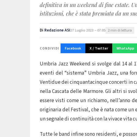
definitiva in un weekend di fine estate. U
istituzioni, che è stata premiata da un su
Di
Redazione ASI
27 Luglio 2023 – 07:05
2 min di lettura
Facebook
X / Twitter
WhatsApp
CONDIVIDI
Umbria Jazz Weekend si svolge dal 14 al 1
eventi del “sistema” Umbria Jazz, una formu
Ventidue dei cinquantacinque concerti in ca
nella Cascata delle Marmore. Gli altri si svo
essere visti come un richiamo, nell’anno d
originaria del Festival, che è nata come un 
un segnale di continuità con la vivace vita cu
Tutte le band infine sono residenti, e posson