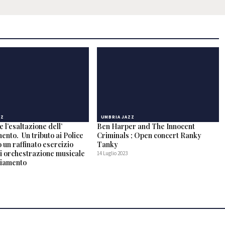
ZZ
UMBRIA JAZZ
 l’esaltazione dell’
Ben Harper and The Innocent
nto. Un tributo ai Police
Criminals ; Open concert Ranky
 un raffinato esercizio
Tanky
 di orchestrazione musicale
14 Luglio 2023
giamento