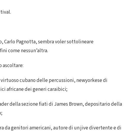
tival.
co, Carlo Pagnotta, sembra voler sottolineare
fini come nessun’altra.
o ascoltare:
irtuoso cubano delle percussioni, newyorkese di
ci africane dei generi caraibici;
er della sezione fiati di James Brown, depositario della
o;
 da genitori americani, autore di un jive divertente e di