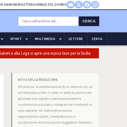
HI SIAMO
NEWSLETTER
GIORNALE DEL GIORNO
CERCA
SPORT
MULTIMEDIA
LETTERE
CERCA
e alla Lega si apre una nuova fase per la Sicilia
Olio, Confeuro-A
NOTA DELLA REDAZIONE
ASI precisa: la pubblicazione di un articolo e/o di
un'intervista scritta o video in tutte le sezioni del
giornale non significa necessariamente la
condivisione parziale o integrale dei contenuti in
esso espressi. Gli elaborati possono
rappresentare pareri, interpretazioni e
ricostruzioni storiche anche soggettive. Pertanto,