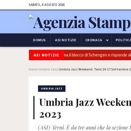
SABATO, 8 AGOSTO 2026
DOMUS
ASI NOTIZIE
CRONACA
POLITIC
zza e frontiere: l’Italia conferma il blocco di Schengen e risponde alle pr
ASI NOTIZIE
Home
Umbria Jazz
Umbria Jazz Weekend. Terni 14-17 Settembre 
›
›
UMBRIA JAZZ
Umbria Jazz Weeken
2023
(ASI) Terni. È da tre anni che la sezione