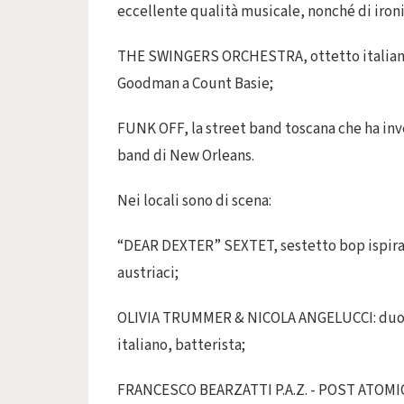
eccellente qualità musicale, nonché di ironi
THE SWINGERS ORCHESTRA, ottetto italiano 
Goodman a Count Basie;
FUNK OFF, la street band toscana che ha inv
band di New Orleans.
Nei locali sono di scena:
“DEAR DEXTER” SEXTET, sestetto bop ispirato
austriaci;
OLIVIA TRUMMER & NICOLA ANGELUCCI: duo pia
italiano, batterista;
FRANCESCO BEARZATTI P.A.Z. - POST ATOMIC 