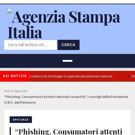
CERCA
ASI NOTIZIE
 l’Italia conferma il blocco di Schengen e risponde alle pressioni esterne
Ponte
Home
Speciale
›
›
“Phishing. Consumatori attenti alle mail sospette”. I consigli della Presidente
U.N.C. del Piemonte
SPECIALE
“Phishing. Consumatori attenti