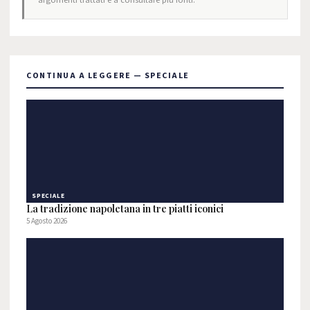
argomenti trattati e a consultare più fonti.
CONTINUA A LEGGERE — SPECIALE
SPECIALE
La tradizione napoletana in tre piatti iconici
5 Agosto 2026