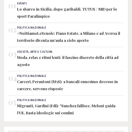
01
EVENTI
Lo sbarco in Sicilia, dopo garibaldi, TUTUS / MID per lo
sport Paralimpico
02
POLITICA NAZIONALE
#NoiSiamoLeScuole: Piano Estate, a Milano e ad Aversa il
territorio diventa un'aula a cielo aperto
03
SOCIETÀ, ARTE E CULTURA
Moda, relax e ritmi lenti: il fascino discreto della città ad
agosto
04
POLITICA NAZIONALE
Carceri, Perantoni (M5S): a bancali ennesimo decesso in
carcere, servono risposte
05
POLITICA NAZIONALE
Migranti, Gardini (FdI): "Sanchez fallisce, Meloni guida
l'UE. Basta ideologie sui confini