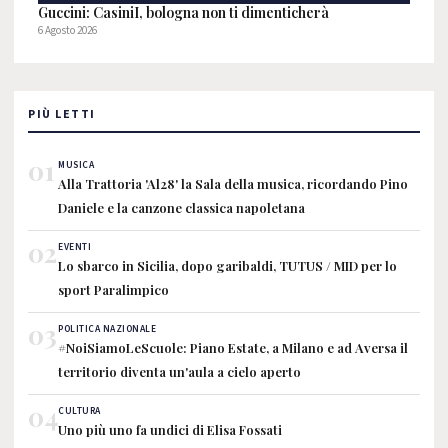
Guccini: CasiniI, bologna non ti dimenticherà
6 Agosto 2026
PIÙ LETTI
01
MUSICA
Alla Trattoria 'Al28' la Sala della musica, ricordando Pino
Daniele e la canzone classica napoletana
02
EVENTI
Lo sbarco in Sicilia, dopo garibaldi, TUTUS / MID per lo
sport Paralimpico
03
POLITICA NAZIONALE
#NoiSiamoLeScuole: Piano Estate, a Milano e ad Aversa il
territorio diventa un'aula a cielo aperto
04
CULTURA
Uno più uno fa undici di Elisa Fossati