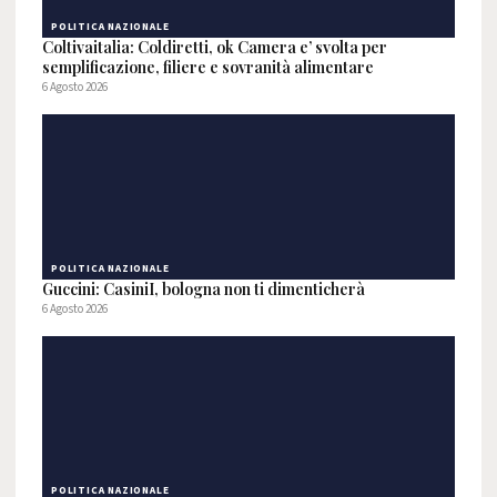
POLITICA NAZIONALE
Coltivaitalia: Coldiretti, ok Camera e’ svolta per
semplificazione, filiere e sovranità alimentare
6 Agosto 2026
POLITICA NAZIONALE
Guccini: CasiniI, bologna non ti dimenticherà
6 Agosto 2026
POLITICA NAZIONALE