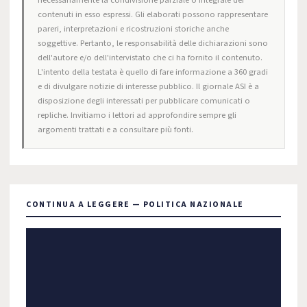
necessariamente la condivisione parziale o integrale dei
contenuti in esso espressi. Gli elaborati possono rappresentare
pareri, interpretazioni e ricostruzioni storiche anche
soggettive. Pertanto, le responsabilità delle dichiarazioni sono
dell'autore e/o dell'intervistato che ci ha fornito il contenuto.
L'intento della testata è quello di fare informazione a 360 gradi
e di divulgare notizie di interesse pubblico. Il giornale ASI è a
disposizione degli interessati per pubblicare comunicati o
repliche. Invitiamo i lettori ad approfondire sempre gli
argomenti trattati e a consultare più fonti.
CONTINUA A LEGGERE — POLITICA NAZIONALE