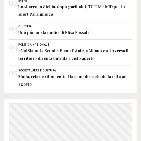
02
EVENTI
Lo sbarco in Sicilia, dopo garibaldi, TUTUS / MID per lo
sport Paralimpico
03
CULTURA
Uno più uno fa undici di Elisa Fossati
04
POLITICA NAZIONALE
#NoiSiamoLeScuole: Piano Estate, a Milano e ad Aversa il
territorio diventa un'aula a cielo aperto
05
SOCIETÀ, ARTE E CULTURA
Moda, relax e ritmi lenti: il fascino discreto della città ad
agosto