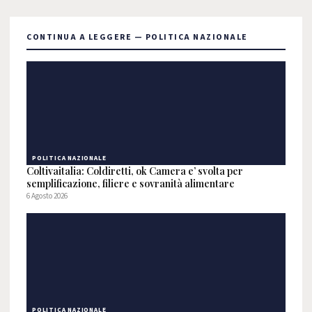
CONTINUA A LEGGERE — POLITICA NAZIONALE
POLITICA NAZIONALE
Coltivaitalia: Coldiretti, ok Camera e’ svolta per
semplificazione, filiere e sovranità alimentare
6 Agosto 2026
POLITICA NAZIONALE