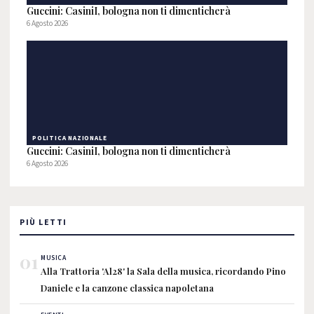
Guccini: CasiniI, bologna non ti dimenticherà
6 Agosto 2026
POLITICA NAZIONALE
Guccini: CasiniI, bologna non ti dimenticherà
6 Agosto 2026
PIÙ LETTI
01
MUSICA
Alla Trattoria 'Al28' la Sala della musica, ricordando Pino
Daniele e la canzone classica napoletana