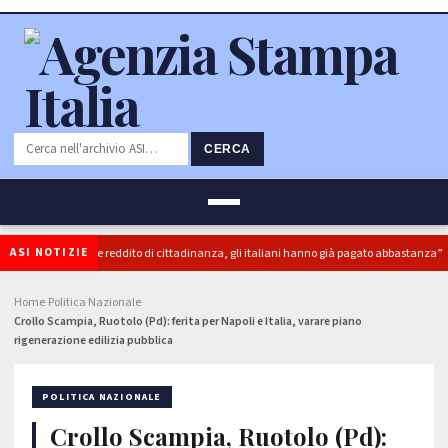
CERCA
ASI NOTIZIE
DI): “superbonus e reddito di cittadinanza, gli italiani hanno già pagato abbastanza”
Home
Politica Nazionale
›
›
Crollo Scampia, Ruotolo (Pd): ferita per Napoli e Italia, varare piano
rigenerazione edilizia pubblica
POLITICA NAZIONALE
Crollo Scampia, Ruotolo (Pd):