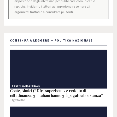
disposizione degli interessati per pubblicare comunicati o
repliche. Invitiamo i lettori ad approfondire sempre gli
argomenti trattati e a consultare più fonti.
CONTINUA A LEGGERE — POLITICA NAZIONALE
POLITICA NAZIONALE
Conte, Almici (FDI): “superbonus e reddito di
cittadinanza, gli italiani hanno già pagato abbastanza”
9 Agosto 2026