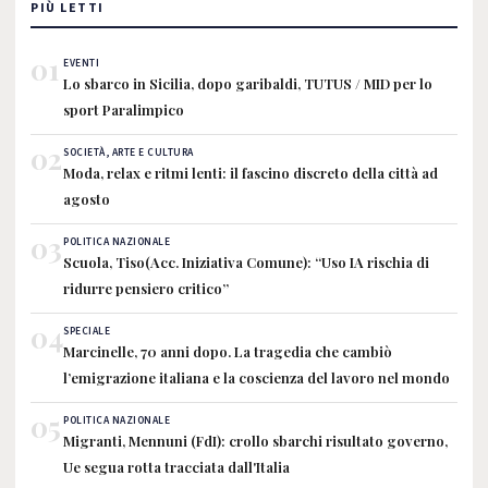
PIÙ LETTI
01
EVENTI
Lo sbarco in Sicilia, dopo garibaldi, TUTUS / MID per lo
sport Paralimpico
02
SOCIETÀ, ARTE E CULTURA
Moda, relax e ritmi lenti: il fascino discreto della città ad
agosto
03
POLITICA NAZIONALE
Scuola, Tiso(Acc. Iniziativa Comune): “Uso IA rischia di
ridurre pensiero critico”
04
SPECIALE
Marcinelle, 70 anni dopo. La tragedia che cambiò
l’emigrazione italiana e la coscienza del lavoro nel mondo
05
POLITICA NAZIONALE
Migranti, Mennuni (FdI): crollo sbarchi risultato governo,
Ue segua rotta tracciata dall'Italia