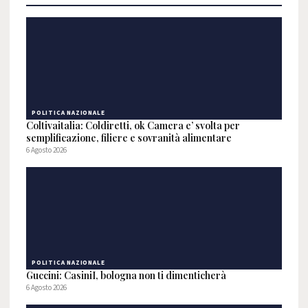
POLITICA NAZIONALE
Coltivaitalia: Coldiretti, ok Camera e’ svolta per
semplificazione, filiere e sovranità alimentare
6 Agosto 2026
POLITICA NAZIONALE
Guccini: CasiniI, bologna non ti dimenticherà
6 Agosto 2026