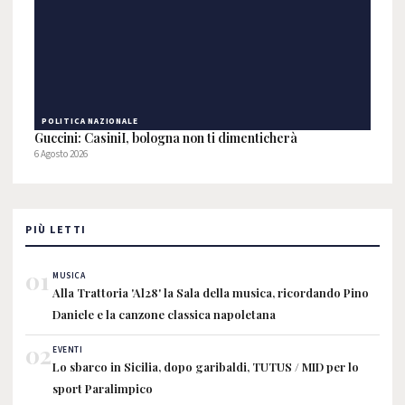
POLITICA NAZIONALE
Guccini: CasiniI, bologna non ti dimenticherà
6 Agosto 2026
PIÙ LETTI
01
MUSICA
Alla Trattoria 'Al28' la Sala della musica, ricordando Pino
Daniele e la canzone classica napoletana
02
EVENTI
Lo sbarco in Sicilia, dopo garibaldi, TUTUS / MID per lo
sport Paralimpico