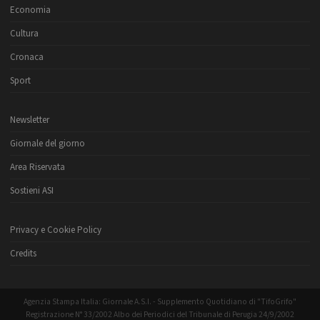
Economia
Cultura
Cronaca
Sport
Newsletter
Giornale del giorno
Area Riservata
Sostieni ASI
Privacy e Cookie Policy
Credits
Agenzia Stampa Italia: Giornale A.S.I. - Supplemento Quotidiano di "TifoGrifo"
Registrazione N° 33/2002 Albo dei Periodici del Tribunale di Perugia 24/9/2002