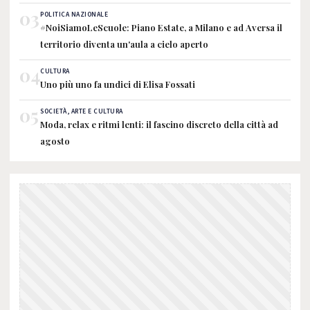
03
POLITICA NAZIONALE
#NoiSiamoLeScuole: Piano Estate, a Milano e ad Aversa il
territorio diventa un'aula a cielo aperto
04
CULTURA
Uno più uno fa undici di Elisa Fossati
05
SOCIETÀ, ARTE E CULTURA
Moda, relax e ritmi lenti: il fascino discreto della città ad
agosto