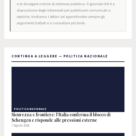
e di divulgare notizie di interesse pubblico. Il giornale ASI è a
disposizione degli interessati per pubblicare comunicati o
repliche. Invitiamo i lettori ad approfondire sempre gli
argomenti trattati e a consultare più fonti.
CONTINUA A LEGGERE — POLITICA NAZIONALE
POLITICA NAZIONALE
Sicurezza e frontiere: l’Italia conferma il blocco di
Schengen e risponde alle pressioni esterne
7 Agosto 2026