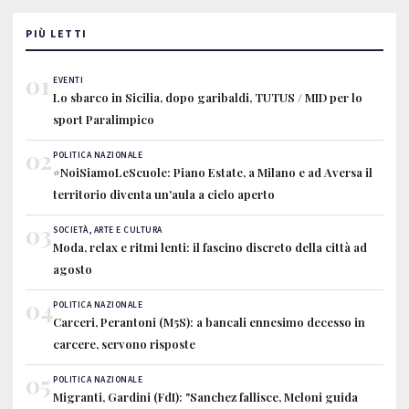
PIÙ LETTI
01
EVENTI
Lo sbarco in Sicilia, dopo garibaldi, TUTUS / MID per lo
sport Paralimpico
02
POLITICA NAZIONALE
#NoiSiamoLeScuole: Piano Estate, a Milano e ad Aversa il
territorio diventa un'aula a cielo aperto
03
SOCIETÀ, ARTE E CULTURA
Moda, relax e ritmi lenti: il fascino discreto della città ad
agosto
04
POLITICA NAZIONALE
Carceri, Perantoni (M5S): a bancali ennesimo decesso in
carcere, servono risposte
05
POLITICA NAZIONALE
Migranti, Gardini (FdI): "Sanchez fallisce, Meloni guida