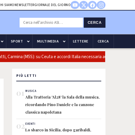
HI SIAMO
NEWSLETTER
GIORNALE DEL GIORNO
CERCA
SPORT
MULTIMEDIA
LETTERE
CERCA
, Carmina (M5S): su Ceuta e accordi Italia necessaria audizione del minis
PIÙ LETTI
01
MUSICA
Alla Trattoria 'Al28' la Sala della musica,
ricordando Pino Daniele e la canzone
classica napoletana
02
EVENTI
Lo sbarco in Sicilia, dopo garibaldi,