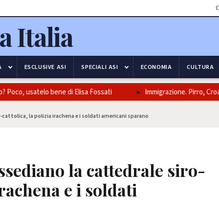
C
A
ESCLUSIVE ASI
SPECIALI ASI
ECONOMIA
CULTURA
oco, usatelo bene di Elisa Fossati
Immigrazione. Pirro, Croatti
-cattolica, la polizia irachena e i soldati americani sparano
ssediano la cattedrale siro-
irachena e i soldati