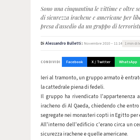
Sono una cinquantina le vittime e oltre set
di sicurezza irachene e americane per libe
presa d'assedio da un gruppo di terroristi
Di
Alessandro Bulletti
1 Novembre 2010 – 11:14
1 min di l
Facebook
X / Twitter
WhatsApp
CONDIVIDI
Ieri al tramonto, un gruppo armato è entrato
la cattedrale piena di fedeli.
Il gruppo ha rivendicato l'appartenenza al
iracheno di Al Qaeda, chiedendo che entro
segregate nei monasteri copti in Egitto per e
All'interno dell'edificio c'erano circa un c
sicurezza irachene e quelle americane.