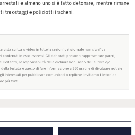
tto arrestati e almeno uno si è fatto detonare, mentre rimane
ti tra ostaggi e poliziotti iracheni.
ervista scritta o video in tutte le sezioni del giornale non significa
i contenuti in esso espressi. Gli elaborati possono rappresentare pareri,
e. Pertanto, le responsabilità delle dichiarazioni sono dell'autore e/o
o della testata è quello di fare informazione a 360 gradi e di divulgare notizie
egli interessati per pubblicare comunicati o repliche. Invitiamo i lettori ad
re più fonti.