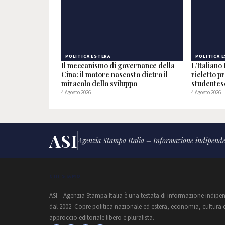
POLITICA ESTERA
POLITICA 
Il meccanismo di governance della
L’Italian
Cina: il motore nascosto dietro il
rieletto p
miracolo dello sviluppo
studentes
4 Agosto 2026
4 Agosto 2026
ASI
Agenzia Stampa Italia – Informazione indipende
CHI SIAMO
ASI – Agenzia Stampa Italia è una testata di informazione indipe
dal 2002. Copre politica nazionale ed estera, economia, cultura 
approccio editoriale libero e pluralista.