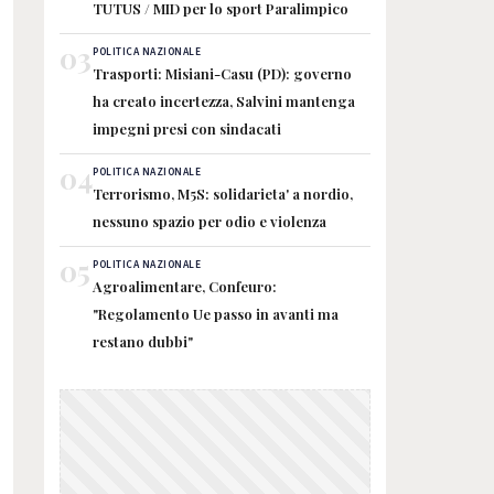
TUTUS / MID per lo sport Paralimpico
03
POLITICA NAZIONALE
Trasporti: Misiani-Casu (PD): governo
ha creato incertezza, Salvini mantenga
impegni presi con sindacati
04
POLITICA NAZIONALE
Terrorismo, M5S: solidarieta' a nordio,
nessuno spazio per odio e violenza
05
POLITICA NAZIONALE
Agroalimentare, Confeuro:
"Regolamento Ue passo in avanti ma
restano dubbi"