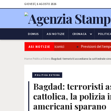
GIOVEDÌ, 6 AGOSTO 2026
DOMUS
ASI NOTIZIE
CRONACA
POLITIC
adizione napoletana in tre piatti iconici
Previsioni del tempo? P
ASI NOTIZIE
Home
Politica Estera
Bagdad: terroristi assediano la cattedrale siro
›
›
POLITICA ESTERA
Bagdad: terroristi a
cattolica, la polizia 
americani sparano