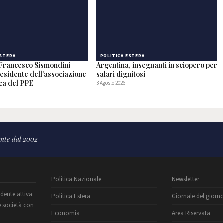
ESTERA
POLITICA ESTERA
o Francesco Sismondini
Argentina, insegnanti in sciopero per
residente dell’associazione
salari dignitosi
ca del PPE
3 Agosto 2026
nte dal 2002
Politica Nazionale
Newsletter
ndente attiva
Politica Estera
Giornale del giorn
e società con
Economia
Area Riservata