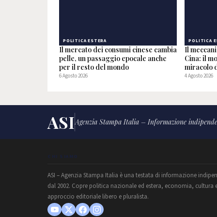
POLITICA ESTERA
POLITICA 
Il mercato dei consumi cinese cambia
Il meccan
pelle, un passaggio epocale anche
Cina: il m
per il resto del mondo
miracolo d
6 Agosto 2026
4 Agosto 2026
ASI
Agenzia Stampa Italia – Informazione indipende
CHI SIAMO
ASI – Agenzia Stampa Italia è una testata di informazione indipe
dal 2002. Copre politica nazionale ed estera, economia, cultura 
approccio editoriale libero e pluralista.