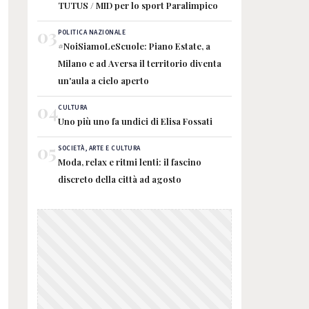
TUTUS / MID per lo sport Paralimpico
03
POLITICA NAZIONALE
#NoiSiamoLeScuole: Piano Estate, a
Milano e ad Aversa il territorio diventa
un'aula a cielo aperto
04
CULTURA
Uno più uno fa undici di Elisa Fossati
05
SOCIETÀ, ARTE E CULTURA
Moda, relax e ritmi lenti: il fascino
discreto della città ad agosto