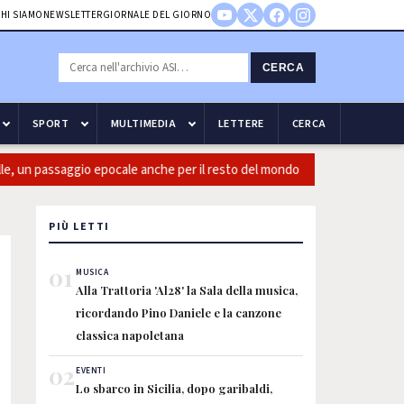
HI SIAMO
NEWSLETTER
GIORNALE DEL GIORNO
CERCA
SPORT
MULTIMEDIA
LETTERE
CERCA
 un passaggio epocale anche per il resto del mondo
Guccini: Cas
PIÙ LETTI
01
MUSICA
Alla Trattoria 'Al28' la Sala della musica,
ricordando Pino Daniele e la canzone
classica napoletana
02
EVENTI
Lo sbarco in Sicilia, dopo garibaldi,