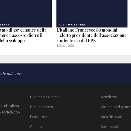
ESTERA
POLITICA ESTERA
ismo di governance della
L’Italiano Francesco Sismondini
otore nascosto dietro il
rieletto presidente dell’associazione
ello sviluppo
studentesca del PPE
4 Agosto 2026
nte dal 2002
Politica Nazionale
Newsletter
ndente attiva
Politica Estera
Giornale del giorn
e società con
Economia
Area Riservata
Cultura
Sostieni ASI