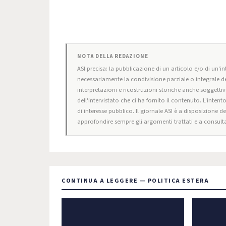
NOTA DELLA REDAZIONE
ASI precisa: la pubblicazione di un articolo e/o di un'int
necessariamente la condivisione parziale o integrale de
interpretazioni e ricostruzioni storiche anche soggettiv
dell'intervistato che ci ha fornito il contenuto. L'intent
di interesse pubblico. Il giornale ASI è a disposizione d
approfondire sempre gli argomenti trattati e a consulta
CONTINUA A LEGGERE — POLITICA ESTERA