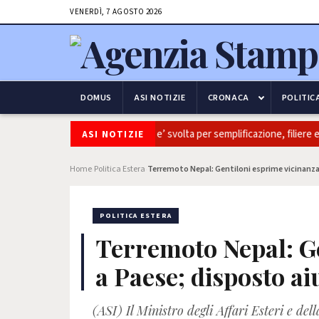
VENERDÌ, 7 AGOSTO 2026
DOMUS
ASI NOTIZIE
CRONACA
POLITIC
ltivaitalia: Coldiretti, ok Camera e’ svolta per semplificazione, filiere e s
ASI NOTIZIE
Home
Politica Estera
Terremoto Nepal: Gentiloni esprime vicinanz
›
›
POLITICA ESTERA
Terremoto Nepal: Ge
a Paese; disposto a
(ASI) Il Ministro degli Affari Esteri e d