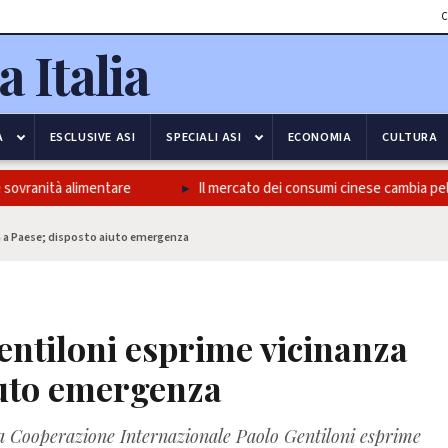
C
A
ESCLUSIVE ASI
SPECIALI ASI
ECONOMIA
CULTURA
ovranità alimentare
Il mercato dei consumi cinese cambia pelle,
a a Paese; disposto aiuto emergenza
ntiloni esprime vicinanza
iuto emergenza
ella Cooperazione Internazionale Paolo Gentiloni esprime