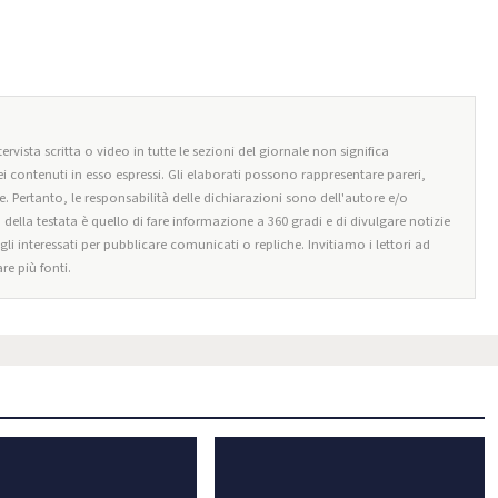
ervista scritta o video in tutte le sezioni del giornale non significa
i contenuti in esso espressi. Gli elaborati possono rappresentare pareri,
e. Pertanto, le responsabilità delle dichiarazioni sono dell'autore e/o
o della testata è quello di fare informazione a 360 gradi e di divulgare notizie
egli interessati per pubblicare comunicati o repliche. Invitiamo i lettori ad
re più fonti.