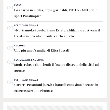
01
EVENTI
Lo sbarco in Sicilia, dopo garibaldi, TUTUS / MID per lo
sport Paralimpico
02
POLITICA NAZIONALE
#NoiSiamoLeScuole: Piano Estate, a Milano e ad Aversa il
territorio diventa un'aula a cielo aperto
03
CULTURA
Uno più uno fa undici di Elisa Fossati
04
SOCIETÀ, ARTE E CULTURA
Moda, relax e ritmi lenti: il fascino discreto della città ad
agosto
05
POLITICA NAZIONALE
Carceri, Perantoni (M5S): a bancali ennesimo decesso in
carcere, servono risposte