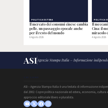
POLITICA ESTERA
POLITICA 
Il mercato dei consumi cinese cambia
Il meccan
pelle, un passaggio epocale anche
Cina: il m
per il resto del mondo
miracolo d
6 Agosto 2026
4 Agosto 2026
ASI
Agenzia Stampa Italia – Informazione indipende
CHI SIAMO
ASI – Agenzia Stampa Italia è una testata di informazione indipe
dal 2002. Copre politica nazionale ed estera, economia, cultura 
approccio editoriale libero e pluralista.