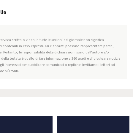
lia
ervista scritta o video in tutte le sezioni del giornale non significa
i contenuti in esso espressi. Gli elaborati possono rappresentare pareri,
e. Pertanto, le responsabilità delle dichiarazioni sono dell'autore e/o
o della testata è quello di fare informazione a 360 gradi e di divulgare notizie
egli interessati per pubblicare comunicati o repliche. Invitiamo i lettori ad
re più fonti.