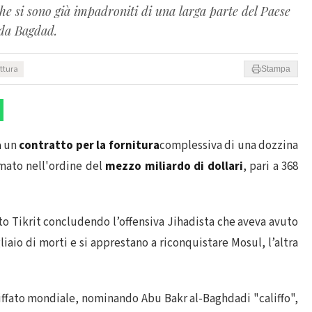
 che si sono già impadroniti di una larga parte del Paese
 da Bagdad.
ettura
Stampa
a
un
contratto per la fornitura
complessiva di una dozzina
imato nell'ordine del
mezzo miliardo di dollari
, pari a 368
o Tikrit concludendo l’offensiva Jihadista che aveva avuto
liaio di morti e si apprestano a riconquistare Mosul, l’altra
liffato mondiale, nominando Abu Bakr al-Baghdadi "califfo",