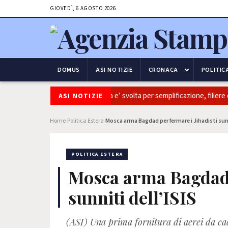
GIOVEDÌ, 6 AGOSTO 2026
DOMUS
ASI NOTIZIE
CRONACA
POLITIC
oltivaitalia: Coldiretti, ok Camera e’ svolta per semplificazione, filiere e
ASI NOTIZIE
Home
Politica Estera
Mosca arma Bagdad per fermare i Jihadisti sunn
›
›
POLITICA ESTERA
Mosca arma Bagdad p
sunniti dell’ISIS
(ASI) Una prima fornitura di aerei da cac