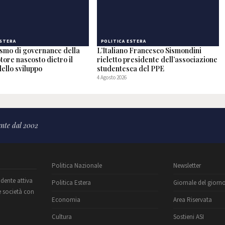
ESTERA
POLITICA ESTERA
ismo di governance della
L’Italiano Francesco Sismondini
otore nascosto dietro il
rieletto presidente dell’associazione
ello sviluppo
studentesca del PPE
4 Agosto 2026
nte dal 2002
Politica Nazionale
Newsletter
ndente attiva
Politica Estera
Giornale del giorn
e società con
Economia
Area Riservata
Cultura
Sostieni ASI