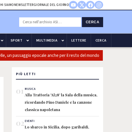
HI SIAMO
NEWSLETTER
GIORNALE DEL GIORNO
CERCA
SPORT
MULTIMEDIA
LETTERE
CERCA
, un passaggio epocale anche per il resto del mondo
Guccini: C
PIÙ LETTI
01
MUSICA
Alla Trattoria 'Al28' la Sala della musica,
ricordando Pino Daniele e la canzone
classica napoletana
02
EVENTI
Lo sbarco in Sicilia, dopo garibaldi,