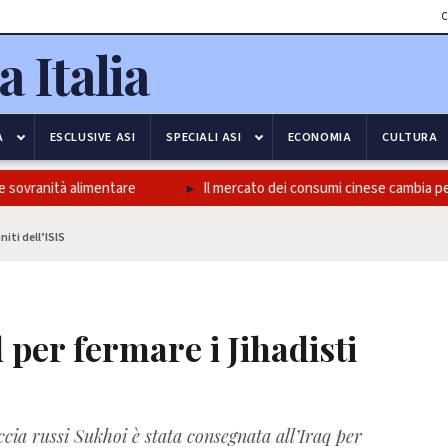
C
A
ESCLUSIVE ASI
SPECIALI ASI
ECONOMIA
CULTURA
 sovranità alimentare
Il mercato dei consumi cinese cambia pelle
iti dell’ISIS
er fermare i Jihadisti
cia russi Sukhoi è stata consegnata all’Iraq per