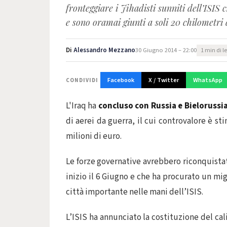
fronteggiare i Jihadisti sunniti dell’ISIS
e sono oramai giunti a soli 20 chilometri
Di
Alessandro Mezzano
30 Giugno 2014 – 22:00
1 min di l
Facebook
X / Twitter
WhatsApp
CONDIVIDI
L'Iraq ha
concluso con Russia e Bielorussi
di aerei da guerra, il cui controvalore è st
milioni di euro.
Le forze governative avrebbero riconquistat
inizio il 6 Giugno e che ha procurato un mig
città importante nelle mani dell’ISIS.
L’ISIS ha annunciato la costituzione del ca