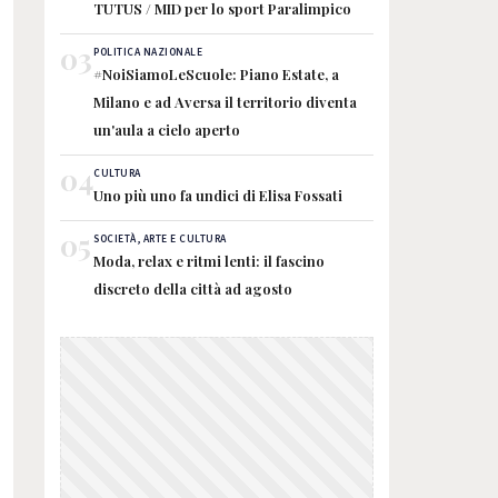
TUTUS / MID per lo sport Paralimpico
03
POLITICA NAZIONALE
#NoiSiamoLeScuole: Piano Estate, a
Milano e ad Aversa il territorio diventa
un'aula a cielo aperto
04
CULTURA
Uno più uno fa undici di Elisa Fossati
05
SOCIETÀ, ARTE E CULTURA
Moda, relax e ritmi lenti: il fascino
discreto della città ad agosto