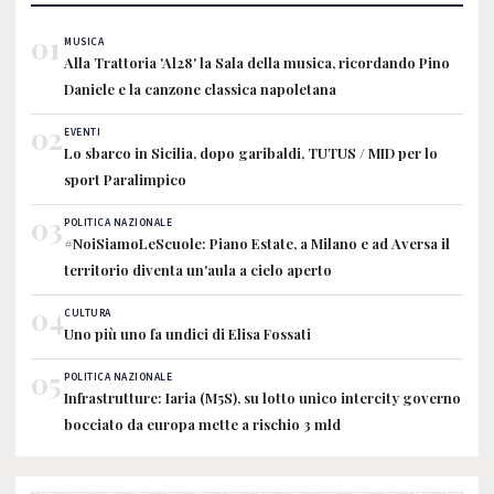
01
MUSICA
Alla Trattoria 'Al28' la Sala della musica, ricordando Pino
Daniele e la canzone classica napoletana
02
EVENTI
Lo sbarco in Sicilia, dopo garibaldi, TUTUS / MID per lo
sport Paralimpico
03
POLITICA NAZIONALE
#NoiSiamoLeScuole: Piano Estate, a Milano e ad Aversa il
territorio diventa un'aula a cielo aperto
04
CULTURA
Uno più uno fa undici di Elisa Fossati
05
POLITICA NAZIONALE
Infrastrutture: Iaria (M5S), su lotto unico intercity governo
bocciato da europa mette a rischio 3 mld