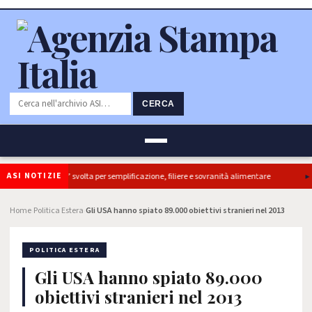
CERCA
ASI NOTIZIE
retti, ok Camera e’ svolta per semplificazione, filiere e sovranità alimentare
I
Home
Politica Estera
Gli USA hanno spiato 89.000 obiettivi stranieri nel 2013
›
›
POLITICA ESTERA
Gli USA hanno spiato 89.000
obiettivi stranieri nel 2013