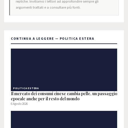
repliche. Invitiamo i lettori ad approfondire sempre gli
argomenti trattati e a consultare più fonti.
CONTINUA A LEGGERE — POLITICA ESTERA
POLITICA ESTERA
Il mercato dei consumi cinese cambia pelle, un passaggio
epocale anche per il resto del mondo
6 Agosto 2026