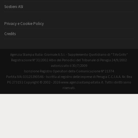
Sostieni ASI
Privacy e Cookie Policy
Credits
Agenzia Stampa Italia: Giornale A.S.I. - Supplemento Quotidiano di "TifoGrifo"
Registrazione N° 33/2002 Albo dei Periodici del Tribunale di Perugia 24/9/2002
autorizzato il 30/7/2009
Iscrizione Registro Operatori della Comunicazione N° 21374
Partita IVA: 03125390546 - Iscritta al registro delle imprese di Perugia C.C.I.A.A. Nr. Rea
PG 273151 Copyright © 2002 - 2026 www.agenziastampaitalia.it. Tutti i diritti sono
riservati.