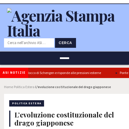
CERCA
ASI NOTIZIE
lia conferma il blocco di Schengen e risponde alle pressioni esterne
Ponte Stret
Home
Politica Estera
L’evoluzione costituzionale del drago giapponese
›
›
POLITICA ESTERA
L’evoluzione costituzionale del
drago giapponese