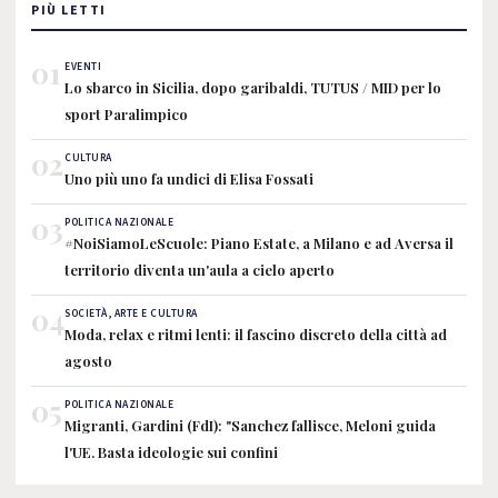
PIÙ LETTI
01
EVENTI
Lo sbarco in Sicilia, dopo garibaldi, TUTUS / MID per lo
sport Paralimpico
02
CULTURA
Uno più uno fa undici di Elisa Fossati
03
POLITICA NAZIONALE
#NoiSiamoLeScuole: Piano Estate, a Milano e ad Aversa il
territorio diventa un'aula a cielo aperto
04
SOCIETÀ, ARTE E CULTURA
Moda, relax e ritmi lenti: il fascino discreto della città ad
agosto
05
POLITICA NAZIONALE
Migranti, Gardini (FdI): "Sanchez fallisce, Meloni guida
l'UE. Basta ideologie sui confini