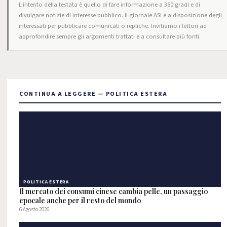
L'intento della testata è quello di fare informazione a 360 gradi e di
divulgare notizie di interesse pubblico. Il giornale ASI è a disposizione degli
interessati per pubblicare comunicati o repliche. Invitiamo i lettori ad
approfondire sempre gli argomenti trattati e a consultare più fonti.
CONTINUA A LEGGERE — POLITICA ESTERA
POLITICA ESTERA
Il mercato dei consumi cinese cambia pelle, un passaggio
epocale anche per il resto del mondo
6 Agosto 2026