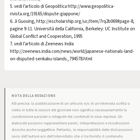
5. vedi l’articolo di Geopolitica
http://www.geopolitica-
rivista.org/19165/dispute-giappone/
6. Ji Guoxing,
http://escholarship.org/uc/item/7rq2b069#page-8
,
pagine 9-11. Università della California, Berkeley: UC Institute on
Global Conflict and Cooperation, 1995
7. vedi l’articolo di Zeenews India
http://zeenews.india.com/news/world/japanese-nationals-land-
on-disputed-senkaku-islands_794578.html
NOTA DELLA REDAZIONE
ASI precisa: la pubblicazione di un articolo e/o di un'intervista scritta o
video in tutte le sezioni del giornale non significa necessariamente la
condivisione parziale o integrale dei contenuti in esso espressi. Gli
elaborati possono rappresentare pareri, interpretazioni e ricostruzioni
storiche anche soggettive. Pertanto, le responsabilità delle dichiarazioni
sono dell'autore e/o dell'intervistato che ci ha fornito il contenuto.