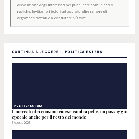
disposizione degli interessati per pubblicare comunicati o
repliche. Invitiamo i lettori ad approfondire sempre gli
argomenti trattati e a consultare più fonti.
CONTINUA A LEGGERE — POLITICA ESTERA
POLITICA ESTERA
Il mercato dei consumi cinese cambia pelle, un passaggio
epocale anche per il resto del mondo
6 Agosto 2026