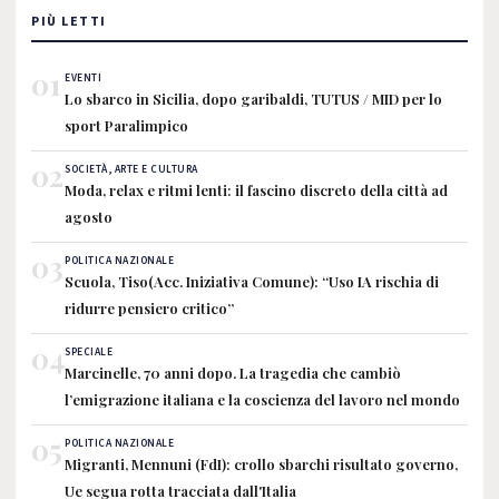
PIÙ LETTI
01
EVENTI
Lo sbarco in Sicilia, dopo garibaldi, TUTUS / MID per lo
sport Paralimpico
02
SOCIETÀ, ARTE E CULTURA
Moda, relax e ritmi lenti: il fascino discreto della città ad
agosto
03
POLITICA NAZIONALE
Scuola, Tiso(Acc. Iniziativa Comune): “Uso IA rischia di
ridurre pensiero critico”
04
SPECIALE
Marcinelle, 70 anni dopo. La tragedia che cambiò
l’emigrazione italiana e la coscienza del lavoro nel mondo
05
POLITICA NAZIONALE
Migranti, Mennuni (FdI): crollo sbarchi risultato governo,
Ue segua rotta tracciata dall'Italia