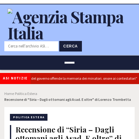
CERCA
ASI NOTIZIE
PRC): "L'Ipocrisia del governo offende la memoria dei minatori. onore ai contestatori"
Home
Politica Estera
›
›
Recensione di “Siria – Dagli ottomani agli Asad. E oltre” di Lorenzo Trombetta
POLITICA ESTERA
Recensione di “Siria – Dagli
ottomani agli Asad. E oltre” di