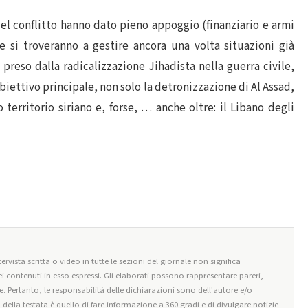
 del conflitto hanno dato pieno appoggio (finanziario e armi
e si troveranno a gestire ancora una volta situazioni già
o preso dalla radicalizzazione Jihadista nella guerra civile,
obiettivo principale, non solo la detronizzazione di Al Assad,
 territorio siriano e, forse, … anche oltre: il Libano degli
ervista scritta o video in tutte le sezioni del giornale non significa
i contenuti in esso espressi. Gli elaborati possono rappresentare pareri,
e. Pertanto, le responsabilità delle dichiarazioni sono dell'autore e/o
o della testata è quello di fare informazione a 360 gradi e di divulgare notizie