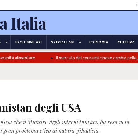
C
A
ESCLUSIVE ASI
SPECIALI ASI
ECONOMIA
CULTURA
nità alimentare
Il mercato dei consumi cinese cambia pelle, un p
anistan degli USA
tizia che il Ministro degli interni tunisino ha reso noto
n gran problema etico di natura Jihadista.