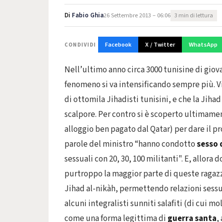
Di
Fabio Ghia
26 Settembre 2013 – 06:06
3 min di lettura
Facebook
X / Twitter
WhatsApp
CONDIVIDI
Nell’ultimo anno circa 3000 tunisine di giovan
fenomeno si va intensificando sempre più. V
di ottomila Jihadisti tunisini, e che la Jih
scalpore. Per contro si è scoperto ultimamen
alloggio ben pagato dal Qatar) per dare il p
parole del ministro “hanno condotto
sesso 
sessuali con 20, 30, 100 militanti". E, allora 
purtroppo la maggior parte di queste ragazz
Jihad al-nikàh, permettendo relazioni sessu
alcuni integralisti sunniti salafiti (di cui 
come una forma legittima di
guerra santa
,