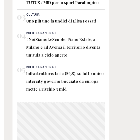
TUTUS / MID per lo sport Paralimpico
03
CULTURA
Uno più uno fa undici di Elisa Fossati
04
POLITICA NAZIONALE
#NoiSiamoLeScuole: Piano Estate, a
Milano e ad Aversa il territorio diventa
un'aula a cielo aperto
05
POLITICA NAZIONALE
Infrastrutture: Iaria (M5S), su lotto unico
intercity governo bocciato da europa
mette a rischio 3 mld