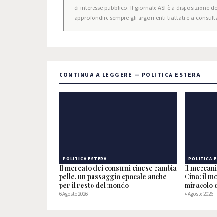
di interesse pubblico. Il giornale ASI è a disposizione d
approfondire sempre gli argomenti trattati e a consulta
CONTINUA A LEGGERE — POLITICA ESTERA
POLITICA ESTERA
POLITICA 
Il mercato dei consumi cinese cambia
Il meccan
pelle, un passaggio epocale anche
Cina: il m
per il resto del mondo
miracolo d
6 Agosto 2026
4 Agosto 2026