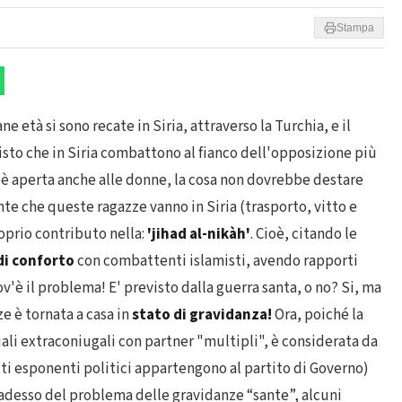
Stampa
e età si sono recate in Siria, attraverso la Turchia, e il
isto che in Siria combattono al fianco dell'opposizione più
ad è aperta anche alle donne, la cosa non dovrebbe destare
te che queste ragazze vanno in Siria (trasporto, vitto e
roprio contributo nella:
'jihad al-nikàh'
. Cioè, citando le
di conforto
con combattenti islamisti, avendo rapporti
dov'è il problema! E' previsto dalla guerra santa, o no? Si, ma
e è tornata a casa in
stato di gravidanza!
Ora, poiché la
ali extraconiugali con partner "multipli", è considerata da
molti esponenti politici appartengono al partito di Governo)
 adesso del problema delle gravidanze “sante”, alcuni