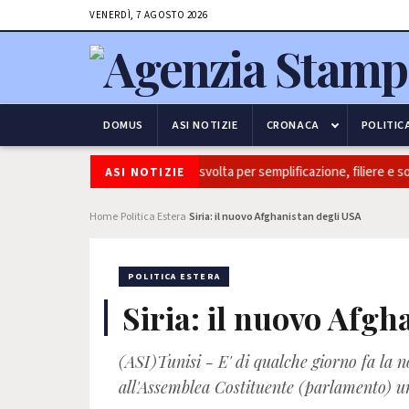
VENERDÌ, 7 AGOSTO 2026
DOMUS
ASI NOTIZIE
CRONACA
POLITIC
italia: Coldiretti, ok Camera e’ svolta per semplificazione, filiere e sovra
ASI NOTIZIE
Home
Politica Estera
Siria: il nuovo Afghanistan degli USA
›
›
POLITICA ESTERA
Siria: il nuovo Afgh
(ASI)Tunisi - E' di qualche giorno fa la no
all'Assemblea Costituente (parlamento) u