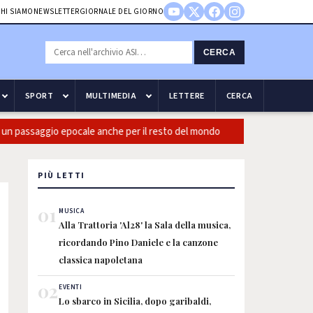
HI SIAMO
NEWSLETTER
GIORNALE DEL GIORNO
CERCA
SPORT
MULTIMEDIA
LETTERE
CERCA
assaggio epocale anche per il resto del mondo
Guccini: CasiniI
PIÙ LETTI
01
MUSICA
Alla Trattoria 'Al28' la Sala della musica,
ricordando Pino Daniele e la canzone
classica napoletana
02
EVENTI
Lo sbarco in Sicilia, dopo garibaldi,