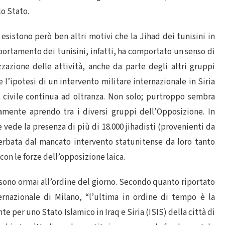
lo Stato.
esistono però ben altri motivi che la Jihad dei tunisini in
mportamento dei tunisini, infatti, ha comportato un senso di
azione delle attività, anche da parte degli altri gruppi
e l’ipotesi di un intervento militare internazionale in Siria
 civile continua ad oltranza. Non solo; purtroppo sembra
amente aprendo tra i diversi gruppi dell’Opposizione. In
e vede la presenza di più di 18.000 jihadisti (provenienti da
acerbata dal mancato intervento statunitense da loro tanto
con le forze dell’opposizione laica.
i sono ormai all’ordine del giorno. Secondo quanto riportato
ternazionale di Milano, “l’ultima in ordine di tempo è la
 per uno Stato Islamico in Iraq e Siria (ISIS) della città di