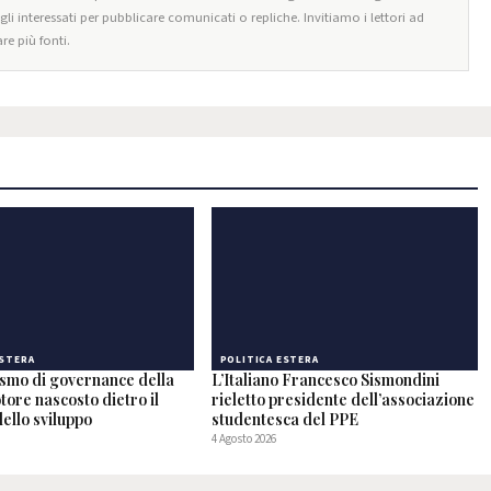
egli interessati per pubblicare comunicati o repliche. Invitiamo i lettori ad
re più fonti.
ESTERA
POLITICA ESTERA
ismo di governance della
L’Italiano Francesco Sismondini
otore nascosto dietro il
rieletto presidente dell’associazione
ello sviluppo
studentesca del PPE
4 Agosto 2026