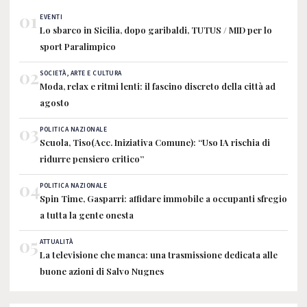
01
EVENTI
Lo sbarco in Sicilia, dopo garibaldi, TUTUS / MID per lo
sport Paralimpico
02
SOCIETÀ, ARTE E CULTURA
Moda, relax e ritmi lenti: il fascino discreto della città ad
agosto
03
POLITICA NAZIONALE
Scuola, Tiso(Acc. Iniziativa Comune): “Uso IA rischia di
ridurre pensiero critico”
04
POLITICA NAZIONALE
Spin Time, Gasparri: affidare immobile a occupanti sfregio
a tutta la gente onesta
05
ATTUALITÀ
La televisione che manca: una trasmissione dedicata alle
buone azioni di Salvo Nugnes