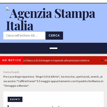
CERCA
ASI NOTIZIE
 l’Italia conferma il blocco di Schengen e risponde alle pressioni esterne
Ponte
Home
Eventi
›
›
Pro Loco Angri ripartono. "Angri Città d'Arte", tra mostre, spettacoli, eventi, al
via anche i "Caffè letterari" Il 3 maggio appuntamento con Espedito De Marino in
"Omaggio a Murolo".
EVENTI