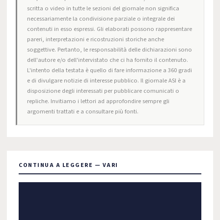
scritta o video in tutte le sezioni del giornale non significa
necessariamente la condivisione parziale o integrale dei
contenuti in esso espressi. Gli elaborati possono rappresentare
pareri, interpretazioni e ricostruzioni storiche anche
soggettive. Pertanto, le responsabilità delle dichiarazioni sono
dell'autore e/o dell'intervistato che ci ha fornito il contenuto.
L'intento della testata è quello di fare informazione a 360 gradi
e di divulgare notizie di interesse pubblico. Il giornale ASI è a
disposizione degli interessati per pubblicare comunicati o
repliche. Invitiamo i lettori ad approfondire sempre gli
argomenti trattati e a consultare più fonti.
CONTINUA A LEGGERE — VARI