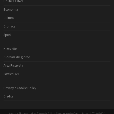
Politica Estera
Economia
Cultura
Cronaca
Sport
Newsletter
Giornale del giorno
Area Riservata
Sostieni ASI
Privacy e Cookie Policy
Credits
Agenzia Stampa Italia: Giornale A.S.I. - Supplemento Quotidiano di "TifoGrifo"