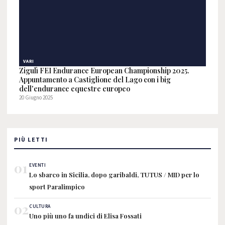
VARI
Zigulì FEI Endurance European Championship 2025.
Appuntamento a Castiglione del Lago con i big
dell'endurance equestre europeo
20 Giugno 2025
PIÙ LETTI
01
EVENTI
Lo sbarco in Sicilia, dopo garibaldi, TUTUS / MID per lo
sport Paralimpico
02
CULTURA
Uno più uno fa undici di Elisa Fossati