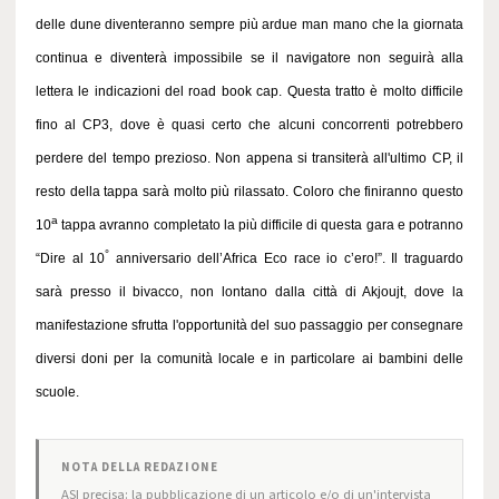
delle dune diventeranno sempre più ardue man mano che la giornata
continua e diventerà impossibile se il navigatore non seguirà alla
lettera le indicazioni del road book cap. Questa tratto è molto difficile
fino al CP3, dove è quasi certo che alcuni concorrenti potrebbero
perdere del tempo prezioso. Non appena si transiterà all'ultimo CP, il
resto della tappa sarà molto più rilassato. Coloro che finiranno questo
a
10
tappa avranno completato la più difficile di questa gara e potranno
°
“Dire al 10
anniversario dell’Africa Eco race io c’ero!”. Il traguardo
sarà presso il bivacco, non lontano dalla città di Akjoujt, dove la
manifestazione sfrutta l'opportunità del suo passaggio per consegnare
diversi doni per la comunità locale e in particolare ai bambini delle
scuole.
NOTA DELLA REDAZIONE
ASI precisa: la pubblicazione di un articolo e/o di un'intervista