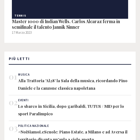
TENNIS
Master 1000 di Indian Wells. Carlos Alcaraz ferma in
semifinale il talento Jannik Sinner
17 Marzo 2023
PIÙ LETTI
01
MUSICA
Alla Trattoria 'Al28' la Sala della musica, ricordando Pino
Daniele e la canzone classica napoletana
02
EVENTI
Lo sbarco in Sicilia, dopo garibaldi, TUTUS / MID per lo
sport Paralimpico
03
POLITICA NAZIONALE
#NoiSiamoLeScuole: Piano Estate, a Milano e ad Aversa il
territorio diventa un'aula a cielo aperto