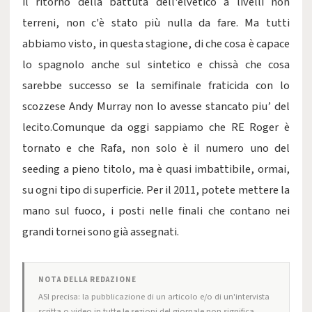
il ritorno della battuta dell'elvetico a livelli non
terreni, non c'è stato più nulla da fare. Ma tutti
abbiamo visto, in questa stagione, di che cosa è capace
lo spagnolo anche sul sintetico e chissà che cosa
sarebbe successo se la semifinale fraticida con lo
scozzese Andy Murray non lo avesse stancato piu’ del
lecito.Comunque da oggi sappiamo che RE Roger è
tornato e che Rafa, non solo è il numero uno del
seeding a pieno titolo, ma è quasi imbattibile, ormai,
su ogni tipo di superficie. Per il 2011, potete mettere la
mano sul fuoco, i posti nelle finali che contano nei
grandi tornei sono già assegnati.
NOTA DELLA REDAZIONE
ASI precisa: la pubblicazione di un articolo e/o di un'intervista
scritta o video in tutte le sezioni del giornale non significa