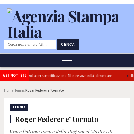
CERCA
ASI NOTIZIE
i, ok Camera e’ svolta per semplificazione, filiere e sovranità alimentare
Il me
Home
Tennis
Roger Federer e’ tornato
›
›
TENNIS
Roger Federer e’ tornato
Vince l’ultimo torneo della stagione il Masters di