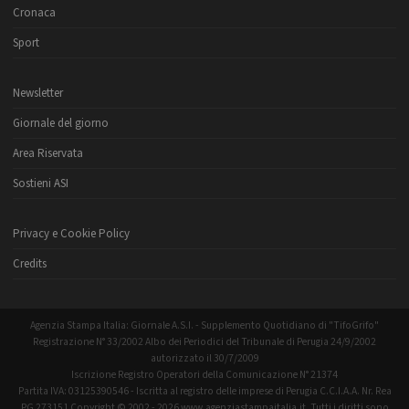
Cronaca
Sport
Newsletter
Giornale del giorno
Area Riservata
Sostieni ASI
Privacy e Cookie Policy
Credits
Agenzia Stampa Italia: Giornale A.S.I. - Supplemento Quotidiano di "TifoGrifo"
Registrazione N° 33/2002 Albo dei Periodici del Tribunale di Perugia 24/9/2002
autorizzato il 30/7/2009
Iscrizione Registro Operatori della Comunicazione N° 21374
Partita IVA: 03125390546 - Iscritta al registro delle imprese di Perugia C.C.I.A.A. Nr. Rea
PG 273151 Copyright © 2002 - 2026 www.agenziastampaitalia.it. Tutti i diritti sono