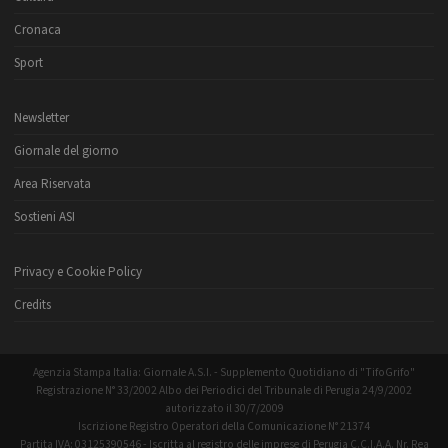
Cronaca
Sport
Newsletter
Giornale del giorno
Area Riservata
Sostieni ASI
Privacy e Cookie Policy
Credits
Agenzia Stampa Italia: Giornale A.S.I. - Supplemento Quotidiano di "TifoGrifo"
Registrazione N° 33/2002 Albo dei Periodici del Tribunale di Perugia 24/9/2002
autorizzato il 30/7/2009
Iscrizione Registro Operatori della Comunicazione N° 21374
Partita IVA: 03125390546 - Iscritta al registro delle imprese di Perugia C.C.I.A.A. Nr. Rea