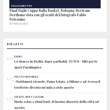
PALLACANESTRO
Final Eight Coppa Italia Basket. Bologna-Bertram
Derthona vista con gli scatti del fotografo Fabio
Petrosino
18 Febbraio 2023
PIÙ LETTI
01
EVENTI
Lo sbarco in Sicilia, dopo garibaldi, TUTUS / MID per lo
sport Paralimpico
02
POLITICA NAZIONALE
#NoiSiamoLeScuole: Piano Estate, a Milano e ad Aversa il
territorio diventa un'aula a cielo aperto
03
SOCIETÀ, ARTE E CULTURA
Moda, relax e ritmi lenti: il fascino discreto della città ad
agosto