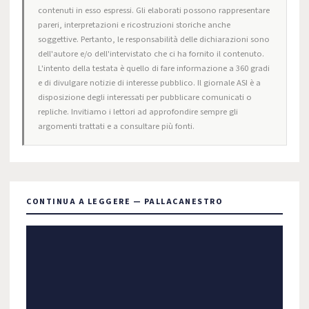
contenuti in esso espressi. Gli elaborati possono rappresentare
pareri, interpretazioni e ricostruzioni storiche anche
soggettive. Pertanto, le responsabilità delle dichiarazioni sono
dell'autore e/o dell'intervistato che ci ha fornito il contenuto.
L'intento della testata è quello di fare informazione a 360 gradi
e di divulgare notizie di interesse pubblico. Il giornale ASI è a
disposizione degli interessati per pubblicare comunicati o
repliche. Invitiamo i lettori ad approfondire sempre gli
argomenti trattati e a consultare più fonti.
CONTINUA A LEGGERE — PALLACANESTRO