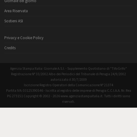
Giornale del giorno
Area Riservata
Sostieni ASI
Privacy e Cookie Policy
Credits
Agenzia Stampa Italia: Giornale A.S.I. - Supplemento Quotidiano di "TifoGrifo"
Registrazione N° 33/2002 Albo dei Periodici del Tribunale di Perugia 24/9/2002
autorizzato il 30/7/2009
Iscrizione Registro Operatori della Comunicazione N° 21374
Partita IVA: 03125390546 - Iscritta al registro delle imprese di Perugia C.C.I.A.A. Nr. Rea
PG 273151 Copyright © 2002 - 2026 www.agenziastampaitalia.it. Tutti i diritti sono
riservati.