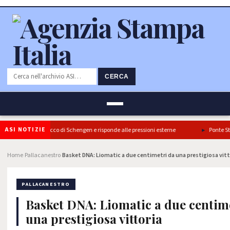
CERCA
ASI NOTIZIE
a conferma il blocco di Schengen e risponde alle pressioni esterne
Ponte Stretto
Home
Pallacanestro
Basket DNA: Liomatic a due centimetri da una prestigiosa vitt
›
›
PALLACANESTRO
Basket DNA: Liomatic a due centim
una prestigiosa vittoria