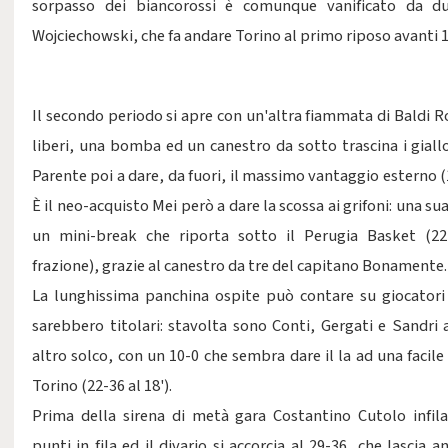
sorpasso dei biancorossi è comunque vanificato da du
Wojciechowski, che fa andare Torino al primo riposo avanti 1
Il secondo periodo si apre con un'altra fiammata di Baldi R
liberi, una bomba ed un canestro da sotto trascina i giallo
Parente poi a dare, da fuori, il massimo vantaggio esterno (1
È il neo-acquisto Mei però a dare la scossa ai grifoni: una sua
un mini-break che riporta sotto il Perugia Basket (2
frazione), grazie al canestro da tre del capitano Bonamente.
La lunghissima panchina ospite può contare su giocatori
sarebbero titolari: stavolta sono Conti, Gergati e Sandri 
altro solco, con un 10-0 che sembra dare il la ad una facile
Torino (22-36 al 18').
Prima della sirena di metà gara Costantino Cutolo infil
punti in fila ed il divario si accorcia al 29-36, che lascia 