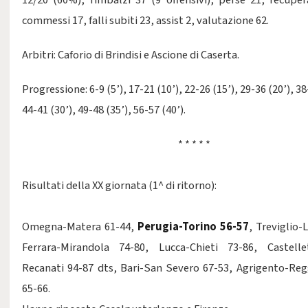
12/20 (60%), rimbalzi 37 (9 offensivi), perse 21, recupera
commessi 17, falli subiti 23, assist 2, valutazione 62.
Arbitri: Caforio di Brindisi e Ascione di Caserta.
Progressione: 6-9 (5’), 17-21 (10’), 22-26 (15’), 29-36 (20’), 38
44-41 (30’), 49-48 (35’), 56-57 (40’).
* * * * *
Risultati della XX giornata (1^ di ritorno):
Omegna-Matera 61-44,
Perugia-Torino 56-57
, Treviglio-
Ferrara-Mirandola 74-80, Lucca-Chieti 73-86, Castelle
Recanati 94-87 dts, Bari-San Severo 67-53, Agrigento-Reg
65-66.