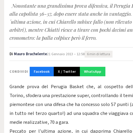
Nonostante una grandissima prova difensiva, il Perugia 
alla capolista 56-57, dopo essere stata anche in vantaggio. 
´ultima azione, in cui Chiarello subisce fallo (non rilevato
arbitri), mentre Chiatti riesce a tirare con pochi decimi an
cronometro: la palla colpisce però il ferro.
Di
Mauro Brachelente
21 Gennaio 2013 – 12:58
6 min di lettura
Facebook
X / Twitter
WhatsApp
CONDIVIDI
Grande prova del Perugia Basket che, al cospetto dell
Torino, sfodera una prestazione super, controllando il temi
piemontese con una difesa che ha concesso solo 57 punti (a
in tutto nel terzo quarto!) ad una squadra che viaggiava c
medie realizzative, 70 a gara.
Peccato per l'ultima azione, in cui dapprima Chiarello