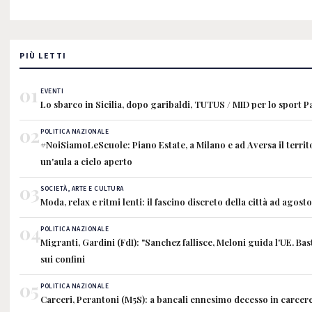
PIÙ LETTI
01
EVENTI
Lo sbarco in Sicilia, dopo garibaldi, TUTUS / MID per lo sport 
02
POLITICA NAZIONALE
#NoiSiamoLeScuole: Piano Estate, a Milano e ad Aversa il territ
un'aula a cielo aperto
03
SOCIETÀ, ARTE E CULTURA
Moda, relax e ritmi lenti: il fascino discreto della città ad agosto
04
POLITICA NAZIONALE
Migranti, Gardini (FdI): "Sanchez fallisce, Meloni guida l'UE. Ba
sui confini
05
POLITICA NAZIONALE
Carceri, Perantoni (M5S): a bancali ennesimo decesso in carcer