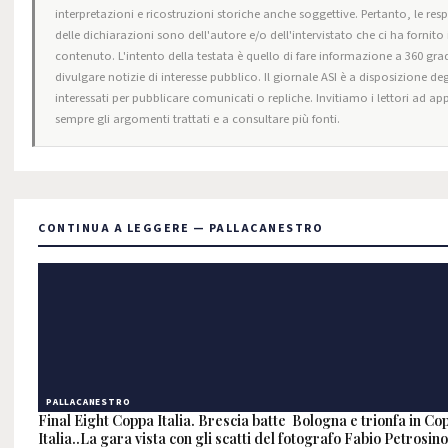
interpretazioni e ricostruzioni storiche anche soggettive. Pertanto, le res
delle dichiarazioni sono dell'autore e/o dell'intervistato che ci ha fornito i
contenuto. L'intento della testata è quello di fare informazione a 360 grad
divulgare notizie di interesse pubblico. Il giornale ASI è a disposizione deg
interessati per pubblicare comunicati o repliche. Invitiamo i lettori ad ap
sempre gli argomenti trattati e a consultare più fonti.
CONTINUA A LEGGERE — PALLACANESTRO
PALLACANESTRO
Final Eight Coppa Italia. Brescia batte Bologna e trionfa in Co
Italia..La gara vista con gli scatti del fotografo Fabio Petrosino