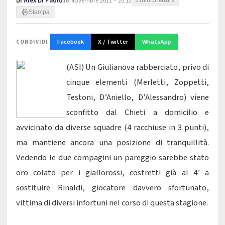
Di
Alex Di Paolo
16 Novembre 2011 – 20:12
3 min di lettura
Stampa
Facebook
X / Twitter
WhatsApp
CONDIVIDI
(ASI) Un Giulianova rabberciato, privo di
cinque elementi (Merletti, Zoppetti,
Testoni, D’Aniello, D’Alessandro) viene
sconfitto dal Chieti a domicilio e
avvicinato da diverse squadre (4 racchiuse in 3 punti),
ma mantiene ancora una posizione di tranquillità.
Vedendo le due compagini un pareggio sarebbe stato
oro colato per i giallorossi, costretti già al 4’ a
sostituire Rinaldi, giocatore davvero sfortunato,
vittima di diversi infortuni nel corso di questa stagione.