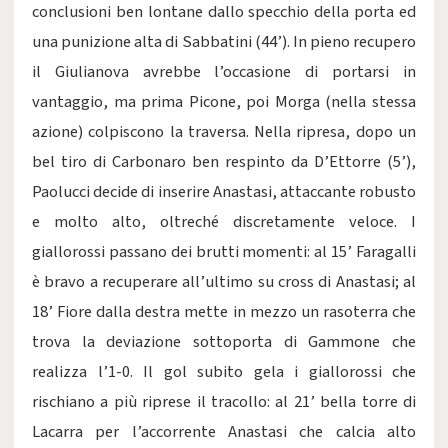
conclusioni ben lontane dallo specchio della porta ed
una punizione alta di Sabbatini (44’). In pieno recupero
il Giulianova avrebbe l’occasione di portarsi in
vantaggio, ma prima Picone, poi Morga (nella stessa
azione) colpiscono la traversa. Nella ripresa, dopo un
bel tiro di Carbonaro ben respinto da D’Ettorre (5’),
Paolucci decide di inserire Anastasi, attaccante robusto
e molto alto, oltreché discretamente veloce. I
giallorossi passano dei brutti momenti: al 15’ Faragalli
è bravo a recuperare all’ultimo su cross di Anastasi; al
18’ Fiore dalla destra mette in mezzo un rasoterra che
trova la deviazione sottoporta di Gammone che
realizza l’1-0. Il gol subito gela i giallorossi che
rischiano a più riprese il tracollo: al 21’ bella torre di
Lacarra per l’accorrente Anastasi che calcia alto