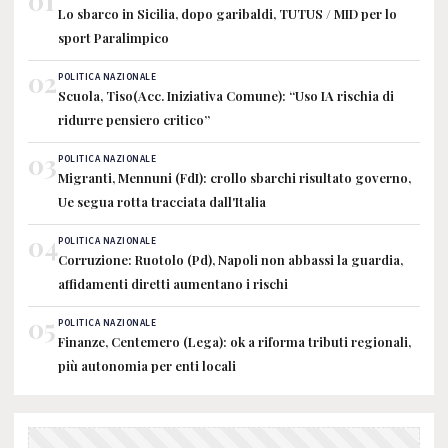
01
Lo sbarco in Sicilia, dopo garibaldi, TUTUS / MID per lo
sport Paralimpico
02
POLITICA NAZIONALE
Scuola, Tiso(Acc. Iniziativa Comune): “Uso IA rischia di
ridurre pensiero critico”
03
POLITICA NAZIONALE
Migranti, Mennuni (FdI): crollo sbarchi risultato governo,
Ue segua rotta tracciata dall'Italia
04
POLITICA NAZIONALE
Corruzione: Ruotolo (Pd), Napoli non abbassi la guardia,
affidamenti diretti aumentano i rischi
05
POLITICA NAZIONALE
Finanze, Centemero (Lega): ok a riforma tributi regionali,
più autonomia per enti locali