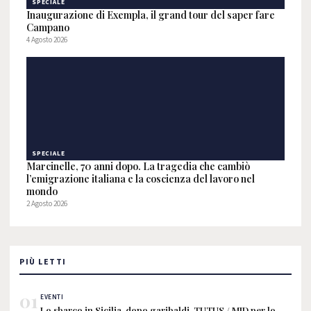
SPECIALE
Inaugurazione di Exempla, il grand tour del saper fare
Campano
4 Agosto 2026
SPECIALE
Marcinelle, 70 anni dopo. La tragedia che cambiò
l’emigrazione italiana e la coscienza del lavoro nel
mondo
2 Agosto 2026
PIÙ LETTI
01
EVENTI
Lo sbarco in Sicilia, dopo garibaldi, TUTUS / MID per lo