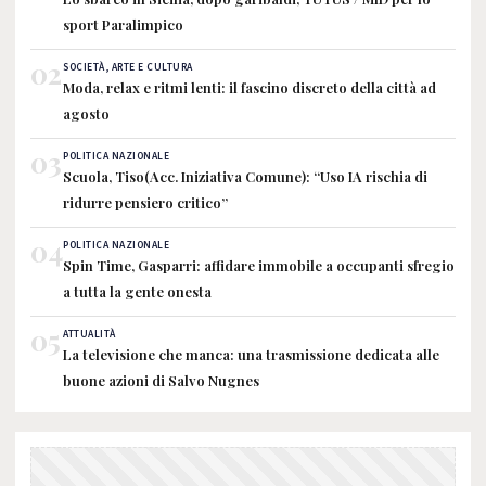
sport Paralimpico
02
SOCIETÀ, ARTE E CULTURA
Moda, relax e ritmi lenti: il fascino discreto della città ad
agosto
03
POLITICA NAZIONALE
Scuola, Tiso(Acc. Iniziativa Comune): “Uso IA rischia di
ridurre pensiero critico”
04
POLITICA NAZIONALE
Spin Time, Gasparri: affidare immobile a occupanti sfregio
a tutta la gente onesta
05
ATTUALITÀ
La televisione che manca: una trasmissione dedicata alle
buone azioni di Salvo Nugnes