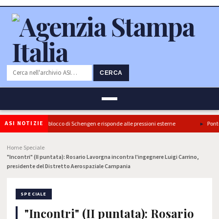
CERCA
ASI NOTIZIE
’Italia conferma il blocco di Schengen e risponde alle pressioni esterne
Ponte S
Home
Speciale
›
›
"Incontri" (II puntata): Rosario Lavorgna incontra l'ingegnere Luigi Carrino,
presidente del Distretto Aerospaziale Campania
SPECIALE
"Incontri" (II puntata): Rosario