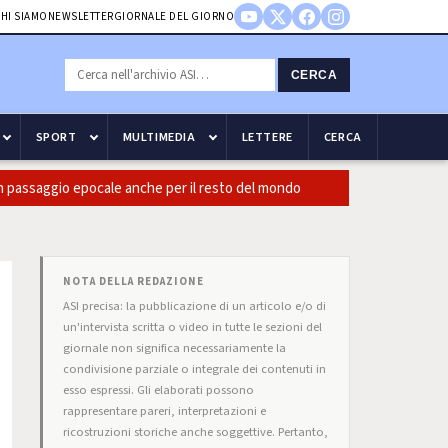
HI SIAMO
NEWSLETTER
GIORNALE DEL GIORNO
CERCA
SPORT
MULTIMEDIA
LETTERE
CERCA
ssaggio epocale anche per il resto del mondo
Guccini: CasiniI,
NOTA DELLA REDAZIONE
ASI precisa: la pubblicazione di un articolo e/o di
un'intervista scritta o video in tutte le sezioni del
giornale non significa necessariamente la
condivisione parziale o integrale dei contenuti in
esso espressi. Gli elaborati possono
rappresentare pareri, interpretazioni e
ricostruzioni storiche anche soggettive. Pertanto,