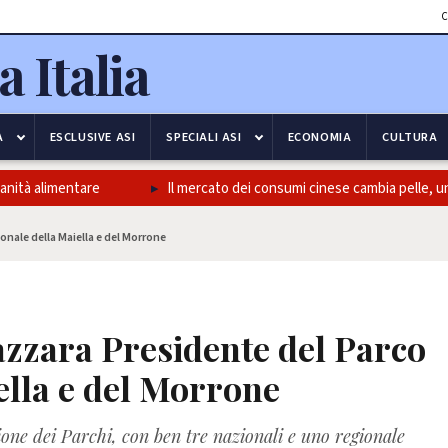
C
A
ESCLUSIVE ASI
SPECIALI ASI
ECONOMIA
CULTURA
tà alimentare
Il mercato dei consumi cinese cambia pelle, un pa
onale della Maiella e del Morrone
Zazzara Presidente del Parco
ella e del Morrone
one dei Parchi, con ben tre nazionali e uno regionale