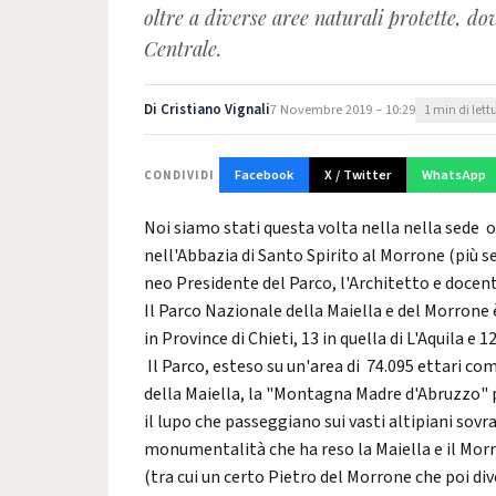
oltre a diverse aree naturali protette, do
Centrale.
Di
Cristiano Vignali
7 Novembre 2019 – 10:29
1 min di lett
Facebook
X / Twitter
WhatsApp
CONDIVIDI
Noi siamo stati questa volta nella nella sede o
nell'Abbazia di Santo Spirito al Morrone (più 
neo Presidente del Parco, l'Architetto e docent
Il Parco Nazionale della Maiella e del Morrone è
in Province di Chieti, 13 in quella di L'Aquila e 1
Il Parco, esteso su un'area di 74.095 ettari 
della Maiella, la "Montagna Madre d'Abruzzo" pe
il lupo che passeggiano sui vasti altipiani sov
monumentalità che ha reso la Maiella e il Mor
(tra cui un certo Pietro del Morrone che poi di