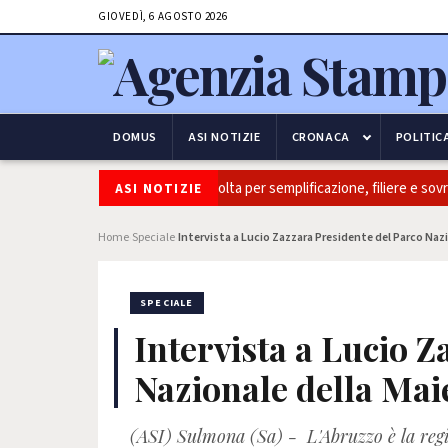
GIOVEDÌ, 6 AGOSTO 2026
DOMUS
ASI NOTIZIE
CRONACA
POLITIC
talia: Coldiretti, ok Camera e’ svolta per semplificazione, filiere e sovrani
ASI NOTIZIE
Home
Speciale
Intervista a Lucio Zazzara Presidente del Parco Nazi
›
›
SPECIALE
Intervista a Lucio 
Nazionale della Mai
(ASI) Sulmona (Sa) - L'Abruzzo è la regi