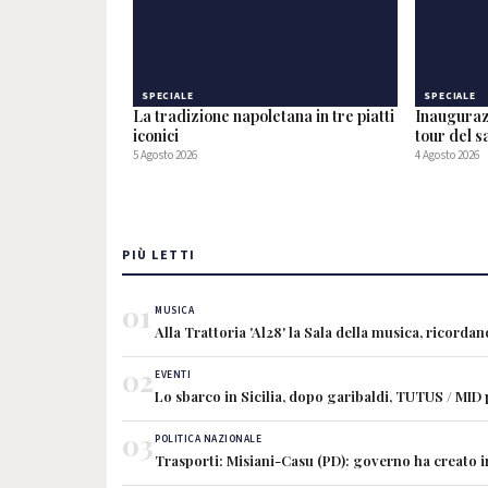
SPECIALE
SPECIALE
La tradizione napoletana in tre piatti
Inauguraz
iconici
tour del 
5 Agosto 2026
4 Agosto 2026
PIÙ LETTI
01
MUSICA
Alla Trattoria 'Al28' la Sala della musica, ricorda
02
EVENTI
Lo sbarco in Sicilia, dopo garibaldi, TUTUS / MID
03
POLITICA NAZIONALE
Trasporti: Misiani-Casu (PD): governo ha creato 