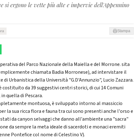
ve si ergono le vette più alte e impervie dell'Appennino
ura
Stampa
perativa del Parco Nazionale della Maiella e del Morrone. sita
semplicemente chiamata Badia Morronese), ad intervistare il
e di Urbanistica della Università "G.D'Annunzio", Lucio Zazzara.
 costituito da 39 suggestivi centri storici, di cui 14 Comuni
2 in quella di Pescara.
completamente montuosa, è sviluppato intorno al massiccio
r la sua ricca flora e fauna tra cui sono presenti anche l'orso e
rastati da canyon selvaggi che danno all'ambiente una "sacra"
rone da sempre la meta ideale di sacerdoti e monaci eremiti
venne Pontefice col nome di Celestino V).