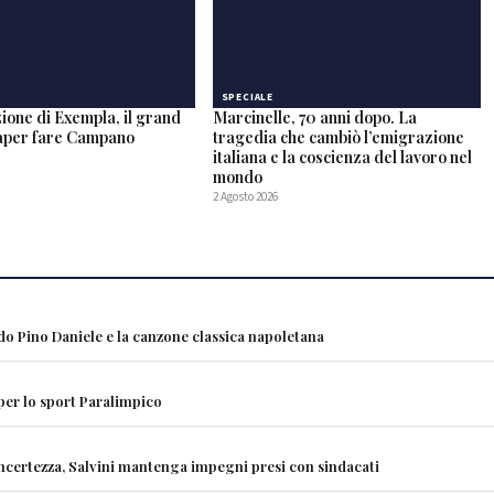
SPECIALE
ione di Exempla, il grand
Marcinelle, 70 anni dopo. La
saper fare Campano
tragedia che cambiò l’emigrazione
italiana e la coscienza del lavoro nel
mondo
2 Agosto 2026
ndo Pino Daniele e la canzone classica napoletana
 per lo sport Paralimpico
incertezza, Salvini mantenga impegni presi con sindacati