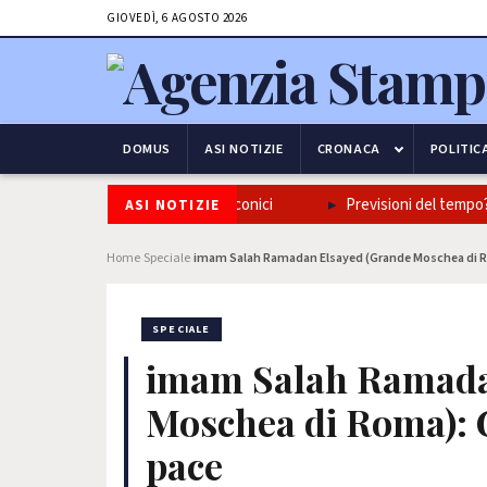
GIOVEDÌ, 6 AGOSTO 2026
DOMUS
ASI NOTIZIE
CRONACA
POLITIC
izione napoletana in tre piatti iconici
Previsioni del tempo? Poc
ASI NOTIZIE
Home
Speciale
imam Salah Ramadan Elsayed (Grande Moschea di Ro
›
›
SPECIALE
imam Salah Ramada
Moschea di Roma): G
pace