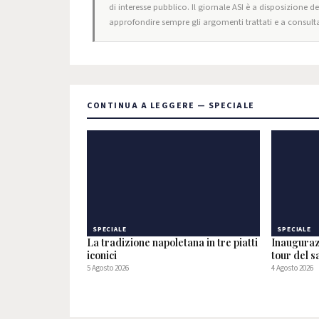
di interesse pubblico. Il giornale ASI è a disposizione d
approfondire sempre gli argomenti trattati e a consulta
CONTINUA A LEGGERE — SPECIALE
SPECIALE
SPECIALE
La tradizione napoletana in tre piatti
Inauguraz
iconici
tour del 
5 Agosto 2026
4 Agosto 2026