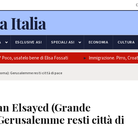
C
A
ESCLUSIVE ASI
SPECIALI ASI
ECONOMIA
CULTURA
o, usatelo bene di Elisa Fossati
Immigrazione. Pirro, Croatti, 
ma): Gerusalemme resti città di pace
n Elsayed (Grande
erusalemme resti città di