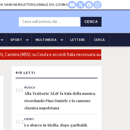
HI SIAMO
NEWSLETTER
GIORNALE DEL GIORNO
CERCA
SPORT
MULTIMEDIA
LETTERE
CERCA
Carmina (M5S): su Ceuta e accordi Italia necessaria audizione del ministr
PIÙ LETTI
01
MUSICA
Alla Trattoria 'Al28' la Sala della musica,
ricordando Pino Daniele e la canzone
classica napoletana
02
EVENTI
Lo sbarco in Sicilia, dopo garibaldi,