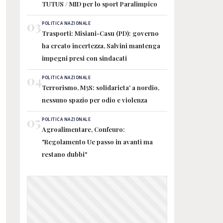
TUTUS / MID per lo sport Paralimpico
03
POLITICA NAZIONALE
Trasporti: Misiani-Casu (PD): governo
ha creato incertezza, Salvini mantenga
impegni presi con sindacati
04
POLITICA NAZIONALE
Terrorismo, M5S: solidarieta' a nordio,
nessuno spazio per odio e violenza
05
POLITICA NAZIONALE
Agroalimentare, Confeuro:
"Regolamento Ue passo in avanti ma
restano dubbi"