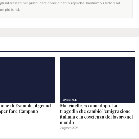
egli interessati per pubblicare comunicati o repliche. Invitiamo i lettori ad
re più fonti.
SPECIALE
ione di Exempla, il grand
Marcinelle, 70 anni dopo. La
saper fare Campano
tragedia che cambiò l’emigrazione
italiana e la coscienza del lavoro nel
mondo
2 Agosto 2026