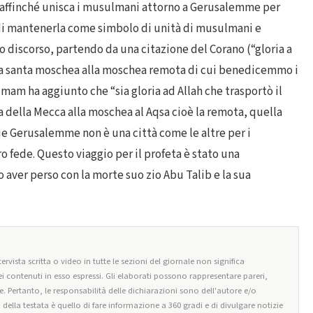
ah affinché unisca i musulmani attorno a Gerusalemme per
 di mantenerla come simbolo di unità di musulmani e
o discorso, partendo da una citazione del Corano (“gloria a
alla santa moschea alla moschea remota di cui benedicemmo i
’imam ha aggiunto che “sia gloria ad Allah che trasportò il
ella Mecca alla moschea al Aqsa cioè la remota, quella
 Gerusalemme non è una città come le altre per i
o fede. Questo viaggio per il profeta è stato una
 aver perso con la morte suo zio Abu Talib e la sua
ervista scritta o video in tutte le sezioni del giornale non significa
i contenuti in esso espressi. Gli elaborati possono rappresentare pareri,
e. Pertanto, le responsabilità delle dichiarazioni sono dell'autore e/o
o della testata è quello di fare informazione a 360 gradi e di divulgare notizie