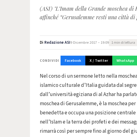
(ASI) "L’Imam della Grande moschea di 
affinché “Gerusalemme resti una ci
Di
Redazione ASI
9 Dicembre 2017 – 19:09
1 min di lettura
Facebook
X / Twitter
WhatsApp
CONDIVIDI
Nel corso di un sermone letto nella moschea
islamico culturale d’Italia guidata dal seg
dall’università egiziana di al Azhar ha parla
moschea di Gerusalemme, è la moschea per 
benedetta e occupa una posizione centrale pe
nell’Islam e la terra dei profeti e dei messag
rimarrà così per sempre fino al giorno del 