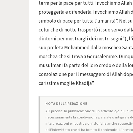
terra per la pace per tutti. Invochiamo All
proteggerla e difenderla. Invochiamo Allah
simbolo di pace per tutta l’umanità”. Nel su
colui che di notte trasportò il suo servo d
dintorni per mostrargli dei nostri segni”), l
suo profeta Mohammed dalla moschea Santa d
moschea che si trova a Gerusalemme. Dunque
musulmani fa parte del loro credo e della lor
consolazione per il messaggero di Allah dopo
carissima moglie Khadija”.
NOTA DELLA REDAZIONE
ASI precisa: la pubblicazione di un articolo e/o di un'int
necessariamente la condivisione parziale o integrale de
interpretazioni e ricostruzioni storiche anche soggettiv
dell'intervistato che ci ha fornito il contenuto. L'intent