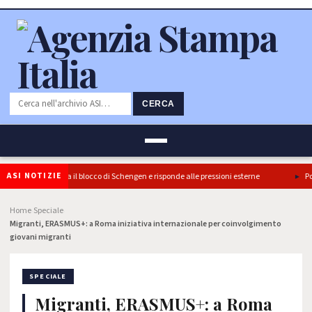
CERCA
ASI NOTIZIE
 l’Italia conferma il blocco di Schengen e risponde alle pressioni esterne
Ponte
Home
Speciale
›
›
Migranti, ERASMUS+: a Roma iniziativa internazionale per coinvolgimento
giovani migranti
SPECIALE
Migranti, ERASMUS+: a Roma