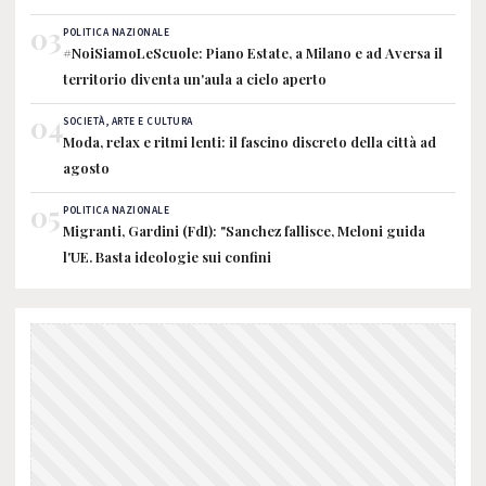
03
POLITICA NAZIONALE
#NoiSiamoLeScuole: Piano Estate, a Milano e ad Aversa il
territorio diventa un'aula a cielo aperto
04
SOCIETÀ, ARTE E CULTURA
Moda, relax e ritmi lenti: il fascino discreto della città ad
agosto
05
POLITICA NAZIONALE
Migranti, Gardini (FdI): "Sanchez fallisce, Meloni guida
l'UE. Basta ideologie sui confini